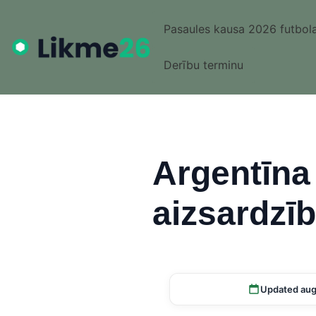
Pasaules kausa 2026 futbola
Derību terminu
Argentīna
aizsardzī
Updated aug