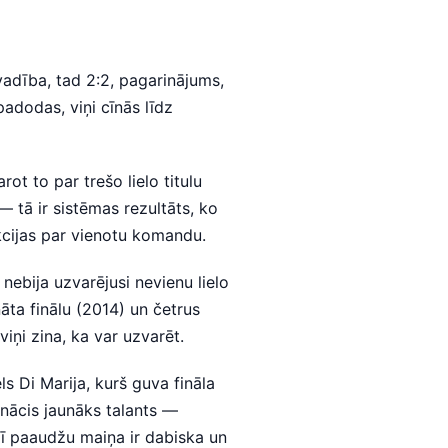
vadība, tad 2:2, pagarinājums,
padodas, viņi cīnās līdz
t to par trešo lielo titulu
 tā ir sistēmas rezultāts, ko
ekcijas par vienotu komandu.
nebija uzvarējusi nevienu lielo
ta finālu (2014) un četrus
iņi zina, ka var uzvarēt.
ls Di Marija, kurš guva fināla
tā nācis jaunāks talants —
ī paaudžu maiņa ir dabiska un