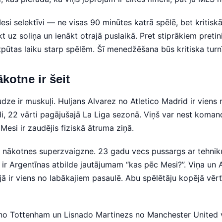
si selektīvi — ne visas 90 minūtes katrā spēlē, bet kritiskā
kt uz soliņa un ienākt otrajā puslaikā. Pret stiprākiem pret
tpūtas laiku starp spēlēm. Šī menedžēšana būs kritiska tur
otne ir šeit
udze ir muskuļi. Huljans Alvarez no Atletico Madrid ir viens
, 22 vārti pagājušajā La Liga sezonā. Viņš var nest koman
Mesi ir zaudējis fiziskā ātruma ziņā.
 nākotnes superzvaigzne. 23 gadu vecs pussargs ar tehnik
ir Argentīnas atbilde jautājumam “kas pēc Mesi?”. Viņa un 
ijā ir viens no labākajiem pasaulē. Abu spēlētāju kopējā vē
no Tottenham un Lisnado Martinezs no Manchester United v