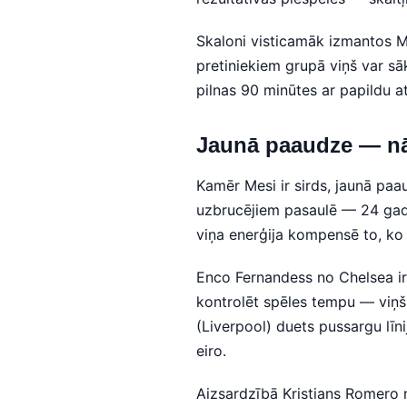
Skaloni visticamāk izmantos Me
pretiniekiem grupā viņš var sā
pilnas 90 minūtes ar papildu a
Jaunā paaudze — nāk
Kamēr Mesi ir sirds, jaunā paa
uzbrucējiem pasaulē — 24 gadi
viņa enerģija kompensē to, ko 
Enco Fernandess no Chelsea ir
kontrolēt spēles tempu — viņš 
(Liverpool) duets pussargu līn
eiro.
Aizsardzībā Kristians Romero 