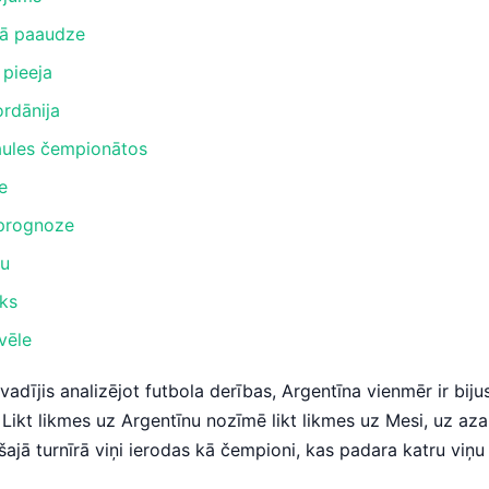
nā paaudze
 pieeja
ordānija
aules čempionātos
e
 prognoze
nu
iks
vēle
dījis analizējot futbola derības, Argentīna vienmēr ir bijusi 
Likt likmes uz Argentīnu nozīmē likt likmes uz Mesi, uz azar
ajā turnīrā viņi ierodas kā čempioni, kas padara katru viņu