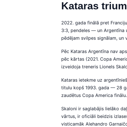
Kataras triu
2022. gada finālā pret Francij
3:3, pendeles — un Argentīna uz
pēdējam svilpes signālam, un viņ
Pēc Kataras Argentīna nav apst
pēc kārtas (2021. Copa America
izveidoja treneris Lionels Skal
Kataras ietekme uz argentīniešu
titulu kopš 1993. gada — 28 g
zaudētus Copa America finālu. T
Skaloni ir saglabājis lielāko d
vārtus, ir oficiāli beidzis izla
visticamāk Alehandro Garnaičo