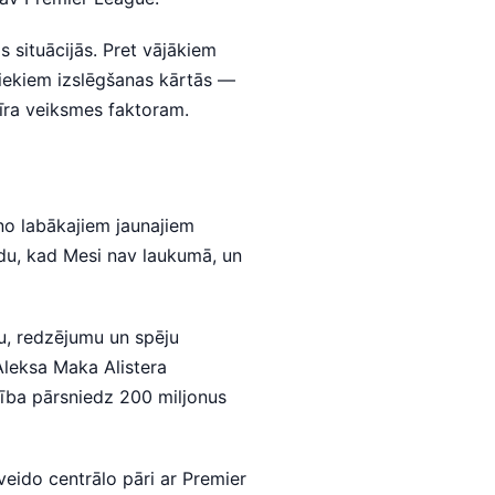
s situācijās. Pret vājākiem
iniekiem izslēgšanas kārtās —
nīra veiksmes faktoram.
 no labākajiem jaunajiem
du, kad Mesi nav laukumā, un
u, redzējumu un spēju
Aleksa Maka Alistera
rtība pārsniedz 200 miljonus
eido centrālo pāri ar Premier