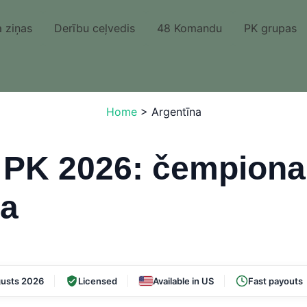
 ziņas
Derību ceļvedis
48 Komandu
PK grupas
Home
>
Argentīna
 PK 2026: čempiona
ba
usts 2026
Licensed
Available in US
Fast payouts