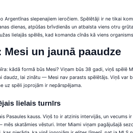
 Argentīnas slepenajiem ieročiem. Spēlētāji ir ne tikai kom
nas dienas, atpūšas brīvdienās un atbalsta viens otru grūtaj
aužas lielajās spēlēs, kad komanda cīnās kā viens organisms
: Mesi un jaunā paaudze
nīra: kādā formā būs Mesi? Viņam būs 38 gadi, viņš spēlē M
i daudz, lai zinātu — Mesi nav parasts spēlētājs. Viņš var b
e uz spēli joprojām ir nepārspējama.
ais lielais turnīrs
is Pasaules kauss. Viņš to ir atzinis intervijās, un vecums 
 — mēs skatāmies vēsturi. Inter Miami viņam pagājušajā sezo
i, kas pierāda, ka viņš joprojām ir elites līmenī, pat ja MLS