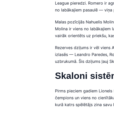
League pieredzi. Romero ir agr
no labākajiem pasaulē — viņa pe
Malas pozīcijās Nahuelis Molin
Molina ir viens no labākajiem l
vairāk orientēts uz priekšu, ka
Rezerves dziļums ir vēl viens 
izlasēs — Leandro Paredes, Rod
uzbrukumā. Šis dziļums ļauj S
Skaloni sistē
Pirms pieciem gadiem Lionels S
čempions un viens no cienītāk
kurā katrs spēlētājs zina sav