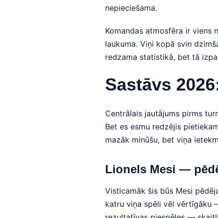
nepieciešama.
Komandas atmosfēra ir viens no
laukuma. Viņi kopā svin dzimša
redzama statistikā, bet tā izp
Sastāvs 2026
Centrālais jautājums pirms tur
Bet es esmu redzējis pietiekam
mazāk minūšu, bet viņa ietekm
Lionels Mesi — pēdēj
Visticamāk šis būs Mesi pēdēja
katru viņa spēli vēl vērtīgāku
rezultatīvas piespēles — skaitļ