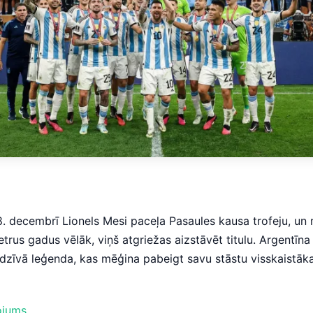
. decembrī Lionels Mesi paceļa Pasaules kausa trofeju, un m
etrus gadus vēlāk, viņš atgriežas aizstāvēt titulu. Argentīn
dzīvā leģenda, kas mēģina pabeigt savu stāstu visskaistāka
ojums