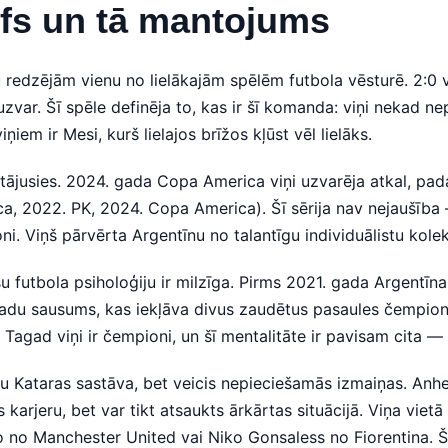
mfs un tā mantojums
u redzējām vienu no lielākajām spēlēm futbola vēsturē. 2:0 
var. Šī spēle definēja to, kas ir šī komanda: viņi nekad ne
iem ir Mesi, kurš lielajos brīžos kļūst vēl lielāks.
ājusies. 2024. gada Copa America viņi uzvarēja atkal, padaro
, 2022. PK, 2024. Copa America). Šī sērija nav nejaušība —
oni. Viņš pārvērta Argentīnu no talantīgu individuālistu kol
 futbola psiholoģiju ir milzīga. Pirms 2021. gada Argentīna 
adu sausums, kas iekļāva divus zaudētus pasaules čempionā
agad viņi ir čempioni, un šī mentalitāte ir pavisam cita — v
aļu Kataras sastāva, bet veicis nepieciešamās izmaiņas. Anhe
ses karjeru, bet var tikt atsaukts ārkārtas situācijā. Viņa vie
 no Manchester United vai Niko Gonsaless no Fiorentina. Š