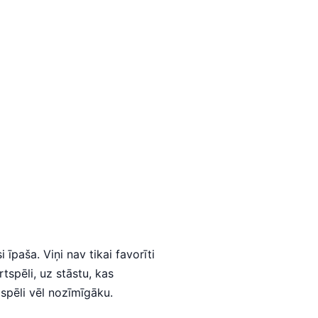
īpaša. Viņi nav tikai favorīti
tspēli, uz stāstu, kas
 spēli vēl nozīmīgāku.