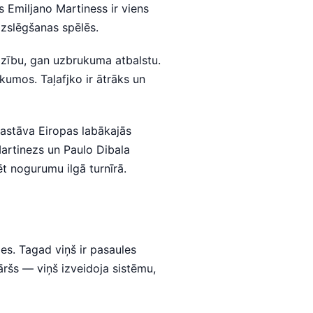
s Emiljano Martiness ir viens
 izslēgšanas spēlēs.
rdzību, gan uzbrukuma atbalstu.
ukumos. Taļafjko ir ātrāks un
sastāva Eiropas labākajās
Martinezs un Paulo Dibala
t nogurumu ilgā turnīrā.
es. Tagad viņš ir pasaules
ršs — viņš izveidoja sistēmu,