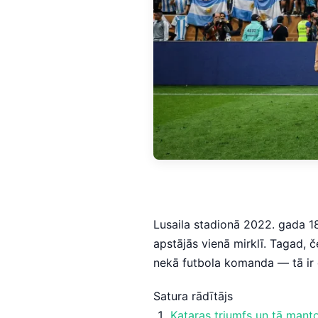
Lusaila stadionā 2022. gada 18
apstājās vienā mirklī. Tagad, č
nekā futbola komanda — tā ir 
Satura rādītājs
Kataras triumfs un tā mant