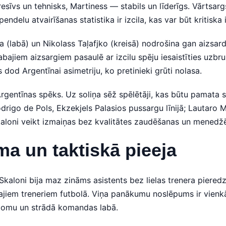
esīvs un tehnisks, Martiness — stabils un līderīgs. Vārtsarg
ndelu atvairīšanas statistika ir izcila, kas var būt kritiska
a (labā) un Nikolass Taļafjko (kreisā) nodrošina gan aizsa
abajiem aizsargiem pasaulē ar izcilu spēju iesaistīties uzbr
s dod Argentīnai asimetriju, ko pretinieki grūti nolasa.
Argentīnas spēks. Uz soliņa sēž spēlētāji, kas būtu pamata 
rigo de Pols, Ekzekjels Palasios pussargu līnijā; Lautaro 
kaloni veikt izmaiņas bez kvalitātes zaudēšanas un menedžē
ma un taktiskā pieeja
kaloni bija maz zināms asistents bez lielas trenera pieredz
ajiem treneriem futbolā. Viņa panākumu noslēpums ir vienkā
u lomu un strādā komandas labā.