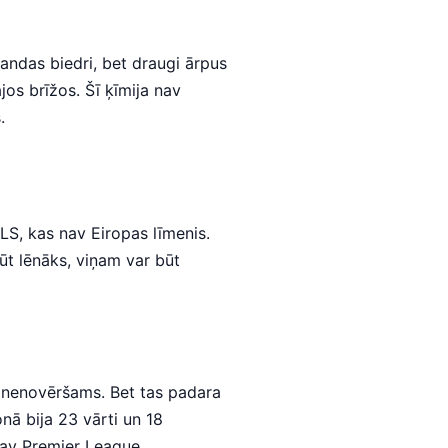
andas biedri, bet draugi ārpus
os brīžos. Šī ķīmija nav
.
LS, kas nav Eiropas līmenis.
ūt lēnāks, viņam var būt
ir nenovēršams. Bet tas padara
nā bija 23 vārti un 18
 nav Premier League.