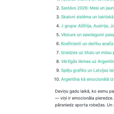
Sastāvs 2026: Mesi un jau
Skaloni sistēma un taktiskā
J grupa: Alžīrija, Austrija, J
Vēsture un sasniegumi pas
Koeficienti un derību analīz
Izredzes uz titulu un mūsu
Vērtīgās likmes uz Argentī
Spēļu grafiks un Latvijas la
Argentīna kā emocionālā iz
Deviņu gadu laikā, ko esmu pava
— viņi ir emocionāla pieredze. 
pārsniedz sporta robežas. Un š