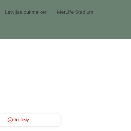
Latvijas bukmeikeri
MetLife Stadium
18+ Only
18+