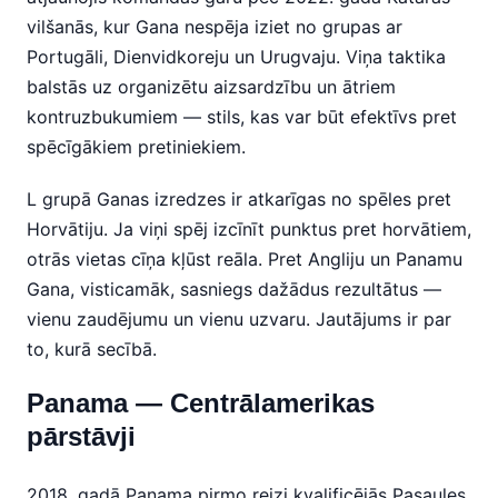
vilšanās, kur Gana nespēja iziet no grupas ar
Portugāli, Dienvidkoreju un Urugvaju. Viņa taktika
balstās uz organizētu aizsardzību un ātriem
kontruzbukumiem — stils, kas var būt efektīvs pret
spēcīgākiem pretiniekiem.
L grupā Ganas izredzes ir atkarīgas no spēles pret
Horvātiju. Ja viņi spēj izcīnīt punktus pret horvātiem,
otrās vietas cīņa kļūst reāla. Pret Angliju un Panamu
Gana, visticamāk, sasniegs dažādus rezultātus —
vienu zaudējumu un vienu uzvaru. Jautājums ir par
to, kurā secībā.
Panama — Centrālamerikas
pārstāvji
2018. gadā Panama pirmo reizi kvalificējās Pasaules