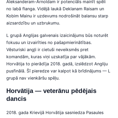
Aleksanderam-Arnoldam ir potenciāls mainīt spēli
no labā flanga. Vidējā laukā Deklanam Raisam un
Kobim Mainu ir uzdevums nodrošināt balansu starp
aizsardzību un uzbrukumu.
L grupā Anglijas galvenais izaicinājums būs noturēt
fokusu un izvairīties no pašapmierinātības.
Vēsturiski angļi ir cietuši neveiksmēs pret
komandām, kuras viņi uzskatīja par vājākām.
Horvātija to pierādīja 2018. gadā, izslēdzot Angliju
pusfinālā. Šī pieredze var kalpot kā brīdinājums — L
grupā nav vienkāršu spēļu.
Horvātija — veterānu pēdējais
dancis
2018. gada Krievijā Horvātija sasniedza Pasaules