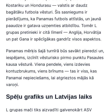
Kostariku un Hondurasu — valstis ar daudz
bagātāku futbola vēsturi. Šis sasniegums ir
pierādījums, ka Panamas futbols attīstās, un jaunā
paaudze ir gatava uzņemties atbildību. Tomēr L
grupas pretinieki ir citā līmenī — Anglija, Horvātija
un pat Gana ir spēcīgākas gandrīz visos aspektos.
Panamas mērķis šajā turnīrā būs savākt pieredzi un,
iespējams, izcīnīt vēsturisko pirmo punktu Pasaules
kausa vēsturē. Viena pendele, viens izdevies
kontuzbrukums, viens brīnums — tas ir viss, kas
Panamai nepieciešams, lai atgrieztos mājās kā
varoņi.
Spēļu grafiks un Latvijas laiks
L grupas mači tiks aizvadīti galvenokārt ASV