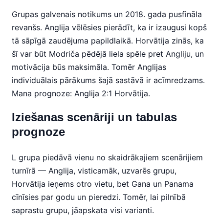
Grupas galvenais notikums un 2018. gada pusfināla
revanšs. Anglija vēlēsies pierādīt, ka ir izaugusi kopš
tā sāpīgā zaudējuma papildlaikā. Horvātija zinās, ka
šī var būt Modriča pēdējā liela spēle pret Angliju, un
motivācija būs maksimāla. Tomēr Anglijas
individuālais pārākums šajā sastāvā ir acīmredzams.
Mana prognoze: Anglija 2:1 Horvātija.
Iziešanas scenāriji un tabulas
prognoze
L grupa piedāvā vienu no skaidrākajiem scenārijiem
turnīrā — Anglija, visticamāk, uzvarēs grupu,
Horvātija ieņems otro vietu, bet Gana un Panama
cīnīsies par godu un pieredzi. Tomēr, lai pilnībā
saprastu grupu, jāapskata visi varianti.