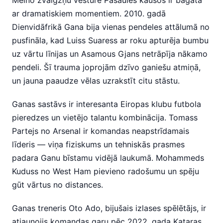
Melno zvaigžņu vēsture Pasaules kausos ir bagāta
ar dramatiskiem momentiem. 2010. gadā
Dienvidāfrikā Gana bija vienas pendeles attālumā no
pusfināla, kad Luiss Suaress ar roku apturēja bumbu
uz vārtu līnijas un Asamous Gjans netrāpīja nākamo
pendeli. Šī trauma joprojām dzīvo ganiešu atmiņā,
un jauna paaudze vēlas uzrakstīt citu stāstu.
Ganas sastāvs ir interesanta Eiropas klubu futbola
pieredzes un vietējo talantu kombinācija. Tomass
Partejs no Arsenal ir komandas neapstrīdamais
līderis — viņa fiziskums un tehniskās prasmes
padara Ganu bīstamu vidējā laukumā. Mohammeds
Kuduss no West Ham pievieno radošumu un spēju
gūt vārtus no distances.
Ganas treneris Oto Ado, bijušais izlases spēlētājs, ir
atjaunojis komandas garu pēc 2022. gada Kataras