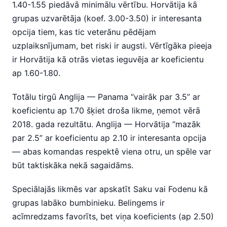
1.40-1.55 piedāvā minimālu vērtību. Horvātija kā
grupas uzvarētāja (koef. 3.00-3.50) ir interesanta
opcija tiem, kas tic veterānu pēdējam
uzplaiksnījumam, bet riski ir augsti. Vērtīgāka pieeja
ir Horvātija kā otrās vietas ieguvēja ar koeficientu
ap 1.60-1.80.
Totālu tirgū Anglija — Panama “vairāk par 3.5” ar
koeficientu ap 1.70 šķiet droša likme, ņemot vērā
2018. gada rezultātu. Anglija — Horvātija “mazāk
par 2.5” ar koeficientu ap 2.10 ir interesanta opcija
— abas komandas respektē viena otru, un spēle var
būt taktiskāka nekā sagaidāms.
Speciālajās likmēs var apskatīt Saku vai Fodenu kā
grupas labāko bumbinieku. Belingems ir
acīmredzams favorīts, bet viņa koeficients (ap 2.50)