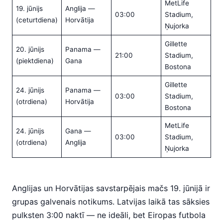
MetLife
19. jūnijs
Anglija —
03:00
Stadium,
(ceturtdiena)
Horvātija
Ņujorka
Gillette
20. jūnijs
Panama —
21:00
Stadium,
(piektdiena)
Gana
Bostona
Gillette
24. jūnijs
Panama —
03:00
Stadium,
(otrdiena)
Horvātija
Bostona
MetLife
24. jūnijs
Gana —
03:00
Stadium,
(otrdiena)
Anglija
Ņujorka
Anglijas un Horvātijas savstarpējais mačs 19. jūnijā ir
grupas galvenais notikums. Latvijas laikā tas sāksies
pulksten 3:00 naktī — ne ideāli, bet Eiropas futbola