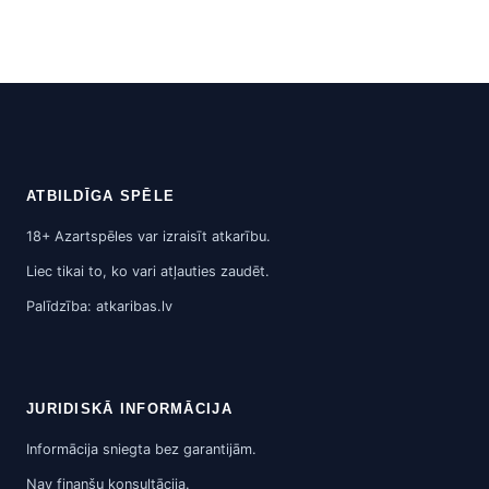
ATBILDĪGA SPĒLE
18+ Azartspēles var izraisīt atkarību.
Liec tikai to, ko vari atļauties zaudēt.
Palīdzība: atkaribas.lv
JURIDISKĀ INFORMĀCIJA
Informācija sniegta bez garantijām.
Nav finanšu konsultācija.