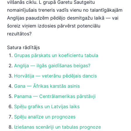
vilšanās ciklu. L grupā Garetu Sautgeitu
nomainījušais treneris vadīs vienu no talantīgākajām
Anglijas paaudzēm pēdējo desmitgažu laikā — vai
šoreiz viņiem izdosies pārvērst potenciālu
rezultātos?
Satura rādītājs
Grupas pārskats un koeficientu tabula
Anglija — ilgās gaidīšanas beigas?
Horvātija — veterānu pēdējais dancis
Gana — Āfrikas karstās asinis
Panama — Centrālamerikas pārstāvji
Spēļu grafiks un Latvijas laiks
Spēļu analīze un prognozes
Iziešanas scenāriji un tabulas prognoze