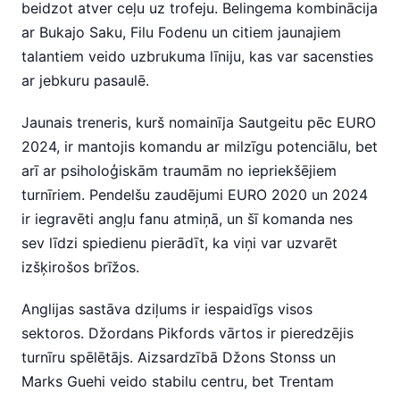
beidzot atver ceļu uz trofeju. Belingema kombinācija
ar Bukajo Saku, Filu Fodenu un citiem jaunajiem
talantiem veido uzbrukuma līniju, kas var sacensties
ar jebkuru pasaulē.
Jaunais treneris, kurš nomainīja Sautgeitu pēc EURO
2024, ir mantojis komandu ar milzīgu potenciālu, bet
arī ar psiholoģiskām traumām no iepriekšējiem
turnīriem. Pendelšu zaudējumi EURO 2020 un 2024
ir iegravēti angļu fanu atmiņā, un šī komanda nes
sev līdzi spiedienu pierādīt, ka viņi var uzvarēt
izšķirošos brīžos.
Anglijas sastāva dziļums ir iespaidīgs visos
sektoros. Džordans Pikfords vārtos ir pieredzējis
turnīru spēlētājs. Aizsardzībā Džons Stonss un
Marks Guehi veido stabilu centru, bet Trentam