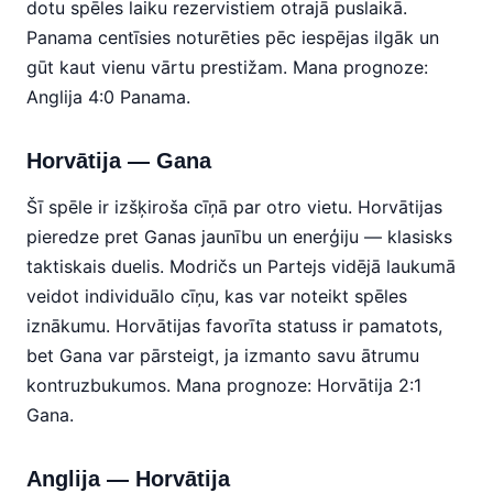
dotu spēles laiku rezervistiem otrajā puslaikā.
Panama centīsies noturēties pēc iespējas ilgāk un
gūt kaut vienu vārtu prestižam. Mana prognoze:
Anglija 4:0 Panama.
Horvātija — Gana
Šī spēle ir izšķiroša cīņā par otro vietu. Horvātijas
pieredze pret Ganas jaunību un enerģiju — klasisks
taktiskais duelis. Modričs un Partejs vidējā laukumā
veidot individuālo cīņu, kas var noteikt spēles
iznākumu. Horvātijas favorīta statuss ir pamatots,
bet Gana var pārsteigt, ja izmanto savu ātrumu
kontruzbukumos. Mana prognoze: Horvātija 2:1
Gana.
Anglija — Horvātija