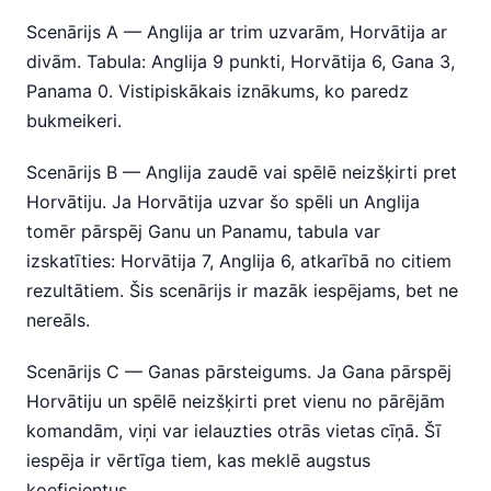
Scenārijs A — Anglija ar trim uzvarām, Horvātija ar
divām. Tabula: Anglija 9 punkti, Horvātija 6, Gana 3,
Panama 0. Vistipiskākais iznākums, ko paredz
bukmeikeri.
Scenārijs B — Anglija zaudē vai spēlē neizšķirti pret
Horvātiju. Ja Horvātija uzvar šo spēli un Anglija
tomēr pārspēj Ganu un Panamu, tabula var
izskatīties: Horvātija 7, Anglija 6, atkarībā no citiem
rezultātiem. Šis scenārijs ir mazāk iespējams, bet ne
nereāls.
Scenārijs C — Ganas pārsteigums. Ja Gana pārspēj
Horvātiju un spēlē neizšķirti pret vienu no pārējām
komandām, viņi var ielauzties otrās vietas cīņā. Šī
iespēja ir vērtīga tiem, kas meklē augstus
koeficientus.