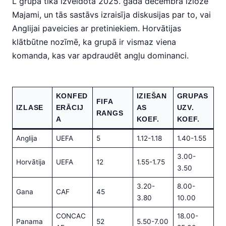
L grupa tika izveidota 2025. gada decembra izlozē
Majami, un tās sastāvs izraisīja diskusijas par to, vai
Anglijai paveicies ar pretiniekiem. Horvātijas
klātbūtne nozīmē, ka grupā ir vismaz viena
komanda, kas var apdraudēt angļu dominanci.
KONFED
IZIEŠAN
GRUPAS
FIFA
IZLASE
ERĀCIJ
AS
UZV.
RANGS
A
KOEF.
KOEF.
Anglija
UEFA
5
1.12-1.18
1.40-1.55
3.00-
Horvātija
UEFA
12
1.55-1.75
3.50
3.20-
8.00-
Gana
CAF
45
3.80
10.00
CONCAC
18.00-
Panama
52
5.50-7.00