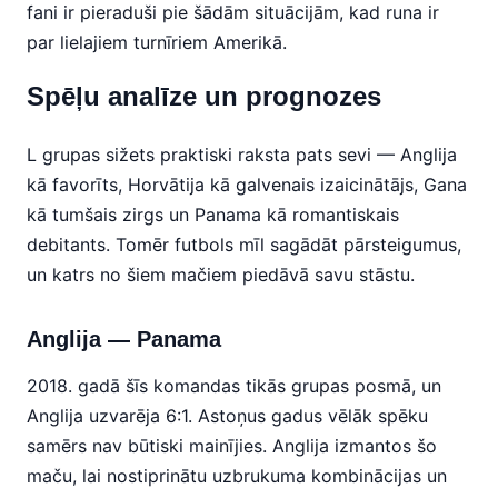
fani ir pieraduši pie šādām situācijām, kad runa ir
par lielajiem turnīriem Amerikā.
Spēļu analīze un prognozes
L grupas sižets praktiski raksta pats sevi — Anglija
kā favorīts, Horvātija kā galvenais izaicinātājs, Gana
kā tumšais zirgs un Panama kā romantiskais
debitants. Tomēr futbols mīl sagādāt pārsteigumus,
un katrs no šiem mačiem piedāvā savu stāstu.
Anglija — Panama
2018. gadā šīs komandas tikās grupas posmā, un
Anglija uzvarēja 6:1. Astoņus gadus vēlāk spēku
samērs nav būtiski mainījies. Anglija izmantos šo
maču, lai nostiprinātu uzbrukuma kombinācijas un