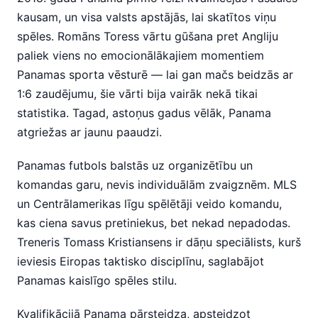
kausam, un visa valsts apstājās, lai skatītos viņu
spēles. Romāns Toress vārtu gūšana pret Angliju
paliek viens no emocionālākajiem momentiem
Panamas sporta vēsturē — lai gan mačs beidzās ar
1:6 zaudējumu, šie vārti bija vairāk nekā tikai
statistika. Tagad, astoņus gadus vēlāk, Panama
atgriežas ar jaunu paaudzi.
Panamas futbols balstās uz organizētību un
komandas garu, nevis individuālām zvaigznēm. MLS
un Centrālamerikas līgu spēlētāji veido komandu,
kas ciena savus pretiniekus, bet nekad nepadodas.
Treneris Tomass Kristiansens ir dāņu speciālists, kurš
ieviesis Eiropas taktisko disciplīnu, saglabājot
Panamas kaislīgo spēles stilu.
Kvalifikācijā Panama pārsteidza, apsteidzot