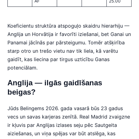
AF
25.00
Koeficientu struktūra atspoguļo skaidru hierarhiju —
Anglija un Horvātija ir favorīti iziešanai, bet Ganai un
Panamai jācīnās par pārsteigumu. Tomēr atšķirība
starp otro un trešo vietu nav tik liela, kā varētu
gaidīt, kas liecina par tirgus uzticību Ganas
potenciālam.
Anglija — ilgās gaidīšanas
beigas?
Jūds Belingems 2026. gada vasarā būs 23 gadus
vecs un savas karjeras zenītā. Real Madrid zvaigzne
ir kļuvis par Anglijas izlases seju pēc Sautgeita
aiziešanas, un viņa spējas var būt atslēga, kas