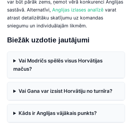
var būt pārāk zems, ņemot vērā konkurenci Anglijas
sastāvā. Alternatīvi,
Anglijas izlases analīzē
varat
atrast detalizētāku skatījumu uz komandas
sniegumu un individuālajām likmēm.
Biežāk uzdotie jautājumi
Vai Modričs spēlēs visus Horvātijas
mačus?
Vai Gana var izsist Horvātiju no turnīra?
Kāds ir Anglijas vājākais punkts?