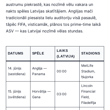
austrumu piekrastē, kas nozīmē vēlu vakara un
nakts spēles Latvijas skatītājiem. Anglijas mači
tradicionāli piesaista lielu auditoriju visā pasaulē,
tāpēc FIFA, visticamāk, plānos tos prime-time laikā
ASV — kas Latvijai nozīmē vēlas stundas.
LAIKS
DATUMS
SPĒLE
STADIONS
(LATVIJA)
MetLife
14. jūnijs
Anglija —
00:00
Stadium,
(sestdiena)
Panama
Ņujorka
Lincoln
15. jūnijs
Horvātija —
Financial
03:00
(svētdiena)
Gana
Field,
Filadelfija