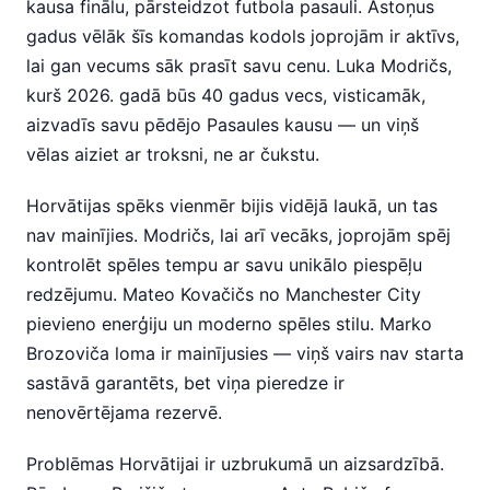
kausa finālu, pārsteidzot futbola pasauli. Astoņus
gadus vēlāk šīs komandas kodols joprojām ir aktīvs,
lai gan vecums sāk prasīt savu cenu. Luka Modričs,
kurš 2026. gadā būs 40 gadus vecs, visticamāk,
aizvadīs savu pēdējo Pasaules kausu — un viņš
vēlas aiziet ar troksni, ne ar čukstu.
Horvātijas spēks vienmēr bijis vidējā laukā, un tas
nav mainījies. Modričs, lai arī vecāks, joprojām spēj
kontrolēt spēles tempu ar savu unikālo piespēļu
redzējumu. Mateo Kovačičs no Manchester City
pievieno enerģiju un moderno spēles stilu. Marko
Brozoviča loma ir mainījusies — viņš vairs nav starta
sastāvā garantēts, bet viņa pieredze ir
nenovērtējama rezervē.
Problēmas Horvātijai ir uzbrukumā un aizsardzībā.