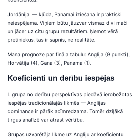
Jordānijai — kļūda, Panamai iziešana ir praktiski
neiespējama. Viņiem būtu jāuzvar vismaz divi mači
un jācer uz citu grupu rezultātiem. Ņemot vērā
pretiniekus, tas ir sapnis, ne realitāte.
Mana prognoze par fināla tabulu: Anglija (9 punkti),
Horvātija (4), Gana (3), Panama (1).
Koeficienti un derību iespējas
L grupa no derību perspektīvas piedāvā ierobežotas
iespējas tradicionālajās likmēs — Anglijas
dominance ir pārāk acīmredzama. Tomēr dziļākā
tirgus analīzē var atrast vērtību.
Grupas uzvarētāja likme uz Angliju ar koeficientu