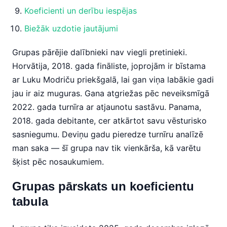
Koeficienti un derību iespējas
Biežāk uzdotie jautājumi
Grupas pārējie dalībnieki nav viegli pretinieki.
Horvātija, 2018. gada fināliste, joprojām ir bīstama
ar Luku Modriču priekšgalā, lai gan viņa labākie gadi
jau ir aiz muguras. Gana atgriežas pēc neveiksmīgā
2022. gada turnīra ar atjaunotu sastāvu. Panama,
2018. gada debitante, cer atkārtot savu vēsturisko
sasniegumu. Deviņu gadu pieredze turnīru analīzē
man saka — šī grupa nav tik vienkārša, kā varētu
šķist pēc nosaukumiem.
Grupas pārskats un koeficientu
tabula