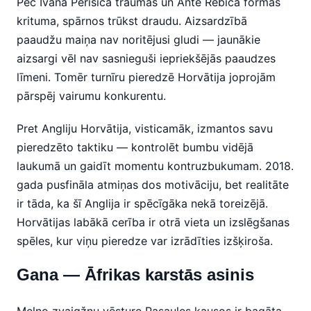
Pēc Ivana Perišiča traumas un Ante Rebiča formas
krituma, spārnos trūkst draudu. Aizsardzībā
paaudžu maiņa nav noritējusi gludi — jaunākie
aizsargi vēl nav sasnieguši iepriekšējās paaudzes
līmeni. Tomēr turnīru pieredzē Horvātija joprojām
pārspēj vairumu konkurentu.
Pret Angliju Horvātija, visticamāk, izmantos savu
pieredzēto taktiku — kontrolēt bumbu vidējā
laukumā un gaidīt momentu kontruzbukumam. 2018.
gada pusfināla atmiņas dos motivāciju, bet realitāte
ir tāda, ka šī Anglija ir spēcīgāka nekā toreizējā.
Horvātijas labākā cerība ir otrā vieta un izslēgšanas
spēles, kur viņu pieredze var izrādīties izšķiroša.
Gana — Āfrikas karstās asinis