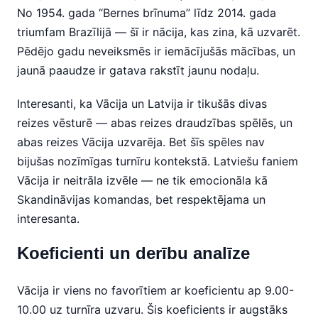
No 1954. gada “Bernes brīnuma” līdz 2014. gada
triumfam Brazīlijā — šī ir nācija, kas zina, kā uzvarēt.
Pēdējo gadu neveiksmēs ir iemācījušās mācības, un
jaunā paaudze ir gatava rakstīt jaunu nodaļu.
Interesanti, ka Vācija un Latvija ir tikušās divas
reizes vēsturē — abas reizes draudzības spēlēs, un
abas reizes Vācija uzvarēja. Bet šīs spēles nav
bijušas nozīmīgas turnīru kontekstā. Latviešu faniem
Vācija ir neitrāla izvēle — ne tik emocionāla kā
Skandināvijas komandas, bet respektējama un
interesanta.
Koeficienti un derību analīze
Vācija ir viens no favorītiem ar koeficientu ap 9.00-
10.00 uz turnīra uzvaru. Šis koeficients ir augstāks