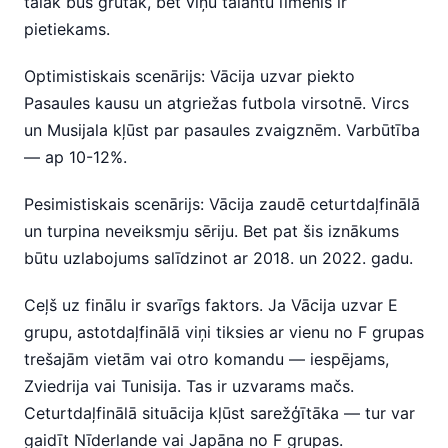
tālāk būs grūtāk, bet viņu talantu līmenis ir
pietiekams.
Optimistiskais scenārijs: Vācija uzvar piekto
Pasaules kausu un atgriežas futbola virsotnē. Vircs
un Musijala kļūst par pasaules zvaigznēm. Varbūtība
— ap 10-12%.
Pesimistiskais scenārijs: Vācija zaudē ceturtdaļfinālā
un turpina neveiksmju sēriju. Bet pat šis iznākums
būtu uzlabojums salīdzinot ar 2018. un 2022. gadu.
Ceļš uz finālu ir svarīgs faktors. Ja Vācija uzvar E
grupu, astotdaļfinālā viņi tiksies ar vienu no F grupas
trešajām vietām vai otro komandu — iespējams,
Zviedrija vai Tunisija. Tas ir uzvarams mačs.
Ceturtdaļfinālā situācija kļūst sarežģītāka — tur var
gaidīt Nīderlande vai Japāna no F grupas.