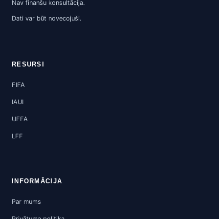
Nav finanšu konsultācija.
Dati var būt novecojuši.
RESURSI
FIFA
IAUI
UEFA
LFF
INFORMĀCIJA
Par mums
Privātuma politika