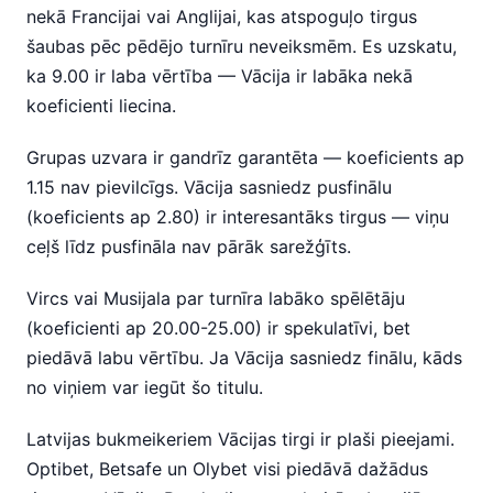
nekā Francijai vai Anglijai, kas atspoguļo tirgus
šaubas pēc pēdējo turnīru neveiksmēm. Es uzskatu,
ka 9.00 ir laba vērtība — Vācija ir labāka nekā
koeficienti liecina.
Grupas uzvara ir gandrīz garantēta — koeficients ap
1.15 nav pievilcīgs. Vācija sasniedz pusfinālu
(koeficients ap 2.80) ir interesantāks tirgus — viņu
ceļš līdz pusfināla nav pārāk sarežģīts.
Vircs vai Musijala par turnīra labāko spēlētāju
(koeficienti ap 20.00-25.00) ir spekulatīvi, bet
piedāvā labu vērtību. Ja Vācija sasniedz finālu, kāds
no viņiem var iegūt šo titulu.
Latvijas bukmeikeriem Vācijas tirgi ir plaši pieejami.
Optibet, Betsafe un Olybet visi piedāvā dažādus