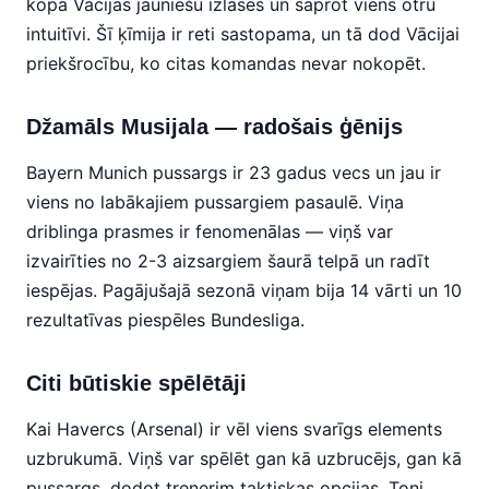
kopā Vācijas jauniešu izlasēs un saprot viens otru
intuitīvi. Šī ķīmija ir reti sastopama, un tā dod Vācijai
priekšrocību, ko citas komandas nevar nokopēt.
Džamāls Musijala — radošais ģēnijs
Bayern Munich pussargs ir 23 gadus vecs un jau ir
viens no labākajiem pussargiem pasaulē. Viņa
driblinga prasmes ir fenomenālas — viņš var
izvairīties no 2-3 aizsargiem šaurā telpā un radīt
iespējas. Pagājušajā sezonā viņam bija 14 vārti un 10
rezultatīvas piespēles Bundesliga.
Citi būtiskie spēlētāji
Kai Havercs (Arsenal) ir vēl viens svarīgs elements
uzbrukumā. Viņš var spēlēt gan kā uzbrucējs, gan kā
pussargs, dodot trenerim taktiskas opcijas. Toni