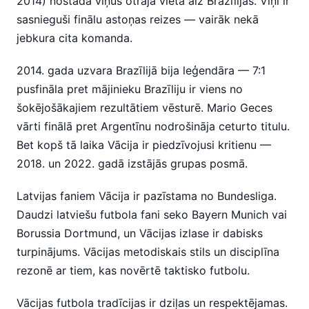
2014) nostāda viņus otrajā vietā aiz Brazīlijas. Viņi ir
sasnieguši finālu astoņas reizes — vairāk nekā
jebkura cita komanda.
2014. gada uzvara Brazīlijā bija leģendāra — 7:1
pusfināla pret mājinieku Brazīliju ir viens no
šokējošākajiem rezultātiem vēsturē. Mario Geces
vārti finālā pret Argentīnu nodrošināja ceturto titulu.
Bet kopš tā laika Vācija ir piedzīvojusi kritienu —
2018. un 2022. gadā izstājās grupas posmā.
Latvijas faniem Vācija ir pazīstama no Bundesliga.
Daudzi latviešu futbola fani seko Bayern Munich vai
Borussia Dortmund, un Vācijas izlase ir dabisks
turpinājums. Vācijas metodiskais stils un disciplīna
rezonē ar tiem, kas novērtē taktisko futbolu.
Vācijas futbola tradīcijas ir dziļas un respektējamas.