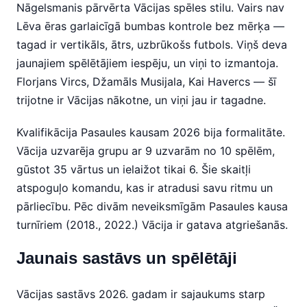
Nāgelsmanis pārvērta Vācijas spēles stilu. Vairs nav
Lēva ēras garlaicīgā bumbas kontrole bez mērķa —
tagad ir vertikāls, ātrs, uzbrūkošs futbols. Viņš deva
jaunajiem spēlētājiem iespēju, un viņi to izmantoja.
Florjans Vircs, Džamāls Musijala, Kai Havercs — šī
trijotne ir Vācijas nākotne, un viņi jau ir tagadne.
Kvalifikācija Pasaules kausam 2026 bija formalitāte.
Vācija uzvarēja grupu ar 9 uzvarām no 10 spēlēm,
gūstot 35 vārtus un ielaižot tikai 6. Šie skaitļi
atspoguļo komandu, kas ir atradusi savu ritmu un
pārliecību. Pēc divām neveiksmīgām Pasaules kausa
turnīriem (2018., 2022.) Vācija ir gatava atgriešanās.
Jaunais sastāvs un spēlētāji
Vācijas sastāvs 2026. gadam ir sajaukums starp