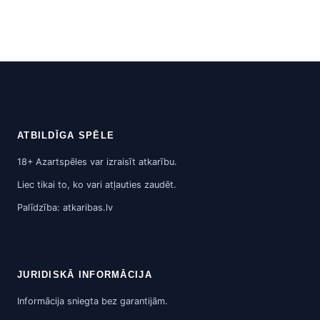
ATBILDĪGA SPĒLE
18+ Azartspēles var izraisīt atkarību.
Liec tikai to, ko vari atļauties zaudēt.
Palīdzība: atkaribas.lv
JURIDISKĀ INFORMĀCIJA
Informācija sniegta bez garantijām.