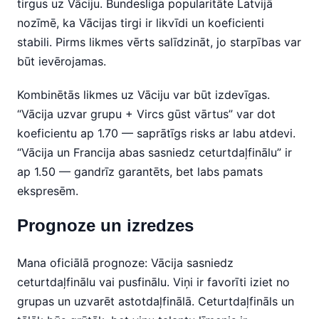
tirgus uz Vāciju. Bundesliga popularitāte Latvijā
nozīmē, ka Vācijas tirgi ir likvīdi un koeficienti
stabili. Pirms likmes vērts salīdzināt, jo starpības var
būt ievērojamas.
Kombinētās likmes uz Vāciju var būt izdevīgas.
“Vācija uzvar grupu + Vircs gūst vārtus” var dot
koeficientu ap 1.70 — saprātīgs risks ar labu atdevi.
“Vācija un Francija abas sasniedz ceturtdaļfinālu” ir
ap 1.50 — gandrīz garantēts, bet labs pamats
ekspresēm.
Prognoze un izredzes
Mana oficiālā prognoze: Vācija sasniedz
ceturtdaļfinālu vai pusfinālu. Viņi ir favorīti iziet no
grupas un uzvarēt astotdaļfinālā. Ceturtdaļfināls un