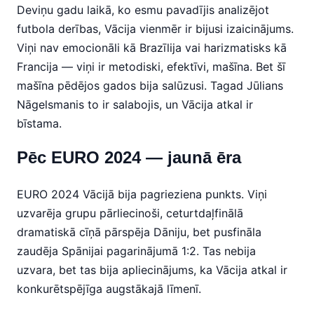
Deviņu gadu laikā, ko esmu pavadījis analizējot
futbola derības, Vācija vienmēr ir bijusi izaicinājums.
Viņi nav emocionāli kā Brazīlija vai harizmatisks kā
Francija — viņi ir metodiski, efektīvi, mašīna. Bet šī
mašīna pēdējos gados bija salūzusi. Tagad Jūlians
Nāgelsmanis to ir salabojis, un Vācija atkal ir
bīstama.
Pēc EURO 2024 — jaunā ēra
EURO 2024 Vācijā bija pagrieziena punkts. Viņi
uzvarēja grupu pārliecinoši, ceturtdaļfinālā
dramatiskā cīņā pārspēja Dāniju, bet pusfināla
zaudēja Spānijai pagarinājumā 1:2. Tas nebija
uzvara, bet tas bija apliecinājums, ka Vācija atkal ir
konkurētspējīga augstākajā līmenī.