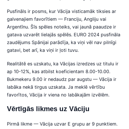
Pusfināls ir posms, kur Vācija visticamāk tiksies ar
galvenajiem favorītiem — Franciju, Angliju vai
Argentīnu. Šīs spēles noteiks, vai jaunā paaudze ir
gatava uzvarēt lielajās spēlēs. EURO 2024 pusfināla
zaudējums Spānijai parādīja, ka viņi vēl nav pilnīgi
gatavi, bet arī, ka viņi ir ļoti tuvu.
Realitātē es uzskatu, ka Vācijas izredzes uz titulu ir
ap 10-12%, kas atbilst koeficientam 8.00-10.00.
Bukmekeru 9.00 ir nedaudz par augstu — Vācija ir
labāka nekā tirgus uzskata. Ja meklē vērtību
favorītos, Vācija ir viena no labākajām izvēlēm.
Vērtīgās likmes uz Vāciju
Pirmā likme — Vācija uzvar E grupu ar 9 punktiem.