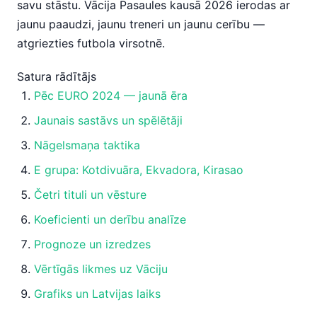
savu stāstu. Vācija Pasaules kausā 2026 ierodas ar
jaunu paaudzi, jaunu treneri un jaunu cerību —
atgriezties futbola virsotnē.
Satura rādītājs
Pēc EURO 2024 — jaunā ēra
Jaunais sastāvs un spēlētāji
Nāgelsmaņa taktika
E grupa: Kotdivuāra, Ekvadora, Kirasao
Četri tituli un vēsture
Koeficienti un derību analīze
Prognoze un izredzes
Vērtīgās likmes uz Vāciju
Grafiks un Latvijas laiks