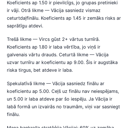
Koeficients ap 1.50 ir pievilcīgs, jo grupas pretinieki
ir vāji. Otrā likme — Vācija sasniedz vismaz
ceturtdaļfinālu. Koeficients ap 1.45 ir zemāks risks ar
saprātīgu atdevi.
Trešā likme — Vircs gūst 2+ vārtus turnīrā.
Koeficients ap 1.80 ir laba vērtība, jo viņš ir
galvenais vārtu drauds. Ceturtā likme — Vācija
uzvar turnīru ar koeficientu ap 9.00. Šis ir augstāka
riska tirgus, bet atdeve ir laba.
Spekulatīvā likme — Vācija sasniedz finālu ar
koeficientu ap 5.00. Ceļš uz finālu nav neiespējams,
un 5.00 ir laba atdeve par šo iespēju. Ja Vācija ir
labā formā un izvairās no traumām, viņi var sasniegt
finālu.
Mana bankrolla stratēģija Vācijai: 60% uz zemāka