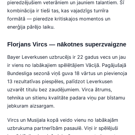
pieredzējušiem veterāniem un jauniem talantiem. Šī
kombinācija ir tieši tas, kas vajadzīgs turnīra
formātā — pieredze kritiskajos momentos un
enerģija pārējo laiku.
Florjans Vircs — nākotnes superzvaigzne
Bayer Leverkusen uzbrucējs ir 22 gadus vecs un jau
ir viens no labākajiem spēlētājiem Vācijā. Pagājušajā
Bundesliga sezonā viņš guva 18 vārtus un pievienoja
13 rezultatīvas piespēles, palīdzot Leverkusen
uzvarēt titulu bez zaudējumiem. Virca ātrums,
tehnika un sitienu kvalitāte padara viņu par bīstamu
jebkuram aizsargam.
Vircs un Musijala kopā veido vienu no labākajām
uzbrukuma partnerībām pasaulē. Viņi ir spēlējuši