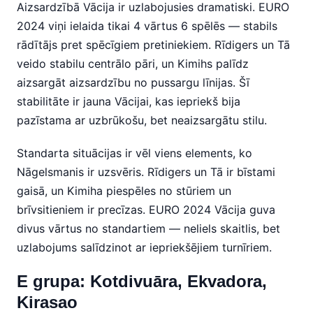
Aizsardzībā Vācija ir uzlabojusies dramatiski. EURO
2024 viņi ielaida tikai 4 vārtus 6 spēlēs — stabils
rādītājs pret spēcīgiem pretiniekiem. Rīdigers un Tā
veido stabilu centrālo pāri, un Kimihs palīdz
aizsargāt aizsardzību no pussargu līnijas. Šī
stabilitāte ir jauna Vācijai, kas iepriekš bija
pazīstama ar uzbrūkošu, bet neaizsargātu stilu.
Standarta situācijas ir vēl viens elements, ko
Nāgelsmanis ir uzsvēris. Rīdigers un Tā ir bīstami
gaisā, un Kimiha piespēles no stūriem un
brīvsitieniem ir precīzas. EURO 2024 Vācija guva
divus vārtus no standartiem — neliels skaitlis, bet
uzlabojums salīdzinot ar iepriekšējiem turnīriem.
E grupa: Kotdivuāra, Ekvadora,
Kirasao