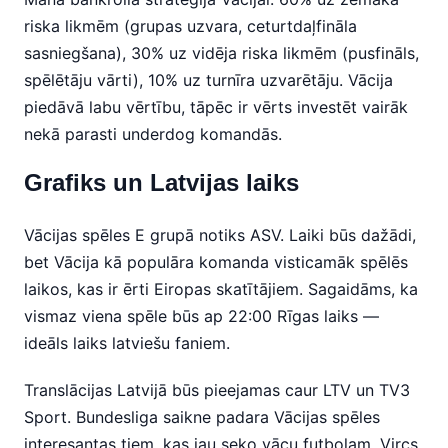
riska likmēm (grupas uzvara, ceturtdaļfināla
sasniegšana), 30% uz vidēja riska likmēm (pusfināls,
spēlētāju vārti), 10% uz turnīra uzvarētāju. Vācija
piedāvā labu vērtību, tāpēc ir vērts investēt vairāk
nekā parasti underdog komandās.
Grafiks un Latvijas laiks
Vācijas spēles E grupā notiks ASV. Laiki būs dažādi,
bet Vācija kā populāra komanda visticamāk spēlēs
laikos, kas ir ērti Eiropas skatītājiem. Sagaidāms, ka
vismaz viena spēle būs ap 22:00 Rīgas laiks —
ideāls laiks latviešu faniem.
Translācijas Latvijā būs pieejamas caur LTV un TV3
Sport. Bundesliga saikne padara Vācijas spēles
interesantas tiem, kas jau seko vācu futbolam. Vircs