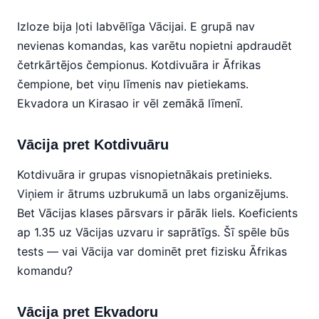
Izloze bija ļoti labvēlīga Vācijai. E grupā nav
nevienas komandas, kas varētu nopietni apdraudēt
četrkārtējos čempionus. Kotdivuāra ir Āfrikas
čempione, bet viņu līmenis nav pietiekams.
Ekvadora un Kirasao ir vēl zemākā līmenī.
Vācija pret Kotdivuāru
Kotdivuāra ir grupas visnopietnākais pretinieks.
Viņiem ir ātrums uzbrukumā un labs organizējums.
Bet Vācijas klases pārsvars ir pārāk liels. Koeficients
ap 1.35 uz Vācijas uzvaru ir saprātīgs. Šī spēle būs
tests — vai Vācija var dominēt pret fizisku Āfrikas
komandu?
Vācija pret Ekvadoru