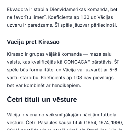
Ekvadora ir stabila Dienvidamerikas komanda, bet
ne favorītu līmenī. Koeficients ap 1.30 uz Vācijas
uzvaru ir paredzams. Šī spēle jāuzvar pārliecinoši.
Vācija pret Kirasao
Kirasao ir grupas vājākā komanda — maza salu
valsts, kas kvalificējās kā CONCACAF pārstāvis. Šī
spēle būs formalitāte, un Vācija var uzvarēt ar 5-6
vārtu starpību. Koeficients ap 1.08 nav pievilcīgs,
bet var kombinēt ar hendikepiem.
Četri tituli un vēsture
Vācija ir viena no veiksmīgākajām nācijām futbola
vēsturē. Četri Pasaules kausa tituli (1954, 1974, 1990,