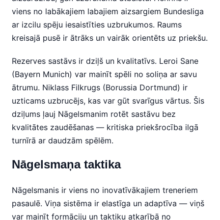
viens no labākajiem labajiem aizsargiem Bundesliga
ar izcilu spēju iesaistīties uzbrukumos. Raums
kreisajā pusē ir ātrāks un vairāk orientēts uz priekšu.
Rezerves sastāvs ir dziļš un kvalitatīvs. Leroi Sane
(Bayern Munich) var mainīt spēli no soliņa ar savu
ātrumu. Niklass Filkrugs (Borussia Dortmund) ir
uzticams uzbrucējs, kas var gūt svarīgus vārtus. Šis
dziļums ļauj Nāgelsmanim rotēt sastāvu bez
kvalitātes zaudēšanas — kritiska priekšrocība ilgā
turnīrā ar daudzām spēlēm.
Nāgelsmaņa taktika
Nāgelsmanis ir viens no inovatīvākajiem treneriem
pasaulē. Viņa sistēma ir elastīga un adaptīva — viņš
var mainīt formāciju un taktiku atkarībā no