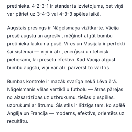
pretinieka. 4-2-3-1 ir standarta izvietojums, bet viņš
var pāriet uz 3-4-3 vai 4-3-3 spēles laikā.
Augstais presings ir Nāgelsmaņa vizītkarte. Vācija
presē augstu un agresīvi, mēģinot atgūt bumbu
pretinieka laukuma pusē. Vircs un Musijala ir perfekti
šai sistēmai — viņi ir ātri, enerģiski un tehniski
pietiekami, lai presētu efektīvi. Kad Vācija atgūst
bumbu augstu, viņi var ātri pārvērst to vārtos.
Bumbas kontrole ir mazāk svarīga nekā Lēva ērā.
Nāgelsmanis vēlas vertikālu futbolu — ātras pārejas
no aizsardzības uz uzbrukumu, tiešas piespēles,
uzbrukumi ar ātrumu. Šis stils ir līdzīgs tam, ko spēlē
Anglija un Francija — moderns, efektīvs, orientēts uz
rezultātu.