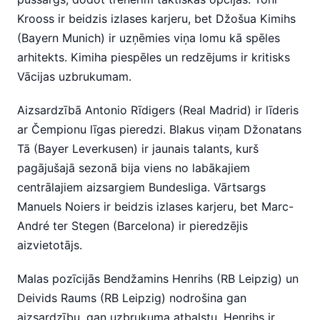
Krooss ir beidzis izlases karjeru, bet Džošua Kimihs
(Bayern Munich) ir uzņēmies viņa lomu kā spēles
arhitekts. Kimiha piespēles un redzējums ir kritisks
Vācijas uzbrukumam.
Aizsardzībā Antonio Rīdigers (Real Madrid) ir līderis
ar Čempionu līgas pieredzi. Blakus viņam Džonatans
Tā (Bayer Leverkusen) ir jaunais talants, kurš
pagājušajā sezonā bija viens no labākajiem
centrālajiem aizsargiem Bundesliga. Vārtsargs
Manuels Noiers ir beidzis izlases karjeru, bet Marc-
André ter Stegen (Barcelona) ir pieredzējis
aizvietotājs.
Malas pozīcijās Bendžamins Henrihs (RB Leipzig) un
Deivids Raums (RB Leipzig) nodrošina gan
aizsardzību, gan uzbrukuma atbalstu. Henrihs ir