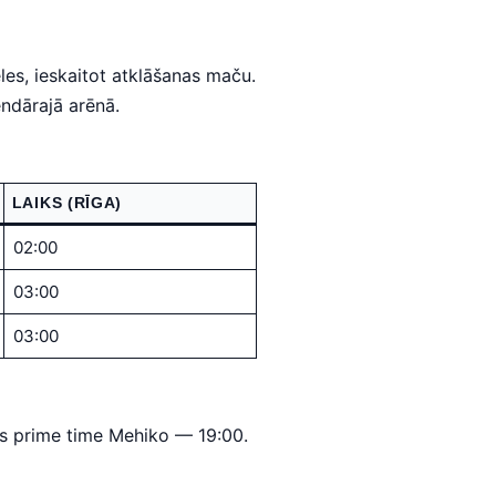
es, ieskaitot atklāšanas maču.
endārajā arēnā.
LAIKS (RĪGA)
02:00
03:00
03:00
jais prime time Mehiko — 19:00.