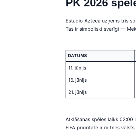
PK 2026 spēl
Estadio Azteca uzņems trīs sp
Tas ir simboliski svarīgi — Mek
DATUMS
11. jūnijs
16. jūnijs
21. jūnijs
Atklāšanas spēles laiks 02:00 L
FIFA prioritāte ir mītnes valsts