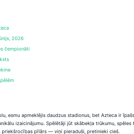
teca
ūnijs, 2026
es čempionāti
ksts
tekme
spēlēm
olu, esmu apmeklējis daudzus stadionus, bet Azteca ir īpa
nikālu izaicinājumu. Spēlētāji jūt skābekļa trūkumu, spēles
 priekšrocības pīlārs — viņi pieraduši, pretinieki cieš.