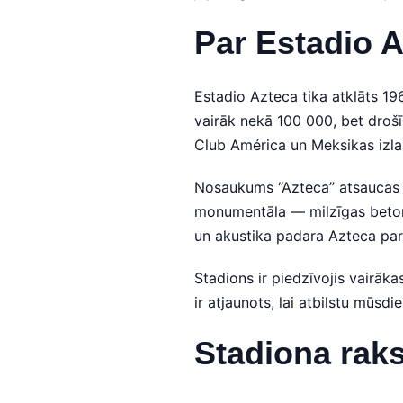
Par Estadio 
Estadio Azteca tika atklāts 19
vairāk nekā 100 000, bet droš
Club América un Meksikas izla
Nosaukums “Azteca” atsaucas uz
monumentāla — milzīgas betona
un akustika padara Azteca par
Stadions ir piedzīvojis vairāk
ir atjaunots, lai atbilstu mūs
Stadiona raks