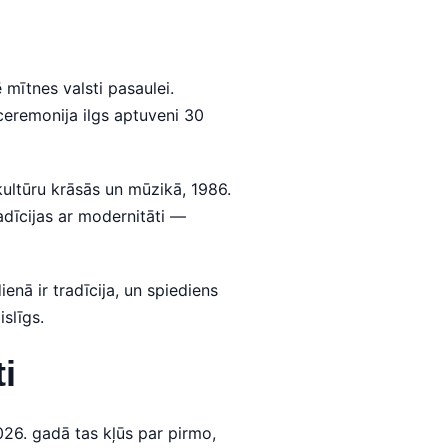
mītnes valsti pasaulei.
eremonija ilgs aptuveni 30
ultūru krāsās un mūzikā, 1986.
adīcijas ar modernitāti —
nā ir tradīcija, un spiediens
islīgs.
i
026. gadā tas kļūs par pirmo,