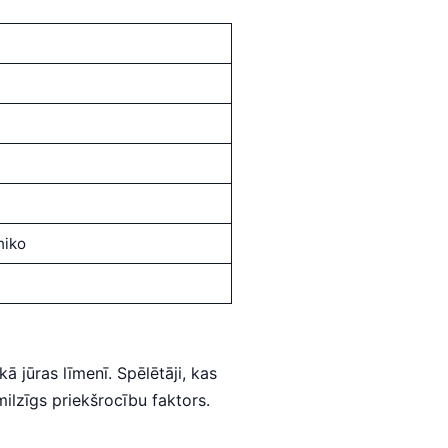
hiko
 jūras līmenī. Spēlētāji, kas
milzīgs priekšrocību faktors.