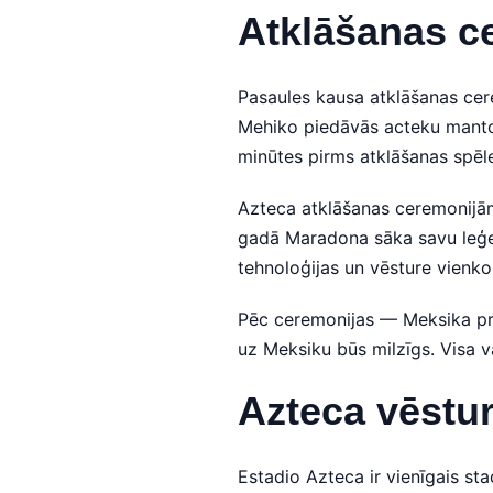
Atklāšanas ce
Pasaules kausa atklāšanas cere
Mehiko piedāvās acteku manto
minūtes pirms atklāšanas spēl
Azteca atklāšanas ceremonijām
gadā Maradona sāka savu leģend
tehnoloģijas un vēsture vienko
Pēc ceremonijas — Meksika pre
uz Meksiku būs milzīgs. Visa va
Azteca vēstur
Estadio Azteca ir vienīgais st