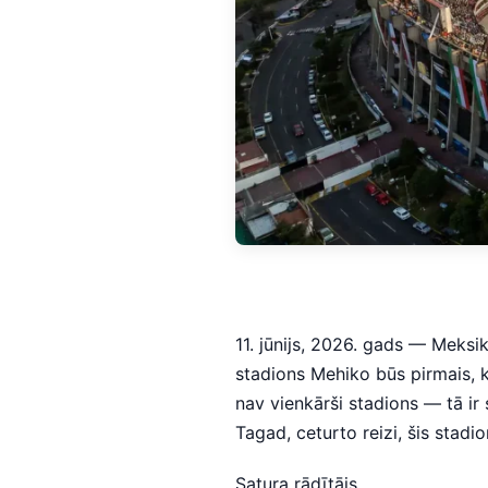
11. jūnijs, 2026. gads — Meksi
stadions Mehiko būs pirmais, k
nav vienkārši stadions — tā ir
Tagad, ceturto reizi, šis stad
Satura rādītājs