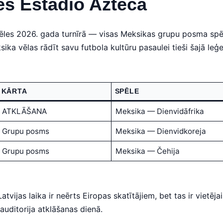
es Estadio Azteca
ēles 2026. gada turnīrā — visas Meksikas grupu posma spēl
sika vēlas rādīt savu futbola kultūru pasaulei tieši šajā leģ
KĀRTA
SPĒLE
ATKLĀŠANA
Meksika — Dienvidāfrika
Grupu posms
Meksika — Dienvidkoreja
Grupu posms
Meksika — Čehija
atvijas laika ir neērts Eiropas skatītājiem, bet tas ir vietē
 auditorija atklāšanas dienā.