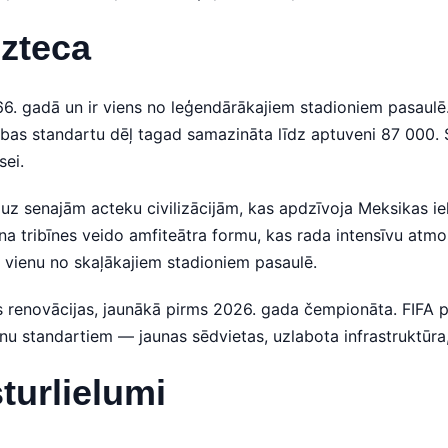
Azteca
66. gadā un ir viens no leģendārākajiem stadioniem pasaulē.
ības standartu dēļ tagad samazināta līdz aptuveni 87 000. 
sei.
 senajām acteku civilizācijām, kas apdzīvoja Meksikas iele
 tribīnes veido amfiteātra formu, kas rada intensīvu atm
 vienu no skaļākajiem stadioniem pasaulē.
as renovācijas, jaunākā pirms 2026. gada čempionāta. FIFA p
dienu standartiem — jaunas sēdvietas, uzlabota infrastruktūr
turlielumi