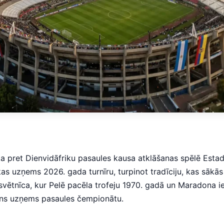
ka pret Dienvidāfriku pasaules kausa atklāšanas spēlē Estad
as uzņems 2026. gada turnīru, turpinot tradīciju, kas sākā
 svētnīca, kur Pelē pacēla trofeju 1970. gadā un Maradona i
ions uzņems pasaules čempionātu.