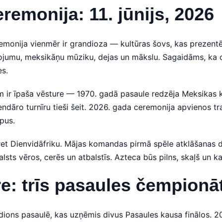
remonija: 11. jūnijs, 2026
monija vienmēr ir grandioza — kultūras šovs, kas prezentē 
jumu, meksikāņu mūziku, dejas un mākslu. Sagaidāms, ka c
es.
 ir īpaša vēsture — 1970. gadā pasaule redzēja Meksikas k
āro turnīru tieši šeit. 2026. gada ceremonija apvienos tr
pus.
t Dienvidāfriku. Mājas komandas pirmā spēle atklāšanas die
lsts vēros, cerēs un atbalstīs. Azteca būs pilns, skaļš un ka
e: trīs pasaules čempionāt
adions pasaulē, kas uzņēmis divus Pasaules kausa finālos. 2