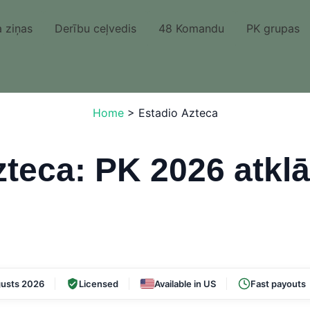
 ziņas
Derību ceļvedis
48 Komandu
PK grupas
Home
>
Estadio Azteca
zteca: PK 2026 atkl
usts 2026
Licensed
Available in US
Fast payouts