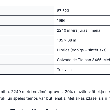
87 523
1966
2240 m virs jūras līmeņa
105 x 68 m
Hibrīds (dabīgs + sintētisks)
Calzada de Tlalpan 3465, Me
Televisa
tnība. 2240 metri nozīmē aptuveni 20% mazāk skābekļa nekā
āk, un spēles temps var būt lēnāks. Meksikas izlasei šis ir 