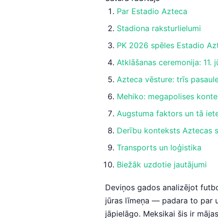
Par Estadio Azteca
Stadiona raksturlielumi
PK 2026 spēles Estadio Az
Atklāšanas ceremonija: 11. j
Azteca vēsture: trīs pasaul
Mehiko: megapolises konte
Augstuma faktors un tā ie
Derību konteksts Aztecas 
Transports un loģistika
Biežāk uzdotie jautājumi
Deviņos gados analizējot futb
jūras līmeņa — padara to par u
jāpielāgo. Meksikai šis ir mājas