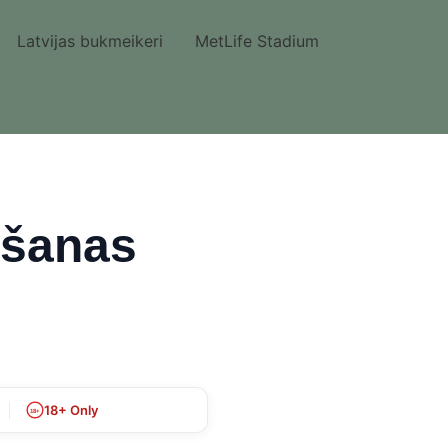
Latvijas bukmeikeri
MetLife Stadium
āšanas
18+ Only
18+