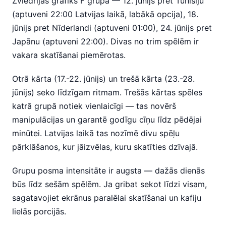
Zviedrijas grafiks F grupā — 12. jūnijs pret Tunisiju
(aptuveni 22:00 Latvijas laikā, labākā opcija), 18.
jūnijs pret Nīderlandi (aptuveni 01:00), 24. jūnijs pret
Japānu (aptuveni 22:00). Divas no trim spēlēm ir
vakara skatīšanai piemērotas.
Otrā kārta (17.-22. jūnijs) un trešā kārta (23.-28.
jūnijs) seko līdzīgam ritmam. Trešās kārtas spēles
katrā grupā notiek vienlaicīgi — tas novērš
manipulācijas un garantē godīgu cīņu līdz pēdējai
minūtei. Latvijas laikā tas nozīmē divu spēļu
pārklāšanos, kur jāizvēlas, kuru skatīties dzīvajā.
Grupu posma intensitāte ir augsta — dažās dienās
būs līdz sešām spēlēm. Ja gribat sekot līdzi visam,
sagatavojiet ekrānus paralēlai skatīšanai un kafiju
lielās porcijās.