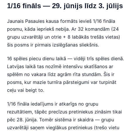
1/16 fināls — 29. jūnijs līdz 3. jūlijs
Jaunais Pasaules kausa formāts ievieš 1/16 fināla
posmu, kāda iepriekš nebija. Ar 32 komandām (24
grupu uzvarētāji un otrie + 8 labākās trešās vietas)
šis posms ir pirmais izslēgšanas sliekšnis.
16 spēles piecu dienu laikā — vidēji trīs spēles dienā.
Latvijas laikā tas nozīmē intensīvu skatīšanos ar
spēlēm no vakara līdz agrām rīta stundām. Šis ir
posms, kur mazie turnīra pārsteigumi var turpināt
ceļu vai beigt to.
1/16 fināla iedalījums ir atkarīgs no grupu
rezultātiem, tāpēc precīzus pretiniekus zināsim tikai
pēc 28. jūnija. Tomēr sistēma ir skaidra — grupu
uzvarētāji saņem vieglākus pretiniekus (trešo vietu