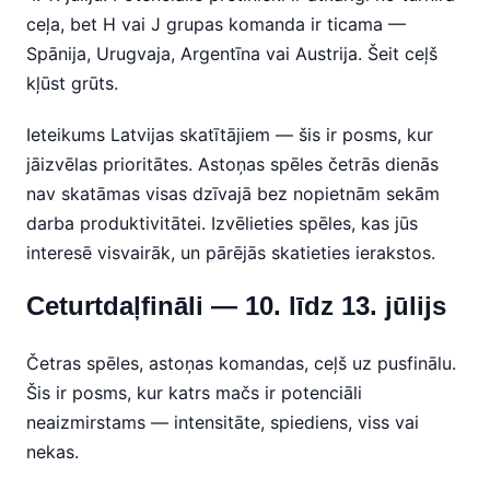
ceļa, bet H vai J grupas komanda ir ticama —
Spānija, Urugvaja, Argentīna vai Austrija. Šeit ceļš
kļūst grūts.
Ieteikums Latvijas skatītājiem — šis ir posms, kur
jāizvēlas prioritātes. Astoņas spēles četrās dienās
nav skatāmas visas dzīvajā bez nopietnām sekām
darba produktivitātei. Izvēlieties spēles, kas jūs
interesē visvairāk, un pārējās skatieties ierakstos.
Ceturtdaļfināli — 10. līdz 13. jūlijs
Četras spēles, astoņas komandas, ceļš uz pusfinālu.
Šis ir posms, kur katrs mačs ir potenciāli
neaizmirstams — intensitāte, spiediens, viss vai
nekas.