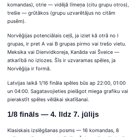
komandas), otrie — vidējā līmeņa (citu grupu otros),
trešie — grūtākos (grupu uzvarētājus no citām
pusēm).
Norvēģijas potenciālais ceļš, ja iziet kā otrā no I
grupas, ir pret A vai B grupas pirmo vai trešo vietu.
Meksika vai Dienvidkoreja, Kanāda vai Šveice —
atkarībā no izlozes. Šīs ir uzvaramas spēles, ja
Norvēģija ir formā.
Latvijas laikā 1/16 fināla spēles būs ap 22:00, 01:00
un 04:00. Sagatavojieties pielāgot miega grafiku vai
pierakstīt spēles vēlākai skatīšanai.
1/8 fināls — 4. līdz 7. jūlijs
Klasiskais izslēgšanas posms — 16 komandas, 8