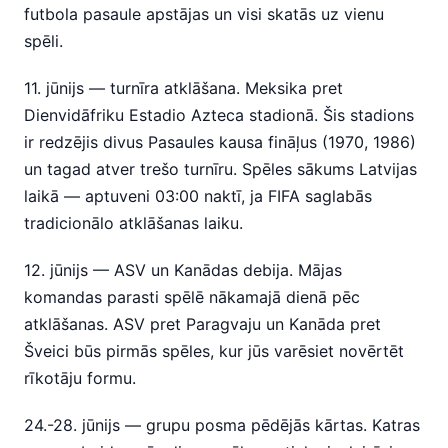
futbola pasaule apstājas un visi skatās uz vienu
spēli.
11. jūnijs — turnīra atklāšana. Meksika pret
Dienvidāfriku Estadio Azteca stadionā. Šis stadions
ir redzējis divus Pasaules kausa fināļus (1970, 1986)
un tagad atver trešo turnīru. Spēles sākums Latvijas
laikā — aptuveni 03:00 naktī, ja FIFA saglabās
tradicionālo atklāšanas laiku.
12. jūnijs — ASV un Kanādas debija. Mājas
komandas parasti spēlē nākamajā dienā pēc
atklāšanas. ASV pret Paragvaju un Kanāda pret
Šveici būs pirmās spēles, kur jūs varēsiet novērtēt
rīkotāju formu.
24.-28. jūnijs — grupu posma pēdējās kārtas. Katras