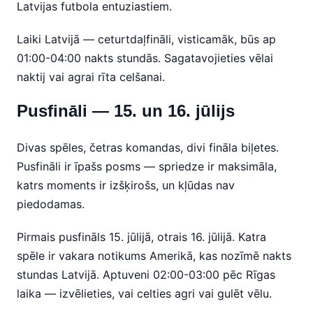
Latvijas futbola entuziastiem.
Laiki Latvijā — ceturtdaļfināli, visticamāk, būs ap
01:00-04:00 nakts stundās. Sagatavojieties vēlai
naktij vai agrai rīta celšanai.
Pusfināli — 15. un 16. jūlijs
Divas spēles, četras komandas, divi fināla biļetes.
Pusfināli ir īpašs posms — spriedze ir maksimāla,
katrs moments ir izšķirošs, un kļūdas nav
piedodamas.
Pirmais pusfināls 15. jūlijā, otrais 16. jūlijā. Katra
spēle ir vakara notikums Amerikā, kas nozīmē nakts
stundas Latvijā. Aptuveni 02:00-03:00 pēc Rīgas
laika — izvēlieties, vai celties agri vai gulēt vēlu.