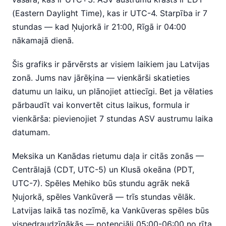
(Eastern Daylight Time), kas ir UTC-4. Starpība ir 7
stundas — kad Ņujorkā ir 21:00, Rīgā ir 04:00
nākamajā dienā.
Šis grafiks ir pārvērsts ar visiem laikiem jau Latvijas
zonā. Jums nav jārēķina — vienkārši skatieties
datumu un laiku, un plānojiet attiecīgi. Bet ja vēlaties
pārbaudīt vai konvertēt citus laikus, formula ir
vienkārša: pievienojiet 7 stundas ASV austrumu laika
datumam.
Meksika un Kanādas rietumu daļa ir citās zonās —
Centrālajā (CDT, UTC-5) un Klusā okeāna (PDT,
UTC-7). Spēles Mehiko būs stundu agrāk nekā
Ņujorkā, spēles Vankūverā — trīs stundas vēlāk.
Latvijas laikā tas nozīmē, ka Vankūveras spēles būs
visnedraudzīgākās — potenciāli 05:00-06:00 no rīta.