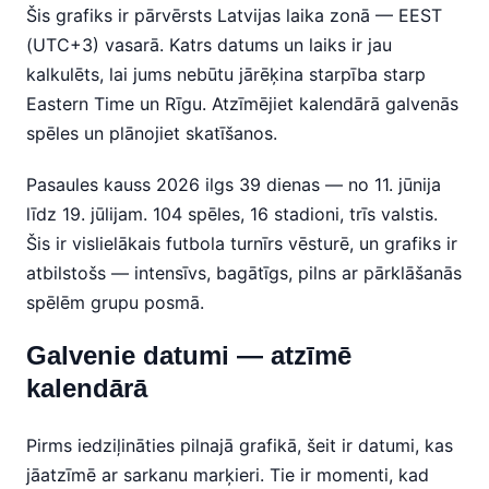
Šis grafiks ir pārvērsts Latvijas laika zonā — EEST
(UTC+3) vasarā. Katrs datums un laiks ir jau
kalkulēts, lai jums nebūtu jārēķina starpība starp
Eastern Time un Rīgu. Atzīmējiet kalendārā galvenās
spēles un plānojiet skatīšanos.
Pasaules kauss 2026 ilgs 39 dienas — no 11. jūnija
līdz 19. jūlijam. 104 spēles, 16 stadioni, trīs valstis.
Šis ir vislielākais futbola turnīrs vēsturē, un grafiks ir
atbilstošs — intensīvs, bagātīgs, pilns ar pārklāšanās
spēlēm grupu posmā.
Galvenie datumi — atzīmē
kalendārā
Pirms iedziļināties pilnajā grafikā, šeit ir datumi, kas
jāatzīmē ar sarkanu marķieri. Tie ir momenti, kad