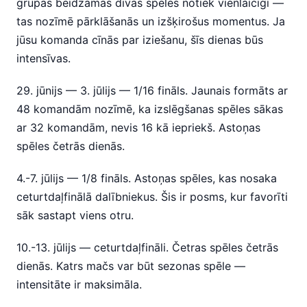
grupas beidzamās divas spēles notiek vienlaicīgi —
tas nozīmē pārklāšanās un izšķirošus momentus. Ja
jūsu komanda cīnās par iziešanu, šīs dienas būs
intensīvas.
29. jūnijs — 3. jūlijs — 1/16 fināls. Jaunais formāts ar
48 komandām nozīmē, ka izslēgšanas spēles sākas
ar 32 komandām, nevis 16 kā iepriekš. Astoņas
spēles četrās dienās.
4.-7. jūlijs — 1/8 fināls. Astoņas spēles, kas nosaka
ceturtdaļfinālā dalībniekus. Šis ir posms, kur favorīti
sāk sastapt viens otru.
10.-13. jūlijs — ceturtdaļfināli. Četras spēles četrās
dienās. Katrs mačs var būt sezonas spēle —
intensitāte ir maksimāla.