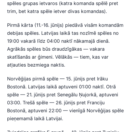
spēles grupas ietvaros (katra komanda spēlē pret
trim, bet katra spēle ietver divas komandas).
Pirmā kārta (11.-16. jūnijs) piedāvā visām komandām
debijas spēles. Latvijas laikā tas nozīmē spēles no
19:00 vakarā līdz 04:00 naktī nākamajā dienā.
Agrākās spēles būs draudzīgākas — vakara
skatīšanās ar ģimeni. Vēlākās — tiem, kas var
atļauties bezmiega naktis.
Norvēģijas pirmā spēle — 15. jūnijs pret Irāku
Bostonā. Latvijas laikā aptuveni 01:00 naktī. Otrā
spēle — 21. jūnijs pret Senegālu Ņujorkā, aptuveni
03:00. Trešā spēle — 26. jūnijs pret Franciju
Bostonā, aptuveni 22:00 — vienīgā Norvēģijas spēle
pieņemamā laikā Latvijai.