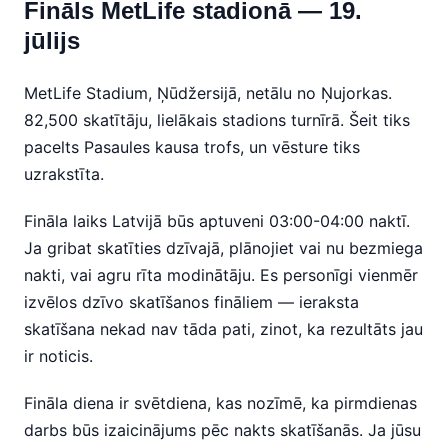
Fināls MetLife stadionā — 19.
jūlijs
MetLife Stadium, Ņūdžersijā, netālu no Ņujorkas.
82,500 skatītāju, lielākais stadions turnīrā. Šeit tiks
pacelts Pasaules kausa trofs, un vēsture tiks
uzrakstīta.
Fināla laiks Latvijā būs aptuveni 03:00-04:00 naktī.
Ja gribat skatīties dzīvajā, plānojiet vai nu bezmiega
nakti, vai agru rīta modinātāju. Es personīgi vienmēr
izvēlos dzīvo skatīšanos fināliem — ieraksta
skatīšana nekad nav tāda pati, zinot, ka rezultāts jau
ir noticis.
Fināla diena ir svētdiena, kas nozīmē, ka pirmdienas
darbs būs izaicinājums pēc nakts skatīšanās. Ja jūsu