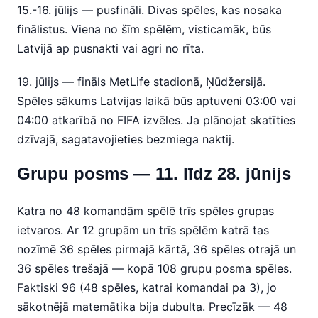
15.-16. jūlijs — pusfināli. Divas spēles, kas nosaka
finālistus. Viena no šīm spēlēm, visticamāk, būs
Latvijā ap pusnakti vai agri no rīta.
19. jūlijs — fināls MetLife stadionā, Ņūdžersijā.
Spēles sākums Latvijas laikā būs aptuveni 03:00 vai
04:00 atkarībā no FIFA izvēles. Ja plānojat skatīties
dzīvajā, sagatavojieties bezmiega naktij.
Grupu posms — 11. līdz 28. jūnijs
Katra no 48 komandām spēlē trīs spēles grupas
ietvaros. Ar 12 grupām un trīs spēlēm katrā tas
nozīmē 36 spēles pirmajā kārtā, 36 spēles otrajā un
36 spēles trešajā — kopā 108 grupu posma spēles.
Faktiski 96 (48 spēles, katrai komandai pa 3), jo
sākotnējā matemātika bija dubulta. Precīzāk — 48