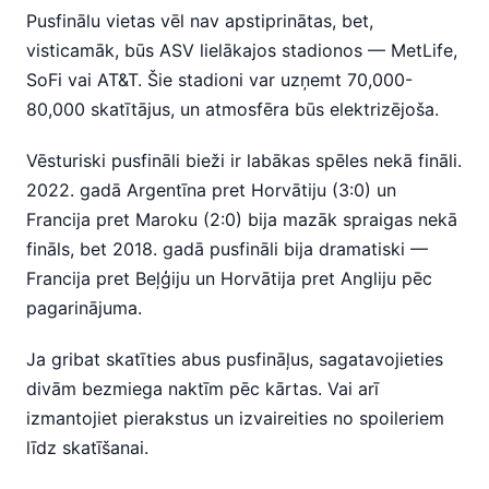
Pusfinālu vietas vēl nav apstiprinātas, bet,
visticamāk, būs ASV lielākajos stadionos — MetLife,
SoFi vai AT&T. Šie stadioni var uzņemt 70,000-
80,000 skatītājus, un atmosfēra būs elektrizējoša.
Vēsturiski pusfināli bieži ir labākas spēles nekā fināli.
2022. gadā Argentīna pret Horvātiju (3:0) un
Francija pret Maroku (2:0) bija mazāk spraigas nekā
fināls, bet 2018. gadā pusfināli bija dramatiski —
Francija pret Beļģiju un Horvātija pret Angliju pēc
pagarinājuma.
Ja gribat skatīties abus pusfināļus, sagatavojieties
divām bezmiega naktīm pēc kārtas. Vai arī
izmantojiet pierakstus un izvaireities no spoileriem
līdz skatīšanai.