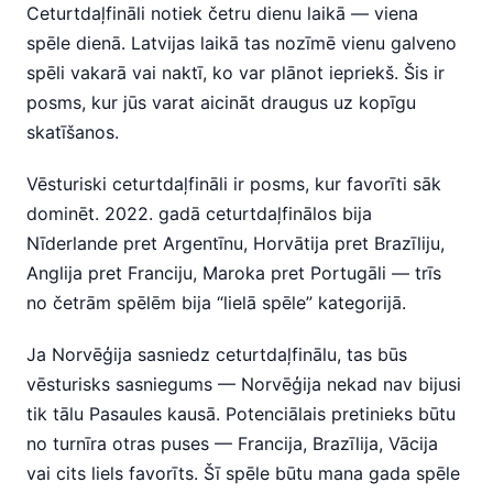
Ceturtdaļfināli notiek četru dienu laikā — viena
spēle dienā. Latvijas laikā tas nozīmē vienu galveno
spēli vakarā vai naktī, ko var plānot iepriekš. Šis ir
posms, kur jūs varat aicināt draugus uz kopīgu
skatīšanos.
Vēsturiski ceturtdaļfināli ir posms, kur favorīti sāk
dominēt. 2022. gadā ceturtdaļfinālos bija
Nīderlande pret Argentīnu, Horvātija pret Brazīliju,
Anglija pret Franciju, Maroka pret Portugāli — trīs
no četrām spēlēm bija “lielā spēle” kategorijā.
Ja Norvēģija sasniedz ceturtdaļfinālu, tas būs
vēsturisks sasniegums — Norvēģija nekad nav bijusi
tik tālu Pasaules kausā. Potenciālais pretinieks būtu
no turnīra otras puses — Francija, Brazīlija, Vācija
vai cits liels favorīts. Šī spēle būtu mana gada spēle