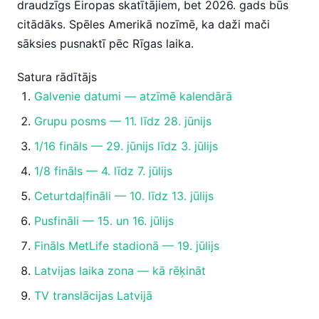
draudzīgs Eiropas skatītājiem, bet 2026. gads būs
citādāks. Spēles Amerikā nozīmē, ka daži mači
sāksies pusnaktī pēc Rīgas laika.
Satura rādītājs
Galvenie datumi — atzīmē kalendārā
Grupu posms — 11. līdz 28. jūnijs
1/16 fināls — 29. jūnijs līdz 3. jūlijs
1/8 fināls — 4. līdz 7. jūlijs
Ceturtdaļfināli — 10. līdz 13. jūlijs
Pusfināli — 15. un 16. jūlijs
Fināls MetLife stadionā — 19. jūlijs
Latvijas laika zona — kā rēķināt
TV translācijas Latvijā