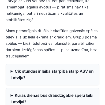
Latvijā ar VPN vai bez tā. Bet pārliecinieties, ka
izmantojat legālus avotus — pirātisms nav tikai
nelikumīgs, bet arī neuzticams kvalitātes un
stabilitātes ziņā.
Mans personīgais rituāls ir skatīties galvenās spēles
televīzijā uz lielā ekrāna ar draugiem. Grupu posma
spēles — bieži telefonā vai planšetē, paralēli citiem
darbiem. Izslēgšanas spēles — pilna uzmanība, bez
traucējumiem.
Cik stundas ir laika starpība starp ASV un
Latviju?
Kurās dienās būs draudzīgākie spēļu laiki
Latvijai?