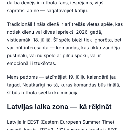
darba devējs ir futbola fans, iespējams, viņš
sapratīs. Ja nē — sagatavojiet kafiju.
Tradicionāli fināla dienā ir arī trešās vietas spēle, kas
notiek dienu vai divas iepriekš. 2026. gadā,
visticamāk, 18. jūlijā. Šī spēle bieži tiek ignorēta, bet
var būt interesanta — komandas, kas tikko zaudēja
pusfinālu, vai nu spēlē ar pilnu spēku, vai ir
emocionāli iztukšotas.
Mans padoms — atzīmējiet 19. jūliju kalendārā jau
tagad. Neatkarīgi no tā, kuras komandas būs finālā,
šī būs futbola svētku kulminācija.
Latvijas laika zona — kā rēķināt
Latvija ir EEST (Eastern European Summer Time)
vasarā, kas ir UTC+3. ASV austrumu krasts ir EDT