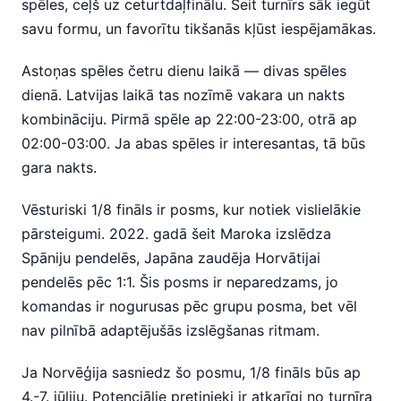
spēles, ceļš uz ceturtdaļfinālu. Šeit turnīrs sāk iegūt
savu formu, un favorītu tikšanās kļūst iespējamākas.
Astoņas spēles četru dienu laikā — divas spēles
dienā. Latvijas laikā tas nozīmē vakara un nakts
kombināciju. Pirmā spēle ap 22:00-23:00, otrā ap
02:00-03:00. Ja abas spēles ir interesantas, tā būs
gara nakts.
Vēsturiski 1/8 fināls ir posms, kur notiek vislielākie
pārsteigumi. 2022. gadā šeit Maroka izslēdza
Spāniju pendelēs, Japāna zaudēja Horvātijai
pendelēs pēc 1:1. Šis posms ir neparedzams, jo
komandas ir nogurusas pēc grupu posma, bet vēl
nav pilnībā adaptējušās izslēgšanas ritmam.
Ja Norvēģija sasniedz šo posmu, 1/8 fināls būs ap
4.-7. jūliju. Potenciālie pretinieki ir atkarīgi no turnīra