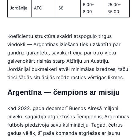
6.00-
25.00-
Jordānija
AFC
68
8.00
35.00
Koeficientu struktūra skaidri atspoguļo tirgus
viedokli — Argentīnas iziešana tiek uzskatīta par
gandrīz garantētu, savukārt cīņa par otro vietu
galvenokārt risinās starp Alžīriju un Austriju.
Jordānijai bukmeikeri atvēl minimālas izredzes, taču
tieši šādās situācijās mēdz rasties vērtīgas likmes.
Argentīna — čempions ar misiju
Kad 2022. gada decembrī Buenos Airesā miljoni
cilvēku sagaidīja atgriežošos čempionus, Argentīnas
futbols piedzīvoja savu kulmināciju. Tagad, četrus
gadus vēlāk, šī paša komanda atgriežas ar jaunu