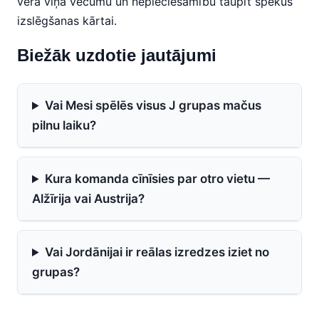
vērā viņa vecumu un nepieciešamību taupīt spēkus
izslēgšanas kārtai.
Biežāk uzdotie jautājumi
Vai Mesi spēlēs visus J grupas mačus
pilnu laiku?
Kura komanda cīnīsies par otro vietu —
Alžīrija vai Austrija?
Vai Jordānijai ir reālas izredzes iziet no
grupas?