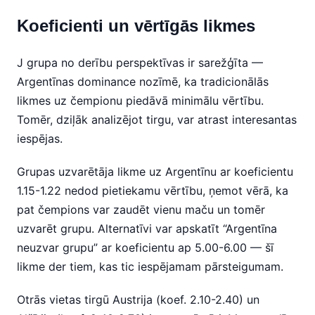
Koeficienti un vērtīgās likmes
J grupa no derību perspektīvas ir sarežģīta —
Argentīnas dominance nozīmē, ka tradicionālās
likmes uz čempionu piedāvā minimālu vērtību.
Tomēr, dziļāk analizējot tirgu, var atrast interesantas
iespējas.
Grupas uzvarētāja likme uz Argentīnu ar koeficientu
1.15-1.22 nedod pietiekamu vērtību, ņemot vērā, ka
pat čempions var zaudēt vienu maču un tomēr
uzvarēt grupu. Alternatīvi var apskatīt “Argentīna
neuzvar grupu” ar koeficientu ap 5.00-6.00 — šī
likme der tiem, kas tic iespējamam pārsteigumam.
Otrās vietas tirgū Austrija (koef. 2.10-2.40) un