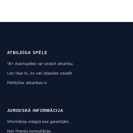
ATBILDĪGA SPĒLE
18+ Azartspēles var izraisīt atkarību.
Liec tikai to, ko vari atļauties zaudēt.
Palīdzība: atkaribas.lv
JURIDISKĀ INFORMĀCIJA
Informācija sniegta bez garantijām.
Nav finanšu konsultācija.