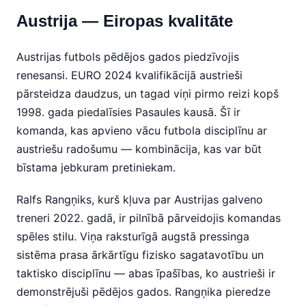
Austrija — Eiropas kvalitāte
Austrijas futbols pēdējos gados piedzīvojis
renesansi. EURO 2024 kvalifikācijā austrieši
pārsteidza daudzus, un tagad viņi pirmo reizi kopš
1998. gada piedalīsies Pasaules kausā. Šī ir
komanda, kas apvieno vācu futbola disciplīnu ar
austriešu radošumu — kombinācija, kas var būt
bīstama jebkuram pretiniekam.
Ralfs Rangņiks, kurš kļuva par Austrijas galveno
treneri 2022. gadā, ir pilnībā pārveidojis komandas
spēles stilu. Viņa raksturīgā augstā pressinga
sistēma prasa ārkārtīgu fizisko sagatavotību un
taktisko disciplīnu — abas īpašības, ko austrieši ir
demonstrējuši pēdējos gados. Rangņika pieredze