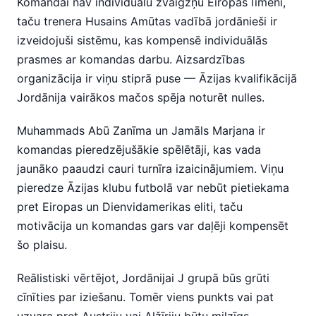
Komandai nav individuālu zvaigžņu Eiropas līmenī,
taču trenera Husains Amūtas vadībā jordānieši ir
izveidojuši sistēmu, kas kompensē individuālās
prasmes ar komandas darbu. Aizsardzības
organizācija ir viņu stiprā puse — Āzijas kvalifikācijā
Jordānija vairākos mačos spēja noturēt nulles.
Muhammads Abū Zanīma un Jamāls Marjana ir
komandas pieredzējušākie spēlētāji, kas vada
jaunāko paaudzi cauri turnīra izaicinājumiem. Viņu
pieredze Āzijas klubu futbolā var nebūt pietiekama
pret Eiropas un Dienvidamerikas eliti, taču
motivācija un komandas gars var daļēji kompensēt
šo plaisu.
Reālistiski vērtējot, Jordānijai J grupā būs grūti
cīnīties par iziešanu. Tomēr viens punkts vai pat