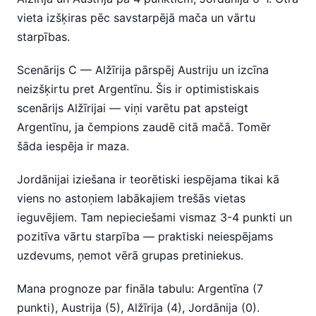
vieta izšķiras pēc savstarpējā mača un vārtu
starpības.
Scenārijs C — Alžīrija pārspēj Austriju un izcīna
neizšķirtu pret Argentīnu. Šis ir optimistiskais
scenārijs Alžīrijai — viņi varētu pat apsteigt
Argentīnu, ja čempions zaudē citā mačā. Tomēr
šāda iespēja ir maza.
Jordānijai iziešana ir teorētiski iespējama tikai kā
viens no astoņiem labākajiem trešās vietas
ieguvējiem. Tam nepieciešami vismaz 3-4 punkti un
pozitīva vārtu starpība — praktiski neiespējams
uzdevums, ņemot vērā grupas pretiniekus.
Mana prognoze par fināla tabulu: Argentīna (7
punkti), Austrija (5), Alžīrija (4), Jordānija (0).