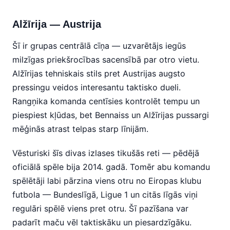
Alžīrija — Austrija
Šī ir grupas centrālā cīņa — uzvarētājs iegūs
milzīgas priekšrocības sacensībā par otro vietu.
Alžīrijas tehniskais stils pret Austrijas augsto
pressingu veidos interesantu taktisko dueli.
Rangņika komanda centīsies kontrolēt tempu un
piespiest kļūdas, bet Bennaiss un Alžīrijas pussargi
mēģinās atrast telpas starp līnijām.
Vēsturiski šīs divas izlases tikušās reti — pēdējā
oficiālā spēle bija 2014. gadā. Tomēr abu komandu
spēlētāji labi pārzina viens otru no Eiropas klubu
futbola — Bundeslīgā, Ligue 1 un citās līgās viņi
regulāri spēlē viens pret otru. Šī pazīšana var
padarīt maču vēl taktiskāku un piesardzīgāku.