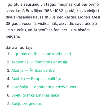
ilgo titula sausumu un tagad mēģinās kļūt par pirmo
izlasi kopš Brazīlijas 1958.-1962. gadā, kas izcīnījusi
divus Pasaules kausa titulus pēc kārtas. Lionels Mesi
38 gadu vecumā, visticamāk, aizvadīs savu pēdējo
lielo turnīru, un Argentīnas fani cer uz skaistām
beigām.
Satura rādītājs
J grupas dalībnieki un koeficienti
Argentīna — čempions ar misiju
Alžīrija — Āfrikas cerība
Austrija — Eiropas kvalitāte
Jordānija — debitanta piedzīvojums
Spēļu grafiks Latvijas laikā
Spēļu prognozes