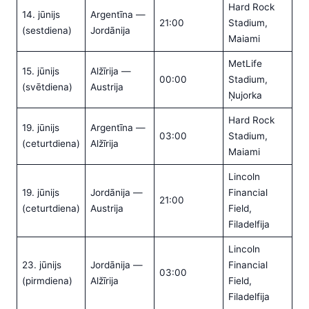
Hard Rock
14. jūnijs
Argentīna —
21:00
Stadium,
(sestdiena)
Jordānija
Maiami
MetLife
15. jūnijs
Alžīrija —
00:00
Stadium,
(svētdiena)
Austrija
Ņujorka
Hard Rock
19. jūnijs
Argentīna —
03:00
Stadium,
(ceturtdiena)
Alžīrija
Maiami
Lincoln
19. jūnijs
Jordānija —
Financial
21:00
(ceturtdiena)
Austrija
Field,
Filadelfija
Lincoln
23. jūnijs
Jordānija —
Financial
03:00
(pirmdiena)
Alžīrija
Field,
Filadelfija