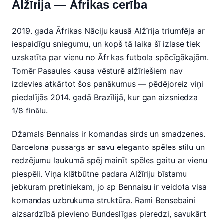
Alžīrija — Āfrikas cerība
2019. gada Āfrikas Nāciju kausā Alžīrija triumfēja ar
iespaidīgu sniegumu, un kopš tā laika šī izlase tiek
uzskatīta par vienu no Āfrikas futbola spēcīgākajām.
Tomēr Pasaules kausa vēsturē alžīriešiem nav
izdevies atkārtot šos panākumus — pēdējoreiz viņi
piedalījās 2014. gadā Brazīlijā, kur gan aizsniedza
1/8 finālu.
Džamals Bennaiss ir komandas sirds un smadzenes.
Barcelona pussargs ar savu eleganto spēles stilu un
redzējumu laukumā spēj mainīt spēles gaitu ar vienu
piespēli. Viņa klātbūtne padara Alžīriju bīstamu
jebkuram pretiniekam, jo ap Bennaisu ir veidota visa
komandas uzbrukuma struktūra. Rami Bensebaini
aizsardzībā pievieno Bundeslīgas pieredzi, savukārt