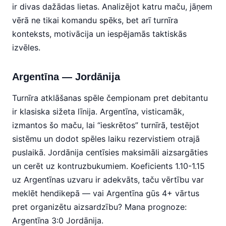
ir divas dažādas lietas. Analizējot katru maču, jāņem
vērā ne tikai komandu spēks, bet arī turnīra
konteksts, motivācija un iespējamās taktiskās
izvēles.
Argentīna — Jordānija
Turnīra atklāšanas spēle čempionam pret debitantu
ir klasiska sižeta līnija. Argentīna, visticamāk,
izmantos šo maču, lai “ieskrētos” turnīrā, testējot
sistēmu un dodot spēles laiku rezervistiem otrajā
puslaikā. Jordānija centīsies maksimāli aizsargāties
un cerēt uz kontruzbukumiem. Koeficients 1.10-1.15
uz Argentīnas uzvaru ir adekvāts, taču vērtību var
meklēt hendikepā — vai Argentīna gūs 4+ vārtus
pret organizētu aizsardzību? Mana prognoze:
Argentīna 3:0 Jordānija.