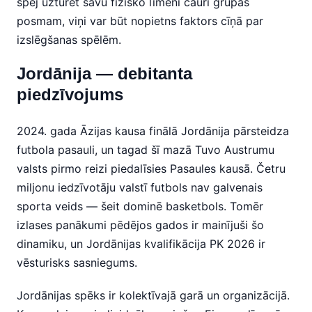
spēj uzturēt savu fizisko līmeni cauri grupas
posmam, viņi var būt nopietns faktors cīņā par
izslēgšanas spēlēm.
Jordānija — debitanta
piedzīvojums
2024. gada Āzijas kausa finālā Jordānija pārsteidza
futbola pasauli, un tagad šī mazā Tuvo Austrumu
valsts pirmo reizi piedalīsies Pasaules kausā. Četru
miljonu iedzīvotāju valstī futbols nav galvenais
sporta veids — šeit dominē basketbols. Tomēr
izlases panākumi pēdējos gados ir mainījuši šo
dinamiku, un Jordānijas kvalifikācija PK 2026 ir
vēsturisks sasniegums.
Jordānijas spēks ir kolektīvajā garā un organizācijā.