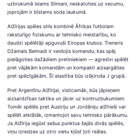
uzbrukumā Islams Slimani, neskatoties uz vecumu,
joprojām ir bīstams soda laukumā.
Alžīrijas spēles stils kombinē Āfrikas futbolam
raksturīgo fiziskumu ar tehnisko meistarību, ko
daudzi spēlētāji apguvuši Eiropas klubos. Treneris
Džamals Belmadi ir veidojis komandu, kas spēj
pielāgoties dažādiem pretiniekiem — agresīvi spēlēt
pret vājākām komandām un kompakti aizsargāties
pret spēcīgākām. Šī elastība būs izšķiroša J grupā.
Pret Argentīnu Alžīrijai, visticamāk, būs jāpieņem
aizsardzības taktika un jācer uz kontruzbukumiem.
Tomēr spēlēs pret Austriju un Jordāniju alžīrieši var
spēlēt atklātāk, izmantojot savu tehnisko pārākumu.
Ja Alžīrija iegūst sešus punktus šajās divās spēlēs,
viņu izredzes uz otro vietu kļūst ļoti reālas.