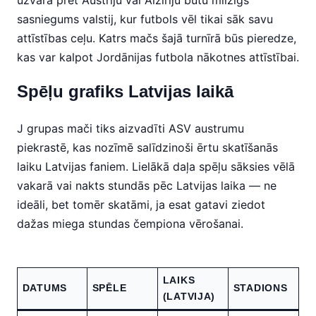
uzvara pret Austriju vai Alžīriju būtu milzīgs
sasniegums valstij, kur futbols vēl tikai sāk savu
attīstības ceļu. Katrs mačs šajā turnīrā būs pieredze,
kas var kalpot Jordānijas futbola nākotnes attīstībai.
Spēļu grafiks Latvijas laikā
J grupas mači tiks aizvadīti ASV austrumu
piekrastē, kas nozīmē salīdzinoši ērtu skatīšanās
laiku Latvijas faniem. Lielākā daļa spēļu sāksies vēlā
vakarā vai nakts stundās pēc Latvijas laika — ne
ideāli, bet tomēr skatāmi, ja esat gatavi ziedot
dažas miega stundas čempiona vērošanai.
LAIKS
DATUMS
SPĒLE
STADIONS
(LATVIJA)