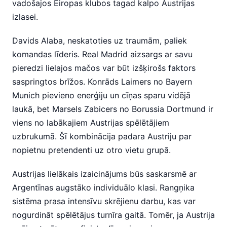
vadošajos Eiropas klubos tagad kalpo Austrijas
izlasei.
Davids Alaba, neskatoties uz traumām, paliek
komandas līderis. Real Madrid aizsargs ar savu
pieredzi lielajos mačos var būt izšķirošs faktors
saspringtos brīžos. Konrāds Laimers no Bayern
Munich pievieno enerģiju un cīņas sparu vidējā
laukā, bet Marsels Zabicers no Borussia Dortmund ir
viens no labākajiem Austrijas spēlētājiem
uzbrukumā. Šī kombinācija padara Austriju par
nopietnu pretendenti uz otro vietu grupā.
Austrijas lielākais izaicinājums būs saskarsmē ar
Argentīnas augstāko individuālo klasi. Rangņika
sistēma prasa intensīvu skrējienu darbu, kas var
nogurdināt spēlētājus turnīra gaitā. Tomēr, ja Austrija