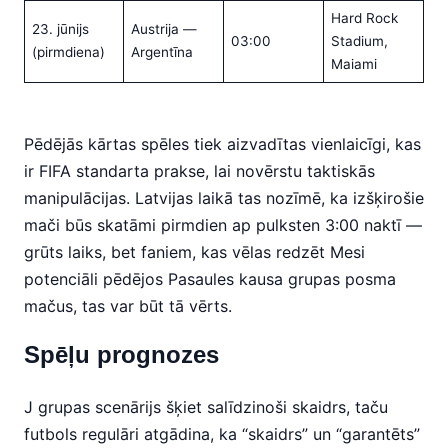
Hard Rock
23. jūnijs
Austrija —
03:00
Stadium,
(pirmdiena)
Argentīna
Maiami
Pēdējās kārtas spēles tiek aizvadītas vienlaicīgi, kas
ir FIFA standarta prakse, lai novērstu taktiskās
manipulācijas. Latvijas laikā tas nozīmē, ka izšķirošie
mači būs skatāmi pirmdien ap pulksten 3:00 naktī —
grūts laiks, bet faniem, kas vēlas redzēt Mesi
potenciāli pēdējos Pasaules kausa grupas posma
mačus, tas var būt tā vērts.
Spēļu prognozes
J grupas scenārijs šķiet salīdzinoši skaidrs, taču
futbols regulāri atgādina, ka “skaidrs” un “garantēts”