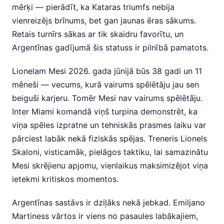
mērķi — pierādīt, ka Kataras triumfs nebija
vienreizējs brīnums, bet gan jaunas ēras sākums.
Retais turnīrs sākas ar tik skaidru favorītu, un
Argentīnas gadījumā šis statuss ir pilnībā pamatots.
Lionelam Mesi 2026. gada jūnijā būs 38 gadi un 11
mēneši — vecums, kurā vairums spēlētāju jau sen
beiguši karjeru. Tomēr Mesi nav vairums spēlētāju.
Inter Miami komandā viņš turpina demonstrēt, ka
viņa spēles izpratne un tehniskās prasmes laiku var
pārciest labāk nekā fiziskās spējas. Treneris Lionels
Skaloni, visticamāk, pielāgos taktiku, lai samazinātu
Mesi skrējienu apjomu, vienlaikus maksimizējot viņa
ietekmi kritiskos momentos.
Argentīnas sastāvs ir dziļāks nekā jebkad. Emiljano
Martiness vārtos ir viens no pasaules labākajiem,