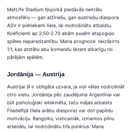
MetLife Stadium Ņujorkā piedāvās neitrālu
atmosfēru — gan alžīriešu, gan austriešu diaspora
ASV ir pietiekami liela, lai nodrošinātu atbalstu.
Koeficienti ap 2.50-2.70 abām pusēm atspoguļo
spēles neparedzamību. Mana prognoze: neizšķirts
1:1, kas atstātu abu komandu likteni atkarīgu no
pārējām spēlēm.
Jordānija — Austrija
Austrijai šī ir obligāta uzvara, ja viņi vēlas nodrošināt
otro vietu. Jordānija pēc zaudējuma Argentīnai var
būt psiholoģiski ietekmēta, taču mājas atbalsts
Filadelfijā (liela arābu diaspora) var dot papildu
motivāciju. Rangņiks, visticamāk, izmantos pilnu
arsenālu, lai nodrošinātu trīs punktus. Mana