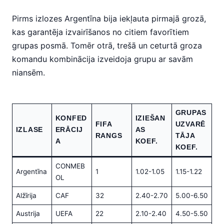
Pirms izlozes Argentīna bija iekļauta pirmajā grozā,
kas garantēja izvairīšanos no citiem favorītiem
grupas posmā. Tomēr otrā, trešā un ceturtā groza
komandu kombinācija izveidoja grupu ar savām
niansēm.
GRUPAS
KONFED
IZIEŠAN
FIFA
UZVARĒ
IZLASE
ERĀCIJ
AS
RANGS
TĀJA
A
KOEF.
KOEF.
CONMEB
Argentīna
1
1.02-1.05
1.15-1.22
OL
Alžīrija
CAF
32
2.40-2.70
5.00-6.50
Austrija
UEFA
22
2.10-2.40
4.50-5.50