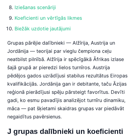
Iziešanas scenāriji
Koeficienti un vērtīgās likmes
Biežāk uzdotie jautājumi
Grupas pārējie dalībnieki — Alžīrija, Austrija un
Jordānija — teorijai par vieglu čempiona ceļu
neatbilst pilnībā. Alžīrija ir spēcīgākā Āfrikas izlase
šajā grupā ar pieredzi lielos turnīros. Austrija
pēdējos gados uzrādījusi stabilus rezultātus Eiropas
kvalifikācijās. Jordānija gan ir debitante, taču Āzijas
reģionā pierādījusi spēju pārsteigt favorītus. Devīti
gadi, ko esmu pavadījis analizējot turnīru dinamiku,
māca — pat šķietami skaidras grupas var piedāvāt
negaidītus pavērsienus.
J grupas dalībnieki un koeficienti