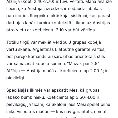
Alžīrija (koef. 2.40-2.70) ir tuvu vērtēti. Mana analīze
liecina, ka Austrijas izredzes ir nedaudz labākas
pateicoties Rangņika taktiskajai sistēmai, kas parasti
darbojas labāk turnīru kontekstā. Likme uz Austrijas
otro vietu ar koeficientu 2.10 var būt vērtīga.
Totālu tirgū var meklēt vērtību J grupas kopējā
vārtu skaitā. Argentīnas klātbūtne garantē vārtus,
bet pārējo komandu aizsardzības orientētais stils
var samazināt kopējo summu. “Mazāk par 2.5”
Alžīrija — Austrija mačā ar koeficientu ap 2.00 šķiet
pievilcīgi.
Speciālajās likmēs var apskatīt Mesi kā grupas
labāko bumbinieku. Koeficients ap 3.50-4.00 ir
pievilcīgs, ja ticam, ka Skaloni ļaus Mesi spēlēt pilnu
laiku visos trīs mačos — kas nav garantēts, ņemot