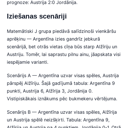
prognoze: Austrija 2:0 Jordānija.
Iziešanas scenāriji
Matemātiski J grupa piedāvā salīdzinoši vienkāršu
aprēķinu — Argentīna izies gandrīz jebkurā
scenārijā, bet otrās vietas cīņa būs starp Alžīriju un
Austriju. Tomēr, lai saprastu pilnu ainu, jāapskata visi
iespējamie varianti.
Scenārijs A — Argentīna uzvar visas spēles, Austrija
pārspēj Alžīriju. Šajā gadījumā tabula: Argentīna 9
punkti, Austrija 6, Alžīrija 3, Jordānija 0.
Vistipiskākais iznākums pēc bukmekeru vērtējuma.
Scenārijs B — Argentīna uzvar visas spēles, Alžīrija
un Austrija spēlē neizšķirti. Tabula: Argentīna 9,
Alžīrija un Austrija pa 4 punktiem, Jordānija 0-1. Otrā