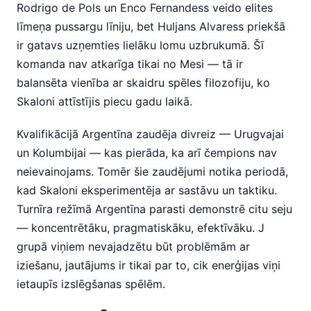
Rodrigo de Pols un Enco Fernandess veido elites
līmeņa pussargu līniju, bet Huljans Alvaress priekšā
ir gatavs uzņemties lielāku lomu uzbrukumā. Šī
komanda nav atkarīga tikai no Mesi — tā ir
balansēta vienība ar skaidru spēles filozofiju, ko
Skaloni attīstījis piecu gadu laikā.
Kvalifikācijā Argentīna zaudēja divreiz — Urugvajai
un Kolumbijai — kas pierāda, ka arī čempions nav
neievainojams. Tomēr šie zaudējumi notika periodā,
kad Skaloni eksperimentēja ar sastāvu un taktiku.
Turnīra režīmā Argentīna parasti demonstrē citu seju
— koncentrētāku, pragmatiskāku, efektīvāku. J
grupā viņiem nevajadzētu būt problēmām ar
iziešanu, jautājums ir tikai par to, cik enerģijas viņi
ietaupīs izslēgšanas spēlēm.