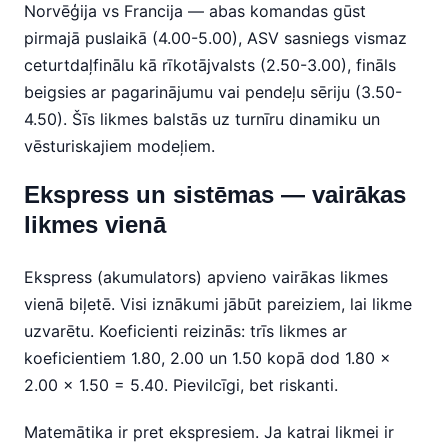
Norvēģija vs Francija — abas komandas gūst
pirmajā puslaikā (4.00-5.00), ASV sasniegs vismaz
ceturtdaļfinālu kā rīkotājvalsts (2.50-3.00), fināls
beigsies ar pagarinājumu vai pendeļu sēriju (3.50-
4.50). Šīs likmes balstās uz turnīru dinamiku un
vēsturiskajiem modeļiem.
Ekspress un sistēmas — vairākas
likmes vienā
Ekspress (akumulators) apvieno vairākas likmes
vienā biļetē. Visi iznākumi jābūt pareiziem, lai likme
uzvarētu. Koeficienti reizinās: trīs likmes ar
koeficientiem 1.80, 2.00 un 1.50 kopā dod 1.80 x
2.00 x 1.50 = 5.40. Pievilcīgi, bet riskanti.
Matemātika ir pret ekspresiem. Ja katrai likmei ir