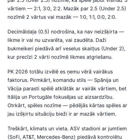
par 2.5 (Over 2.5) nozīmē, ka spēlē jābūt vismaz 3
vārtiem — 2:1, 3:0, 2:2. Mazāk par 2.5 (Under 2.5)
nozīmē 2 vārtus vai mazāk — 1:0, 1:1, 0:0, 2:0.
Decimāldaļa (0.5) nodrošina, ka nav neizšķirta —
likme ir vai nu uzvarēta, vai zaudēta. Daži
bukmeikeri piedāvā arī veselus skaitļus (Under 2),
kur precīzi 2 vārti nozīmē likmes atgriešanu.
PK 2026 totālu izvēlē es ņemu vērā vairākus
faktorus. Pirmkārt, komandu stils — Spānija un
Vācija parasti spēlē atklātāk ar vairāk vārtiem, bet
Itālija un Portugāle fokusējas uz aizsardzību.
Otrkārt, spēles nozīme — pēdējās kārtas spēles ar
jau izšķirtu situāciju bieži ir ar mazāk vārtiem.
Treškārt, klimats un vieta. ASV stadioni ar jumtiem
(SoFi, AT&T, Mercedes-Benz) piedāvā kontrolētu