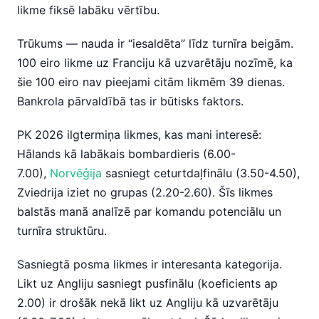
likme fiksē labāku vērtību.
Trūkums — nauda ir “iesaldēta” līdz turnīra beigām.
100 eiro likme uz Franciju kā uzvarētāju nozīmē, ka
šie 100 eiro nav pieejami citām likmēm 39 dienas.
Bankrola pārvaldībā tas ir būtisks faktors.
PK 2026 ilgtermiņa likmes, kas mani interesē:
Hālands kā labākais bombardieris (6.00-
7.00),
Norvēģija
sasniegt ceturtdaļfinālu (3.50-4.50),
Zviedrija iziet no grupas (2.20-2.60). Šīs likmes
balstās manā analīzē par komandu potenciālu un
turnīra struktūru.
Sasniegtā posma likmes ir interesanta kategorija.
Likt uz Angliju sasniegt pusfinālu (koeficients ap
2.00) ir drošāk nekā likt uz Angliju kā uzvarētāju