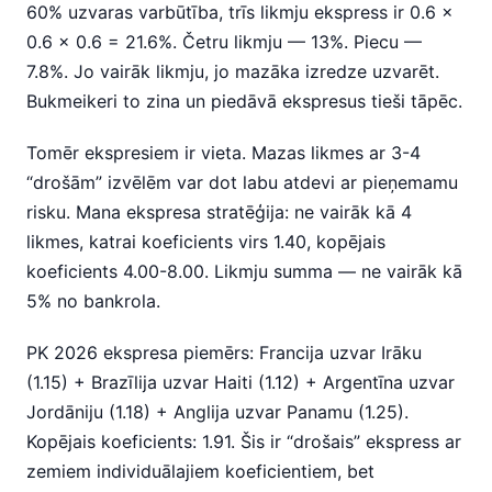
60% uzvaras varbūtība, trīs likmju ekspress ir 0.6 x
0.6 x 0.6 = 21.6%. Četru likmju — 13%. Piecu —
7.8%. Jo vairāk likmju, jo mazāka izredze uzvarēt.
Bukmeikeri to zina un piedāvā ekspresus tieši tāpēc.
Tomēr ekspresiem ir vieta. Mazas likmes ar 3-4
“drošām” izvēlēm var dot labu atdevi ar pieņemamu
risku. Mana ekspresa stratēģija: ne vairāk kā 4
likmes, katrai koeficients virs 1.40, kopējais
koeficients 4.00-8.00. Likmju summa — ne vairāk kā
5% no bankrola.
PK 2026 ekspresa piemērs: Francija uzvar Irāku
(1.15) + Brazīlija uzvar Haiti (1.12) + Argentīna uzvar
Jordāniju (1.18) + Anglija uzvar Panamu (1.25).
Kopējais koeficients: 1.91. Šis ir “drošais” ekspress ar
zemiem individuālajiem koeficientiem, bet