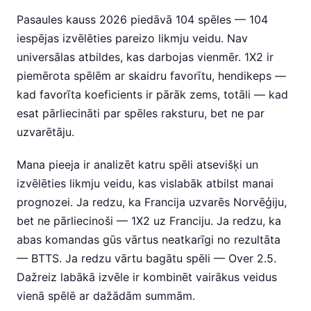
Pasaules kauss 2026 piedāvā 104 spēles — 104
iespējas izvēlēties pareizo likmju veidu. Nav
universālas atbildes, kas darbojas vienmēr. 1X2 ir
piemērota spēlēm ar skaidru favorītu, hendikeps —
kad favorīta koeficients ir pārāk zems, totāli — kad
esat pārliecināti par spēles raksturu, bet ne par
uzvarētāju.
Mana pieeja ir analizēt katru spēli atsevišķi un
izvēlēties likmju veidu, kas vislabāk atbilst manai
prognozei. Ja redzu, ka Francija uzvarēs Norvēģiju,
bet ne pārliecinoši — 1X2 uz Franciju. Ja redzu, ka
abas komandas gūs vārtus neatkarīgi no rezultāta
— BTTS. Ja redzu vārtu bagātu spēli — Over 2.5.
Dažreiz labākā izvēle ir kombinēt vairākus veidus
vienā spēlē ar dažādām summām.