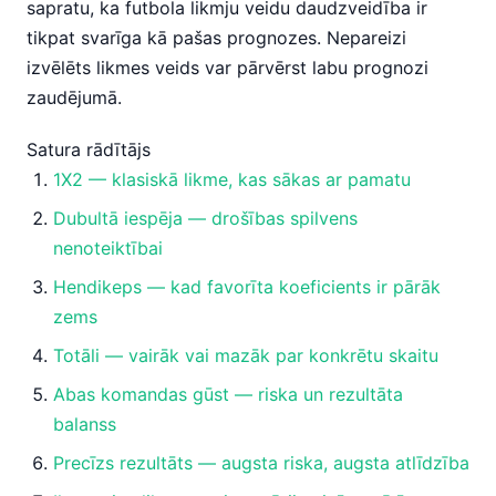
sapratu, ka futbola likmju veidu daudzveidība ir
tikpat svarīga kā pašas prognozes. Nepareizi
izvēlēts likmes veids var pārvērst labu prognozi
zaudējumā.
Satura rādītājs
1X2 — klasiskā likme, kas sākas ar pamatu
Dubultā iespēja — drošības spilvens
nenoteiktībai
Hendikeps — kad favorīta koeficients ir pārāk
zems
Totāli — vairāk vai mazāk par konkrētu skaitu
Abas komandas gūst — riska un rezultāta
balanss
Precīzs rezultāts — augsta riska, augsta atlīdzība