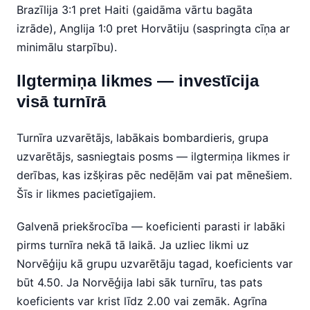
Brazīlija 3:1 pret Haiti (gaidāma vārtu bagāta
izrāde), Anglija 1:0 pret Horvātiju (saspringta cīņa ar
minimālu starpību).
Ilgtermiņa likmes — investīcija
visā turnīrā
Turnīra uzvarētājs, labākais bombardieris, grupa
uzvarētājs, sasniegtais posms — ilgtermiņa likmes ir
derības, kas izšķiras pēc nedēļām vai pat mēnešiem.
Šīs ir likmes pacietīgajiem.
Galvenā priekšrocība — koeficienti parasti ir labāki
pirms turnīra nekā tā laikā. Ja uzliec likmi uz
Norvēģiju kā grupu uzvarētāju tagad, koeficients var
būt 4.50. Ja Norvēģija labi sāk turnīru, tas pats
koeficients var krist līdz 2.00 vai zemāk. Agrīna