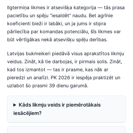
Ilgtermiņa likmes ir atsevišķa kategorija — tās prasa
pacietību un spēju “iesaldēt” naudu. Bet agrīnie
koeficienti bieži ir labāki, un ja jums ir stipra
pārliecība par komandas potenciālu, šīs likmes var
būt vērtīgākas nekā atsevišķu spēļu derības.
Latvijas bukmeikeri piedāvā visus aprakstītos likmju
veidus. Zināt, kā tie darbojas, ir pirmais solis. Zināt,
kad tos izmantot — tas ir prasme, kas nāk ar
pieredzi un analīzi. PK 2026 ir iespēja praktizēt un
uzlabot šo prasmi 39 dienu garumā.
Kāds likmju veids ir piemērotākais
iesācējiem?