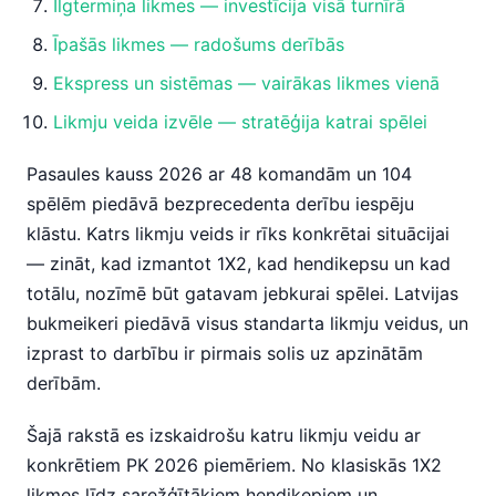
Ilgtermiņa likmes — investīcija visā turnīrā
Īpašās likmes — radošums derībās
Ekspress un sistēmas — vairākas likmes vienā
Likmju veida izvēle — stratēģija katrai spēlei
Pasaules kauss 2026 ar 48 komandām un 104
spēlēm piedāvā bezprecedenta derību iespēju
klāstu. Katrs likmju veids ir rīks konkrētai situācijai
— zināt, kad izmantot 1X2, kad hendikepsu un kad
totālu, nozīmē būt gatavam jebkurai spēlei. Latvijas
bukmeikeri piedāvā visus standarta likmju veidus, un
izprast to darbību ir pirmais solis uz apzinātām
derībām.
Šajā rakstā es izskaidrošu katru likmju veidu ar
konkrētiem PK 2026 piemēriem. No klasiskās 1X2
likmes līdz sarežģītākiem hendikepiem un