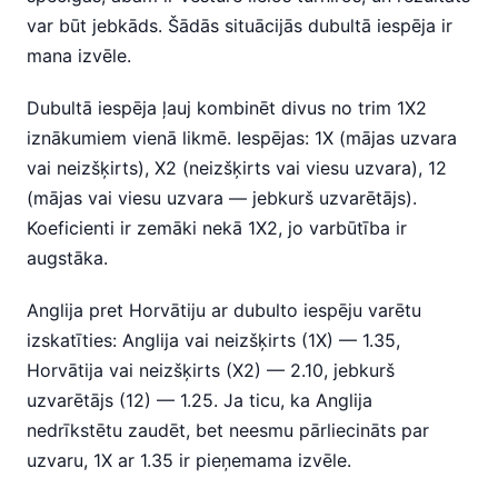
var būt jebkāds. Šādās situācijās dubultā iespēja ir
mana izvēle.
Dubultā iespēja ļauj kombinēt divus no trim 1X2
iznākumiem vienā likmē. Iespējas: 1X (mājas uzvara
vai neizšķirts), X2 (neizšķirts vai viesu uzvara), 12
(mājas vai viesu uzvara — jebkurš uzvarētājs).
Koeficienti ir zemāki nekā 1X2, jo varbūtība ir
augstāka.
Anglija pret Horvātiju ar dubulto iespēju varētu
izskatīties: Anglija vai neizšķirts (1X) — 1.35,
Horvātija vai neizšķirts (X2) — 2.10, jebkurš
uzvarētājs (12) — 1.25. Ja ticu, ka Anglija
nedrīkstētu zaudēt, bet neesmu pārliecināts par
uzvaru, 1X ar 1.35 ir pieņemama izvēle.