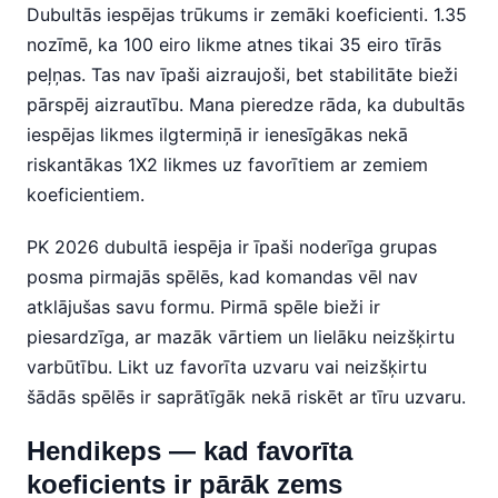
Dubultās iespējas trūkums ir zemāki koeficienti. 1.35
nozīmē, ka 100 eiro likme atnes tikai 35 eiro tīrās
peļņas. Tas nav īpaši aizraujoši, bet stabilitāte bieži
pārspēj aizrautību. Mana pieredze rāda, ka dubultās
iespējas likmes ilgtermiņā ir ienesīgākas nekā
riskantākas 1X2 likmes uz favorītiem ar zemiem
koeficientiem.
PK 2026 dubultā iespēja ir īpaši noderīga grupas
posma pirmajās spēlēs, kad komandas vēl nav
atklājušas savu formu. Pirmā spēle bieži ir
piesardzīga, ar mazāk vārtiem un lielāku neizšķirtu
varbūtību. Likt uz favorīta uzvaru vai neizšķirtu
šādās spēlēs ir saprātīgāk nekā riskēt ar tīru uzvaru.
Hendikeps — kad favorīta
koeficients ir pārāk zems