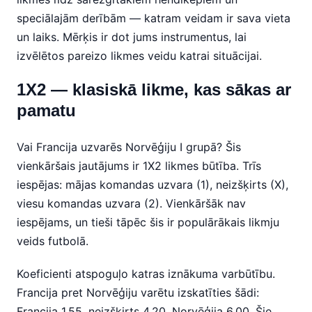
speciālajām derībām — katram veidam ir sava vieta
un laiks. Mērķis ir dot jums instrumentus, lai
izvēlētos pareizo likmes veidu katrai situācijai.
1X2 — klasiskā likme, kas sākas ar
pamatu
Vai Francija uzvarēs Norvēģiju I grupā? Šis
vienkāršais jautājums ir 1X2 likmes būtība. Trīs
iespējas: mājas komandas uzvara (1), neizšķirts (X),
viesu komandas uzvara (2). Vienkāršāk nav
iespējams, un tieši tāpēc šis ir populārākais likmju
veids futbolā.
Koeficienti atspoguļo katras iznākuma varbūtību.
Francija pret Norvēģiju varētu izskatīties šādi:
Francija 1.55, neizšķirts 4.20, Norvēģija 6.00. Šie