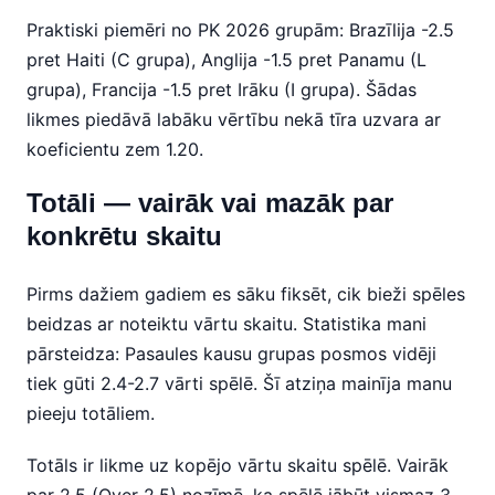
Praktiski piemēri no PK 2026 grupām: Brazīlija -2.5
pret Haiti (C grupa), Anglija -1.5 pret Panamu (L
grupa), Francija -1.5 pret Irāku (I grupa). Šādas
likmes piedāvā labāku vērtību nekā tīra uzvara ar
koeficientu zem 1.20.
Totāli — vairāk vai mazāk par
konkrētu skaitu
Pirms dažiem gadiem es sāku fiksēt, cik bieži spēles
beidzas ar noteiktu vārtu skaitu. Statistika mani
pārsteidza: Pasaules kausu grupas posmos vidēji
tiek gūti 2.4-2.7 vārti spēlē. Šī atziņa mainīja manu
pieeju totāliem.
Totāls ir likme uz kopējo vārtu skaitu spēlē. Vairāk