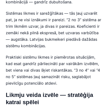
kombinācijā — gandrīz dubultošana.
Sistēmas likmes ir sarežģītākas — tās ļauj uzvarēt
pat, ja ne visi iznākumi ir pareizi. “2 no 3” sistēma ar
trim likmēm uzvar, ja divas ir pareizas. Koeficienti ir
zemāki nekā pilnā ekspresā, bet uzvaras varbūtība
— augstāka. Latvijas bukmeikeri piedāvā dažādas
sistēmu kombinācijas.
Praktiski sistēmu likmes ir piemērotas situācijām,
kad esat gandrīz pārliecināti par vairākām izvēlēm,
bet viena vai divas šķiet riskantākas. “3 no 4” vai “4
no 5” sistēmas ļauj samazināt risku, saglabājot
pievilcīgu potenciālo atdevi.
Likmju veida izvēle — stratēģija
katrai spēlei