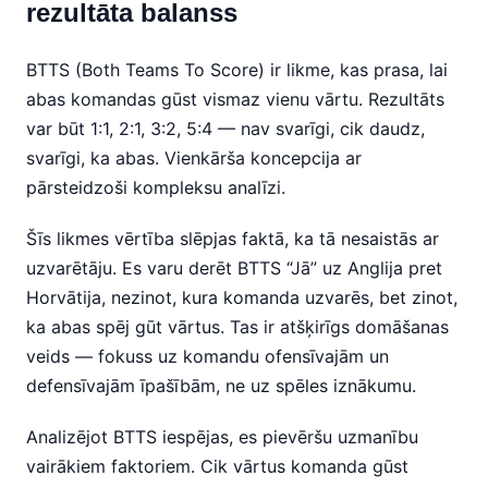
rezultāta balanss
BTTS (Both Teams To Score) ir likme, kas prasa, lai
abas komandas gūst vismaz vienu vārtu. Rezultāts
var būt 1:1, 2:1, 3:2, 5:4 — nav svarīgi, cik daudz,
svarīgi, ka abas. Vienkārša koncepcija ar
pārsteidzoši kompleksu analīzi.
Šīs likmes vērtība slēpjas faktā, ka tā nesaistās ar
uzvarētāju. Es varu derēt BTTS “Jā” uz Anglija pret
Horvātija, nezinot, kura komanda uzvarēs, bet zinot,
ka abas spēj gūt vārtus. Tas ir atšķirīgs domāšanas
veids — fokuss uz komandu ofensīvajām un
defensīvajām īpašībām, ne uz spēles iznākumu.
Analizējot BTTS iespējas, es pievēršu uzmanību
vairākiem faktoriem. Cik vārtus komanda gūst