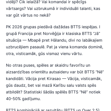
vidēji? Cik ielaižā? Vai komandai ir spēcīgs
vārtsargs? Vai uzbrukumā ir individuāli talanti, kas
var gūt vārtus no nekā?
PK 2026 grupas piedāvā dažādas BTTS iespējas. I
grupā Francija pret Norvēģija ir klasiska BTTS “Jā”
situācija — Mbapē pret Hālandu, divi no labākajiem
uzbrucējiem pasaulē. Pat ja viena komanda dominē,
otra, visticamāk, gūs vismaz vienu vārtu.
No otras puses, spēles ar skaidru favorītu un
aizsardzības orientētu autsaideru var būt BTTS “Nē”
kandidāti. Vācija pret Kirasao — Vācija, visticamāk,
gūs daudz, bet vai mazā Karību salu valsts spēs
atbildēt? Statistiski šādās spēlēs BTTS “Nē” notiek
40-50% gadījumu.
BTTS kombinācijā ar rezultātu (BTTS un Over 2.5)