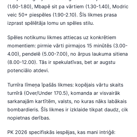
(1.60-1.80), Mbapē sit pa vārtiem (1.30-1.40), Modric
veic 50+ piespēles (1.90-2.10). Šīs likmes prasa
izprast spēlētāja lomu un spēles stilu.
Spēles notikumu likmes attiecas uz konkrētiem
momentiem: pirmie vārti pirmajos 15 minūtēs (3.00-
4.00), pendelē (5.00-7.00), no ārpus laukuma sitiena
(8.00-12.00). Tās ir spekulatīvas, bet ar augstu
potenciālo atdevi.
Turnīra līmeņa īpašās likmes: kopējais vārtu skaits
turnīrā (Over/Under 170.5), komanda ar visvairāk
sarkanajām kartītēm, valsts, no kuras nāks labākais
bombardieris. Šīs likmes ir izklaide tikpat daudz, cik
nopietnas derības.
PK 2026 specifiskās iespējas, kas mani intriģē: