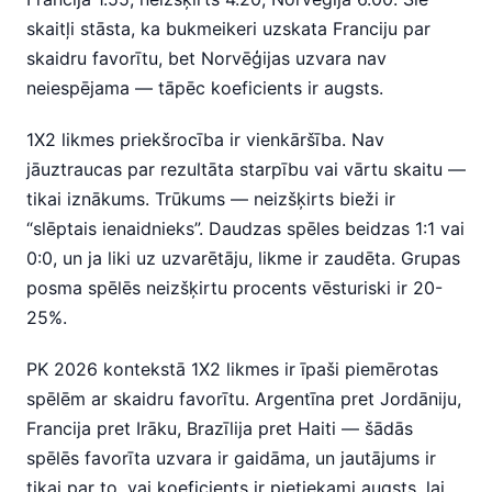
skaitļi stāsta, ka bukmeikeri uzskata Franciju par
skaidru favorītu, bet Norvēģijas uzvara nav
neiespējama — tāpēc koeficients ir augsts.
1X2 likmes priekšrocība ir vienkāršība. Nav
jāuztraucas par rezultāta starpību vai vārtu skaitu —
tikai iznākums. Trūkums — neizšķirts bieži ir
“slēptais ienaidnieks”. Daudzas spēles beidzas 1:1 vai
0:0, un ja liki uz uzvarētāju, likme ir zaudēta. Grupas
posma spēlēs neizšķirtu procents vēsturiski ir 20-
25%.
PK 2026 kontekstā 1X2 likmes ir īpaši piemērotas
spēlēm ar skaidru favorītu. Argentīna pret Jordāniju,
Francija pret Irāku, Brazīlija pret Haiti — šādās
spēlēs favorīta uzvara ir gaidāma, un jautājums ir
tikai par to, vai koeficients ir pietiekami augsts, lai