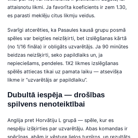
attaisnotu likmi. Ja favorīta koeficients ir zem 1.30,
es parasti meklēju citus likmju veidus.
Svarīgi atcerēties, ka Pasaules kausā grupu posmā
spēles var beigties neizšķirti, bet izslēgšanas kārtā
(no 1/16 fināla) ir obligāts uzvarētājs. Ja 90 minūtes
beidzas neizšķirti, seko papildlaiks un, ja
nepieciešams, pendeles. 1X2 likmes izslēgšanas
spēlēs attiecas tikai uz pamata laiku — atsevišķa
likme ir “uzvarētājs ar papildlaiku”.
Dubultā iespēja — drošības
spilvens nenoteiktībai
Anglija pret Horvātiju L grupā — spēle, kur es
nespēju izšķirties par uzvarētāju. Abas komandas ir
spēcīgas, abām ir vēsture lielos turnīros, un rezultāts