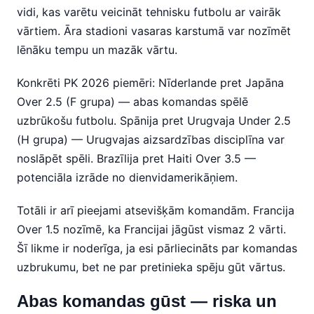
vidi, kas varētu veicināt tehnisku futbolu ar vairāk
vārtiem. Āra stadioni vasaras karstumā var nozīmēt
lēnāku tempu un mazāk vārtu.
Konkrēti PK 2026 piemēri: Nīderlande pret Japāna
Over 2.5 (F grupa) — abas komandas spēlē
uzbrūkošu futbolu. Spānija pret Urugvaja Under 2.5
(H grupa) — Urugvajas aizsardzības disciplīna var
noslāpēt spēli. Brazīlija pret Haiti Over 3.5 —
potenciāla izrāde no dienvidamerikāņiem.
Totāli ir arī pieejami atsevišķām komandām. Francija
Over 1.5 nozīmē, ka Francijai jāgūst vismaz 2 vārti.
Šī likme ir noderīga, ja esi pārliecināts par komandas
uzbrukumu, bet ne par pretinieka spēju gūt vārtus.
Abas komandas gūst — riska un