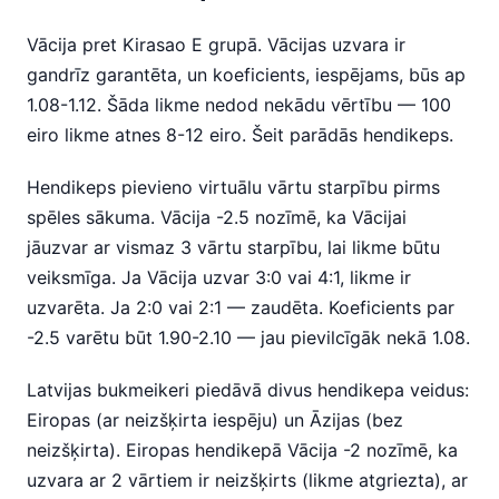
Vācija pret Kirasao E grupā. Vācijas uzvara ir
gandrīz garantēta, un koeficients, iespējams, būs ap
1.08-1.12. Šāda likme nedod nekādu vērtību — 100
eiro likme atnes 8-12 eiro. Šeit parādās hendikeps.
Hendikeps pievieno virtuālu vārtu starpību pirms
spēles sākuma. Vācija -2.5 nozīmē, ka Vācijai
jāuzvar ar vismaz 3 vārtu starpību, lai likme būtu
veiksmīga. Ja Vācija uzvar 3:0 vai 4:1, likme ir
uzvarēta. Ja 2:0 vai 2:1 — zaudēta. Koeficients par
-2.5 varētu būt 1.90-2.10 — jau pievilcīgāk nekā 1.08.
Latvijas bukmeikeri piedāvā divus hendikepa veidus:
Eiropas (ar neizšķirta iespēju) un Āzijas (bez
neizšķirta). Eiropas hendikepā Vācija -2 nozīmē, ka
uzvara ar 2 vārtiem ir neizšķirts (likme atgriezta), ar