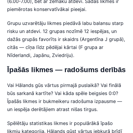
(6.00-7.00), bet ar zemāku atdevi. Šādas likmes ir
piemērotas konservatīvākai pieejai.
Grupu uzvarētāju likmes piedāvā labu balansu starp
risku un atdevi. 12 grupas nozīmē 12 iespējas, un
dažās grupās favorīts ir skaidrs (Argentīna J grupā),
citās — cīņa līdz pēdējai kārtai (F grupa ar
Nīderlandi, Japānu, Zviedriju).
Īpašās likmes — radošums derībās
Vai Hālands gūs vārtus pirmajā puslaikā? Vai finālā
būs sarkanā kartīte? Vai kāda spēle beigsies 0:0?
Īpašās likmes ir bukmeikeru radošuma izpausme —
un iespēja derētājiem atrast nišas tirgus.
Spēlētāju statistikas likmes ir populārākā īpašo
likmju kategorija. Hālands gūst vārtus jebkurā brīdī