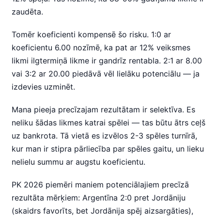
zaudēta.
Tomēr koeficienti kompensē šo risku. 1:0 ar
koeficientu 6.00 nozīmē, ka pat ar 12% veiksmes
likmi ilgtermiņā likme ir gandrīz rentabla. 2:1 ar 8.00
vai 3:2 ar 20.00 piedāvā vēl lielāku potenciālu — ja
izdevies uzminēt.
Mana pieeja precīzajam rezultātam ir selektīva. Es
neliku šādas likmes katrai spēlei — tas būtu ātrs ceļš
uz bankrota. Tā vietā es izvēlos 2-3 spēles turnīrā,
kur man ir stipra pārliecība par spēles gaitu, un lieku
nelielu summu ar augstu koeficientu.
PK 2026 piemēri maniem potenciālajiem precīzā
rezultāta mērķiem: Argentīna 2:0 pret Jordāniju
(skaidrs favorīts, bet Jordānija spēj aizsargāties),