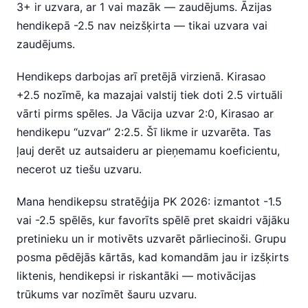
3+ ir uzvara, ar 1 vai mazāk — zaudējums. Āzijas
hendikepā -2.5 nav neizšķirta — tikai uzvara vai
zaudējums.
Hendikeps darbojas arī pretējā virzienā. Kirasao
+2.5 nozīmē, ka mazajai valstij tiek doti 2.5 virtuāli
vārti pirms spēles. Ja Vācija uzvar 2:0, Kirasao ar
hendikepu “uzvar” 2:2.5. Šī likme ir uzvarēta. Tas
ļauj derēt uz autsaideru ar pieņemamu koeficientu,
necerot uz tiešu uzvaru.
Mana hendikepsu stratēģija PK 2026: izmantot -1.5
vai -2.5 spēlēs, kur favorīts spēlē pret skaidri vājāku
pretinieku un ir motivēts uzvarēt pārliecinoši. Grupu
posma pēdējās kārtās, kad komandām jau ir izšķirts
liktenis, hendikepsi ir riskantāki — motivācijas
trūkums var nozīmēt šauru uzvaru.