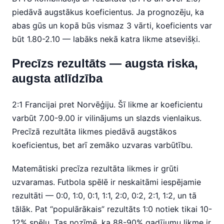
piedāvā augstākus koeficientus. Ja prognozēju, ka
abas gūs un kopā būs vismaz 3 vārti, koeficients var
būt 1.80-2.10 — labāks nekā katra likme atsevišķi.
Precīzs rezultāts — augsta riska,
augsta atlīdzība
2:1 Francijai pret Norvēģiju. Šī likme ar koeficientu
varbūt 7.00-9.00 ir vilinājums un slazds vienlaikus.
Precīzā rezultāta likmes piedāvā augstākos
koeficientus, bet arī zemāko uzvaras varbūtību.
Matemātiski precīza rezultāta likmes ir grūti
uzvaramas. Futbola spēlē ir neskaitāmi iespējamie
rezultāti — 0:0, 1:0, 0:1, 1:1, 2:0, 0:2, 2:1, 1:2, un tā
tālāk. Pat “populārākais” rezultāts 1:0 notiek tikai 10-
12% spēļu. Tas nozīmē, ka 88-90% gadījumu likme ir