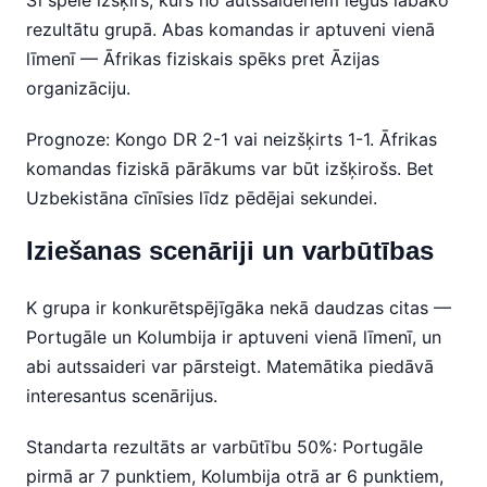
Šī spēle izšķirs, kurš no autssaideriem iegūs labāko
rezultātu grupā. Abas komandas ir aptuveni vienā
līmenī — Āfrikas fiziskais spēks pret Āzijas
organizāciju.
Prognoze: Kongo DR 2-1 vai neizšķirts 1-1. Āfrikas
komandas fiziskā pārākums var būt izšķirošs. Bet
Uzbekistāna cīnīsies līdz pēdējai sekundei.
Iziešanas scenāriji un varbūtības
K grupa ir konkurētspējīgāka nekā daudzas citas —
Portugāle un Kolumbija ir aptuveni vienā līmenī, un
abi autssaideri var pārsteigt. Matemātika piedāvā
interesantus scenārijus.
Standarta rezultāts ar varbūtību 50%: Portugāle
pirmā ar 7 punktiem, Kolumbija otrā ar 6 punktiem,