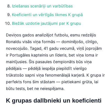
Iziešanas scenāriji un varbūtības
Koeficienti un vērtīgās likmes K grupā
Biežāk uzdotie jautājumi par K grupu
Deviņos gados analizējot futbolu, esmu redzējis
Ronaldu visās viņa formās — dominējošo, cīnīgo,
novecojušo. Tagad, 41 gadu vecumā, viņš joprojām
ir Portugāles kapteinis un līderis, bet viņa loma ir
mainījusies. Šis pasaules čempionāts būs viņa
pēdējais — pēdējā iespēja piepildīt vienīgo
trūkstošo sapni viņa fenomenālajā karjerā. K grupa ir
perfekts fons šim stāstam — pietiekami grūta, lai
būtu tests, bet ne neiespējama.
K grupas dalībnieki un koeficienti