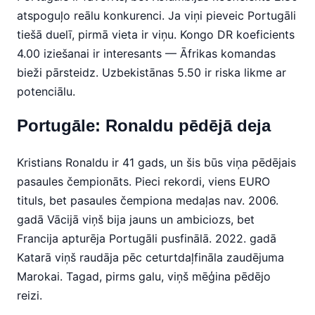
atspoguļo reālu konkurenci. Ja viņi pieveic Portugāli
tiešā duelī, pirmā vieta ir viņu. Kongo DR koeficients
4.00 iziešanai ir interesants — Āfrikas komandas
bieži pārsteidz. Uzbekistānas 5.50 ir riska likme ar
potenciālu.
Portugāle: Ronaldu pēdējā deja
Kristians Ronaldu ir 41 gads, un šis būs viņa pēdējais
pasaules čempionāts. Pieci rekordi, viens EURO
tituls, bet pasaules čempiona medaļas nav. 2006.
gadā Vācijā viņš bija jauns un ambiciozs, bet
Francija apturēja Portugāli pusfinālā. 2022. gadā
Katarā viņš raudāja pēc ceturtdaļfināla zaudējuma
Marokai. Tagad, pirms galu, viņš mēģina pēdējo
reizi.