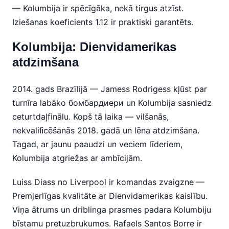
— Kolumbija ir spēcīgāka, nekā tirgus atzīst.
Iziešanas koeficients 1.12 ir praktiski garantēts.
Kolumbija: Dienvidamerikas
atdzimšana
2014. gads Brazīlijā — Jamess Rodrigess kļūst par
turnīra labāko бомбардиери un Kolumbija sasniedz
ceturtdaļfinālu. Kopš tā laika — vilšanās,
nekvaliﬁcēšanās 2018. gadā un lēna atdzimšana.
Tagad, ar jaunu paaudzi un veciem līderiem,
Kolumbija atgriežas ar ambīcijām.
Luiss Diass no Liverpool ir komandas zvaigzne —
Premjerlīgas kvalitāte ar Dienvidamerikas kaislību.
Viņa ātrums un driblinga prasmes padara Kolumbiju
bīstamu pretuzbrukumos. Rafaels Santos Borre ir