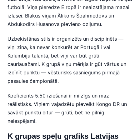
futbolā. Viņa pieredze Eiropā ir neaizstājama mazai
izlasei. Blakus viņam Ālikons Šoahmedovs un
Abdukodirs Husanovs pievieno dziļumu.
Uzbekistānas stils ir organizēts un disciplinēts —
viņi zina, ka nevar konkurēt ar Portugāli vai
Kolumbiju talantā, bet viņi var būt grūti
caurlauažami. K grupā viņu mērķis ir gūt vārtus un
izcīnīt punktu — vēsturisks sasniegums pirmajā
pasaules čempionātā.
Koeficients 5.50 iziešanai ir milzīgs un maz
reālistisks. Viņiem vajadzētu pieveikt Kongo DR un
savākt punktu citur — grūti, bet ne pilnīgi
neiespējami.
K grupas spēļu grafiks Latvijas