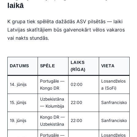
laikā
K grupa tiek spēlēta dažādās ASV pilsētās — laiki
Latvijas skatītājiem būs galvenokārt vēlos vakaros
vai nakts stundās.
LAIKS
DATUMS
SPĒLE
VIETA
(RĪGA)
Portugāle —
Losandželos
14. jūnijs
02:00
Kongo DR
a (SoFi)
Uzbekistāna
15. jūnijs
22:00
Sanfrancisko
— Kolumbija
Kongo DR —
19. jūnijs
22:00
Sanfrancisko
Uzbekistāna
Portugāle —
Losandželos