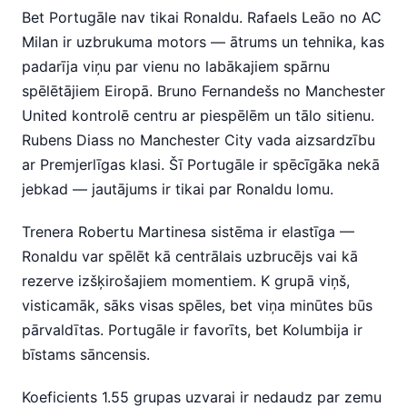
Bet Portugāle nav tikai Ronaldu. Rafaels Leāo no AC
Milan ir uzbrukuma motors — ātrums un tehnika, kas
padarīja viņu par vienu no labākajiem spārnu
spēlētājiem Eiropā. Bruno Fernandešs no Manchester
United kontrolē centru ar piespēlēm un tālo sitienu.
Rubens Diass no Manchester City vada aizsardzību
ar Premjerlīgas klasi. Šī Portugāle ir spēcīgāka nekā
jebkad — jautājums ir tikai par Ronaldu lomu.
Trenera Robertu Martinesa sistēma ir elastīga —
Ronaldu var spēlēt kā centrālais uzbrucējs vai kā
rezerve izšķirošajiem momentiem. K grupā viņš,
visticamāk, sāks visas spēles, bet viņa minūtes būs
pārvaldītas. Portugāle ir favorīts, bet Kolumbija ir
bīstams sāncensis.
Koeficients 1.55 grupas uzvarai ir nedaudz par zemu