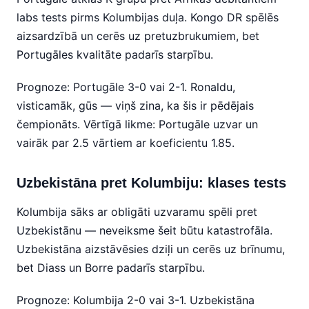
labs tests pirms Kolumbijas duļa. Kongo DR spēlēs
aizsardzībā un cerēs uz pretuzbrukumiem, bet
Portugāles kvalitāte padarīs starpību.
Prognoze: Portugāle 3-0 vai 2-1. Ronaldu,
visticamāk, gūs — viņš zina, ka šis ir pēdējais
čempionāts. Vērtīgā likme: Portugāle uzvar un
vairāk par 2.5 vārtiem ar koeficientu 1.85.
Uzbekistāna pret Kolumbiju: klases tests
Kolumbija sāks ar obligāti uzvaramu spēli pret
Uzbekistānu — neveiksme šeit būtu katastrofāla.
Uzbekistāna aizstāvēsies dziļi un cerēs uz brīnumu,
bet Diass un Borre padarīs starpību.
Prognoze: Kolumbija 2-0 vai 3-1. Uzbekistāna