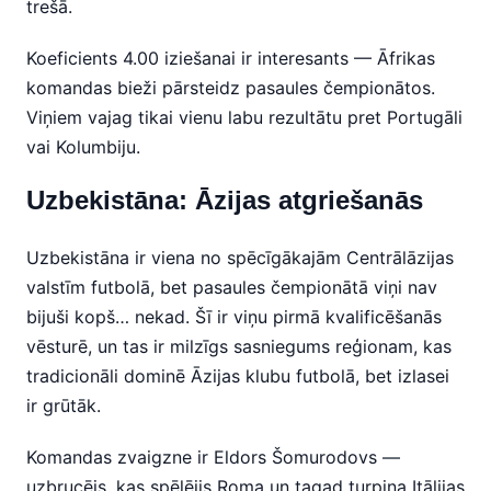
trešā.
Koeficients 4.00 iziešanai ir interesants — Āfrikas
komandas bieži pārsteidz pasaules čempionātos.
Viņiem vajag tikai vienu labu rezultātu pret Portugāli
vai Kolumbiju.
Uzbekistāna: Āzijas atgriešanās
Uzbekistāna ir viena no spēcīgākajām Centrālāzijas
valstīm futbolā, bet pasaules čempionātā viņi nav
bijuši kopš… nekad. Šī ir viņu pirmā kvalificēšanās
vēsturē, un tas ir milzīgs sasniegums reģionam, kas
tradicionāli dominē Āzijas klubu futbolā, bet izlasei
ir grūtāk.
Komandas zvaigzne ir Eldors Šomurodovs —
uzbrucējs, kas spēlējis Roma un tagad turpina Itālijas