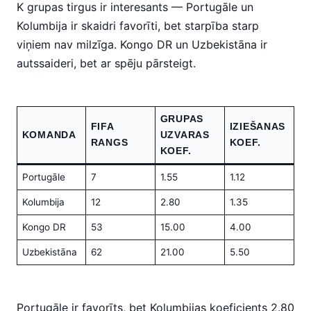
K grupas tirgus ir interesants — Portugāle un
Kolumbija ir skaidri favorīti, bet starpība starp
viņiem nav milzīga. Kongo DR un Uzbekistāna ir
autssaideri, bet ar spēju pārsteigt.
GRUPAS
FIFA
IZIEŠANAS
KOMANDA
UZVARAS
RANGS
KOEF.
KOEF.
Portugāle
7
1.55
1.12
Kolumbija
12
2.80
1.35
Kongo DR
53
15.00
4.00
Uzbekistāna
62
21.00
5.50
Portugāle ir favorīts, bet Kolumbijas koeficients 2.80