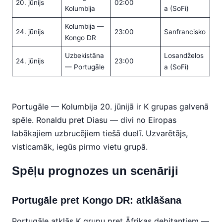
20. jūnijs
02:00
Kolumbija
a (SoFi)
Kolumbija —
24. jūnijs
23:00
Sanfrancisko
Kongo DR
Uzbekistāna
Losandželos
24. jūnijs
23:00
— Portugāle
a (SoFi)
Portugāle — Kolumbija 20. jūnijā ir K grupas galvenā
spēle. Ronaldu pret Diasu — divi no Eiropas
labākajiem uzbrucējiem tiešā duelī. Uzvarētājs,
visticamāk, iegūs pirmo vietu grupā.
Spēļu prognozes un scenāriji
Portugāle pret Kongo DR: atklāšana
Portugāle atklās K grupu pret Āfrikas debitantiem —