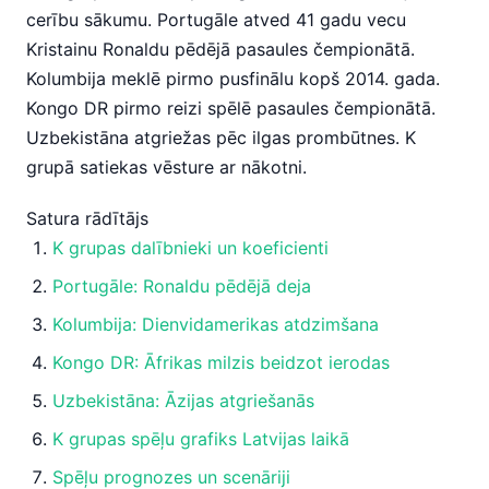
cerību sākumu. Portugāle atved 41 gadu vecu
Kristainu Ronaldu pēdējā pasaules čempionātā.
Kolumbija meklē pirmo pusfinālu kopš 2014. gada.
Kongo DR pirmo reizi spēlē pasaules čempionātā.
Uzbekistāna atgriežas pēc ilgas prombūtnes. K
grupā satiekas vēsture ar nākotni.
Satura rādītājs
K grupas dalībnieki un koeficienti
Portugāle: Ronaldu pēdējā deja
Kolumbija: Dienvidamerikas atdzimšana
Kongo DR: Āfrikas milzis beidzot ierodas
Uzbekistāna: Āzijas atgriešanās
K grupas spēļu grafiks Latvijas laikā
Spēļu prognozes un scenāriji