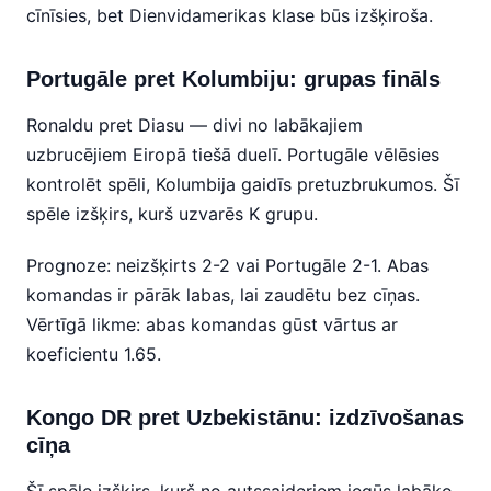
cīnīsies, bet Dienvidamerikas klase būs izšķiroša.
Portugāle pret Kolumbiju: grupas fināls
Ronaldu pret Diasu — divi no labākajiem
uzbrucējiem Eiropā tiešā duelī. Portugāle vēlēsies
kontrolēt spēli, Kolumbija gaidīs pretuzbrukumos. Šī
spēle izšķirs, kurš uzvarēs K grupu.
Prognoze: neizšķirts 2-2 vai Portugāle 2-1. Abas
komandas ir pārāk labas, lai zaudētu bez cīņas.
Vērtīgā likme: abas komandas gūst vārtus ar
koeficientu 1.65.
Kongo DR pret Uzbekistānu: izdzīvošanas
cīņa