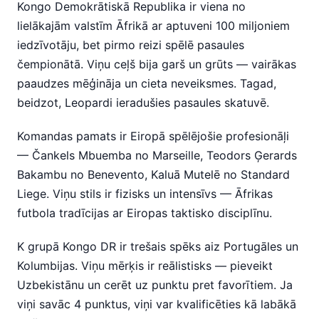
Kongo Demokrātiskā Republika ir viena no
lielākajām valstīm Āfrikā ar aptuveni 100 miljoniem
iedzīvotāju, bet pirmo reizi spēlē pasaules
čempionātā. Viņu ceļš bija garš un grūts — vairākas
paaudzes mēģināja un cieta neveiksmes. Tagad,
beidzot, Leopardi ieradušies pasaules skatuvē.
Komandas pamats ir Eiropā spēlējošie profesionāļi
— Čankels Mbuemba no Marseille, Teodors Ģerards
Bakambu no Benevento, Kaluā Mutelē no Standard
Liege. Viņu stils ir fizisks un intensīvs — Āfrikas
futbola tradīcijas ar Eiropas taktisko disciplīnu.
K grupā Kongo DR ir trešais spēks aiz Portugāles un
Kolumbijas. Viņu mērķis ir reālistisks — pieveikt
Uzbekistānu un cerēt uz punktu pret favorītiem. Ja
viņi savāc 4 punktus, viņi var kvalificēties kā labākā