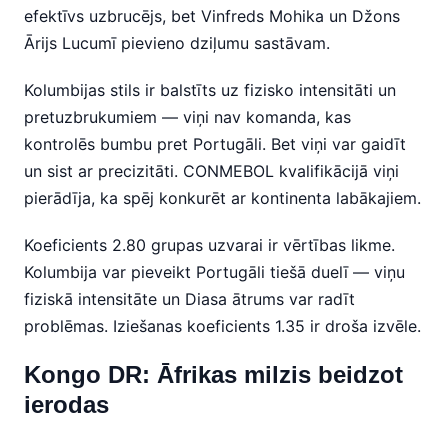
efektīvs uzbrucējs, bet Vinfreds Mohika un Džons
Ārijs Lucumī pievieno dziļumu sastāvam.
Kolumbijas stils ir balstīts uz fizisko intensitāti un
pretuzbrukumiem — viņi nav komanda, kas
kontrolēs bumbu pret Portugāli. Bet viņi var gaidīt
un sist ar precizitāti. CONMEBOL kvalifikācijā viņi
pierādīja, ka spēj konkurēt ar kontinenta labākajiem.
Koeficients 2.80 grupas uzvarai ir vērtības likme.
Kolumbija var pieveikt Portugāli tiešā duelī — viņu
fiziskā intensitāte un Diasa ātrums var radīt
problēmas. Iziešanas koeficients 1.35 ir droša izvēle.
Kongo DR: Āfrikas milzis beidzot
ierodas