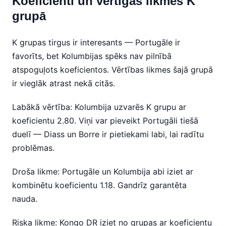
Koeficienti un vērtīgās likmes K
grupā
K grupas tirgus ir interesants — Portugāle ir
favorīts, bet Kolumbijas spēks nav pilnībā
atspoguļots koeficientos. Vērtības likmes šajā grupā
ir vieglāk atrast nekā citās.
Labākā vērtība: Kolumbija uzvarēs K grupu ar
koeficientu 2.80. Viņi var pieveikt Portugāli tiešā
duelī — Diass un Borre ir pietiekami labi, lai radītu
problēmas.
Droša likme: Portugāle un Kolumbija abi iziet ar
kombinētu koeficientu 1.18. Gandrīz garantēta
nauda.
Riska likme: Kongo DR iziet no grupas ar koeficientu