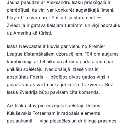
Jauna paaudze ar Aleksandru Isaku priekšgalā ir
pierādījusi, ka viņi var konkurēt augstākajā līmenī.
Play-off uzvara pret Poliju bija statement —
Zviedrija ir gatava lielajam turnīram, un viņi nebrauks
uz Ameriku kā tūristi.
Isaks Newcastle ir kļuvis par vienu no Premier
League bīstamākajiem uzbrucējiem. 194 cm augums
kombinācijā ar tehniku un ātrumu padara viņu par
unikālu spēlētāju. Nacionālajā izlasē viņš ir
absolūtais līderis — pēdējos divos gados viņš ir
guvuši vairāk vārtu nekā jebkurš cits zviedrs. Bez
Isaka Zviedrija būtu pavisam cita komanda.
Aiz Isaka stāv pieredzējuši spēlētāji. Dejans
Kuluševskis Tottenham ir radošais elements
puslaukumā — viņa piespēles un driblinga prasmes