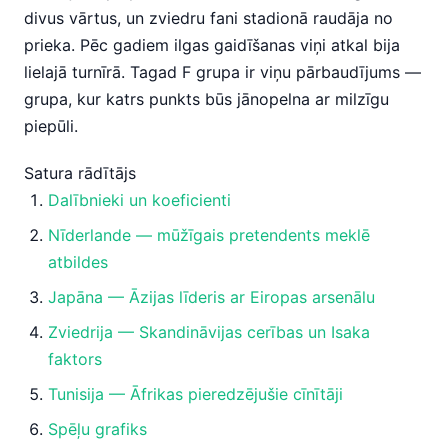
divus vārtus, un zviedru fani stadionā raudāja no
prieka. Pēc gadiem ilgas gaidīšanas viņi atkal bija
lielajā turnīrā. Tagad F grupa ir viņu pārbaudījums —
grupa, kur katrs punkts būs jānopelna ar milzīgu
piepūli.
Satura rādītājs
Dalībnieki un koeficienti
Nīderlande — mūžīgais pretendents meklē
atbildes
Japāna — Āzijas līderis ar Eiropas arsenālu
Zviedrija — Skandināvijas cerības un Isaka
faktors
Tunisija — Āfrikas pieredzējušie cīnītāji
Spēļu grafiks