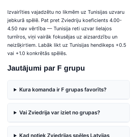
Izvairīties vajadzētu no likmēm uz Tunisijas uzvaru
jebkurā spēlē. Pat pret Zviedriju koeficients 4.00-
4.50 nav vērtība — Tunisija reti uzvar lielajos
turnīros, viņi vairāk fokusējas uz aizsardzību un
neizšķirtiem. Labāk likt uz Tunisijas hendikeps +0.5
vai +1.0 konkrētās spēlēs.
Jautājumi par F grupu
Kura komanda ir F grupas favorīts?
Vai Zviedrija var iziet no grupas?
Kad notiek Zviedrijas spēles Latvijas