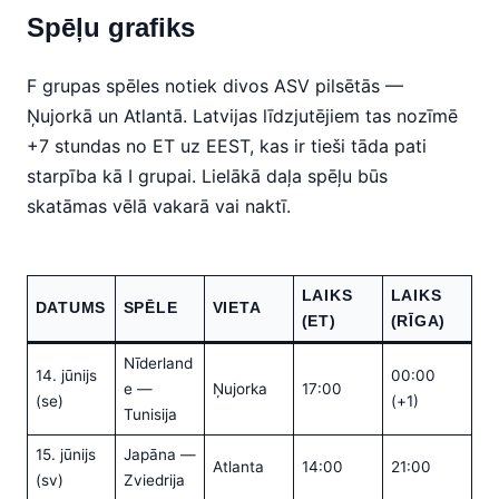
Spēļu grafiks
F grupas spēles notiek divos ASV pilsētās —
Ņujorkā un Atlantā. Latvijas līdzjutējiem tas nozīmē
+7 stundas no ET uz EEST, kas ir tieši tāda pati
starpība kā I grupai. Lielākā daļa spēļu būs
skatāmas vēlā vakarā vai naktī.
LAIKS
LAIKS
DATUMS
SPĒLE
VIETA
(ET)
(RĪGA)
Nīderland
14. jūnijs
00:00
e —
Ņujorka
17:00
(se)
(+1)
Tunisija
15. jūnijs
Japāna —
Atlanta
14:00
21:00
(sv)
Zviedrija