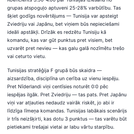
grupas atspoguļo aptuveni 25-28% varbūtību. Tas
šķiet godīgs novērtējums — Tunisija var apsteigt
Zviedriju vai Japānu, bet viņiem būs nepieciešami
ideāli apstākļi. Drīzāk es redzētu Tunisiju kā
komandu, kas var gūt punktus pret visiem, bet
uzvarēt pret nevieu — kas galu galā nozīmētu trešo
vai ceturto vietu.
Tunisijas stratēģija F grupā būs skaidra —
aizsardzība, disciplīna un cerība uz vienu iespēju.
Pret Nīderlandi viņi centīsies noturēt 0:0 pēc
iespējas ilgāk. Pret Zviedriju — tas pats. Pret Japānu
viņi var atļauties nedaudz vairāk riskēt, jo abi ir
līdzīga līmeņa komandas. Tunisijas labākais scenārijs
ir trīs neizšķirti, kas dotu 3 punktus — tas varētu būt
pietiekami trešajai vietai ar labu vārtu starpību.