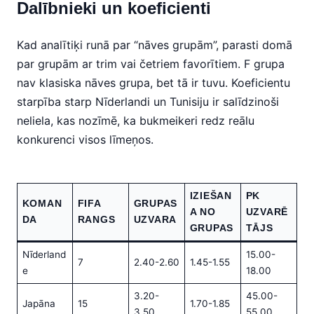
Dalībnieki un koeficienti
Kad analītiķi runā par “nāves grupām”, parasti domā
par grupām ar trim vai četriem favorītiem. F grupa
nav klasiska nāves grupa, bet tā ir tuvu. Koeficientu
starpība starp Nīderlandi un Tunisiju ir salīdzinoši
neliela, kas nozīmē, ka bukmeikeri redz reālu
konkurenci visos līmeņos.
IZIEŠAN
PK
KOMAN
FIFA
GRUPAS
A NO
UZVARĒ
DA
RANGS
UZVARA
GRUPAS
TĀJS
Nīderland
15.00-
7
2.40-2.60
1.45-1.55
e
18.00
3.20-
45.00-
Japāna
15
1.70-1.85
3.50
55.00