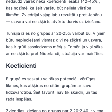
nedaudz vairāk nekā koeficienti iesaka (42-45%),
kas nozīmē, ka šeit varētu būt neliela vērtība
likmēm. Zviedrijai vajag labu rezultātu pret Japānu
— uzvara vai neizšķirts atvērtu durvis uz iziešanu.
Tunisija izies no grupas ar 20-25% varbūtību. Viņiem
būtu nepieciešami vismaz divi neizšķirti un uzvara,
kas ir grūti sasniedzams mērķis. Tomēr, ja viņi sāks
ar neizšķirtu pret Nīderlandi, situācija var mainīties.
Koeficienti
F grupā es saskatu vairākas potenciāli vērtīgas
likmes, kas atšķiras no citām grupām ar savu
līdzsvarotību. Šeit favorīti nav tik skaidri, un tas
rada iespējas.
Zviedrijas iziešana no grupas par 2.20-2.40 ir viena