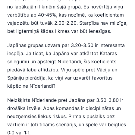
no labākajām likmēm šajā grupā. Es novērtēju viņu
varbūtību ap 40-45%, kas nozīmē, ka koeficientam
vajadzētu būt tuvāk 2.00-2.20. Starpība nav milzīga,
bet ilgtermiņā šādas likmes var būt ienesīgas.
Japānas grupas uzvara par 3.20-3.50 ir interesanta
iespēja. Ja ticat, ka Japāna var atkārtot Kataras
sniegumu un apsteigt Nīderlandi, šis koeficients
piedāvā labu atlīdzību. Viņu spēle pret Vāciju un
Spāniju pierādīja, ka viņi var uzvarēt favorītus —
kāpēc ne Nīderlandi?
Neizšķirts Nīderlande pret Japāna par 3.50-3.80 ir
drošāka izvēle. Abas komandas ir disciplinātas un
neuzņemsies liekus riskus. Pirmais puslaiks bez
vārtiem ir ļoti ticams scenārijs, un spēle var beigties
0:0 vai 1:1.