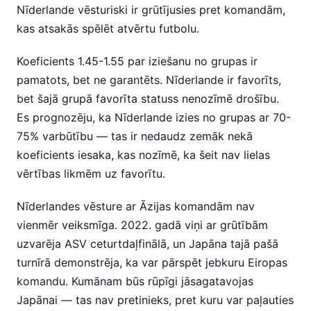
Nīderlande vēsturiski ir grūtījusies pret komandām,
kas atsakās spēlēt atvērtu futbolu.
Koeficients 1.45-1.55 par iziešanu no grupas ir
pamatots, bet ne garantēts. Nīderlande ir favorīts,
bet šajā grupā favorīta statuss nenozīmē drošību.
Es prognozēju, ka Nīderlande izies no grupas ar 70-
75% varbūtību — tas ir nedaudz zemāk nekā
koeficients iesaka, kas nozīmē, ka šeit nav lielas
vērtības likmēm uz favorītu.
Nīderlandes vēsture ar Āzijas komandām nav
vienmēr veiksmīga. 2022. gadā viņi ar grūtībām
uzvarēja ASV ceturtdaļfinālā, un Japāna tajā pašā
turnīrā demonstrēja, ka var pārspēt jebkuru Eiropas
komandu. Kumānam būs rūpīgi jāsagatavojas
Japānai — tas nav pretinieks, pret kuru var paļauties