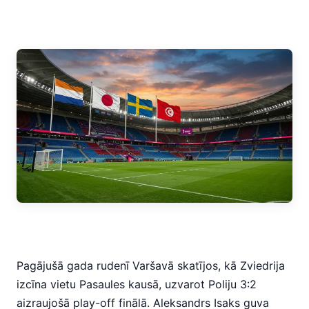
Pagājušā gada rudenī Varšavā skatījos, kā Zviedrija
izcīna vietu Pasaules kausā, uzvarot Poliju 3:2
aizraujošā play-off finālā. Aleksandrs Isaks guva