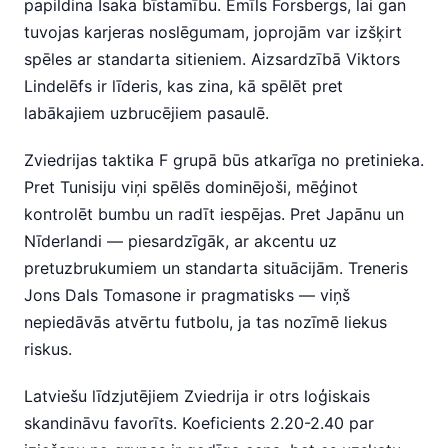
papildina Isaka bīstamību. Emīls Forsbergs, lai gan
tuvojas karjeras noslēgumam, joprojām var izšķirt
spēles ar standarta sitieniem. Aizsardzībā Viktors
Lindelēfs ir līderis, kas zina, kā spēlēt pret
labākajiem uzbrucējiem pasaulē.
Zviedrijas taktika F grupā būs atkarīga no pretinieka.
Pret Tunisiju viņi spēlēs dominējoši, mēģinot
kontrolēt bumbu un radīt iespējas. Pret Japānu un
Nīderlandi — piesardzīgāk, ar akcentu uz
pretuzbrukumiem un standarta situācijām. Treneris
Jons Dals Tomasone ir pragmatisks — viņš
nepiedāvās atvērtu futbolu, ja tas nozīmē liekus
riskus.
Latviešu līdzjutējiem Zviedrija ir otrs loģiskais
skandināvu favorīts. Koeficients 2.20-2.40 par