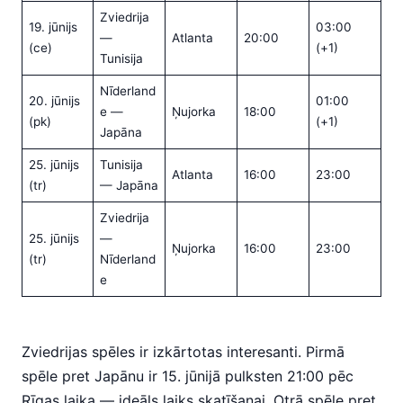
Zviedrija
19. jūnijs
03:00
—
Atlanta
20:00
(ce)
(+1)
Tunisija
Nīderland
20. jūnijs
01:00
e —
Ņujorka
18:00
(pk)
(+1)
Japāna
25. jūnijs
Tunisija
Atlanta
16:00
23:00
(tr)
— Japāna
Zviedrija
25. jūnijs
—
Ņujorka
16:00
23:00
(tr)
Nīderland
e
Zviedrijas spēles ir izkārtotas interesanti. Pirmā
spēle pret Japānu ir 15. jūnijā pulksten 21:00 pēc
Rīgas laika — ideāls laiks skatīšanai. Otrā spēle pret