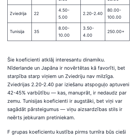
4.50-
80.00-
Zviedrija
22
2.20-2.40
5.00
100.00
8.00-
3.50-
Tunisija
35
250.00+
10.00
4.00
Šie koeficienti atklāj interesantu dinamiku.
Nīderlande un Japāna ir novērtētas kā favorīti, bet
starpība starp viņiem un Zviedriju nav milzīga.
Zviedrijas 2.20-2.40 par iziešanu atspoguļo aptuveni
42-45% varbūtību — kas, manuprāt, ir nedaudz par
zemu. Tunisijas koeficienti ir augstāki, bet viņi var
sagādāt pārsteigumus — viņu aizsardzības stils ir
neērts jebkuram pretiniekam.
F grupas koeficientu kustība pirms turnīra būs cieši