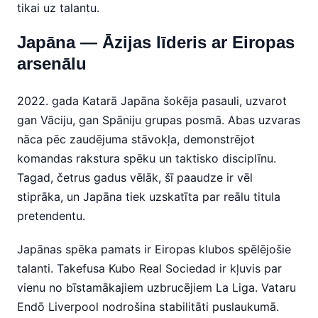
tikai uz talantu.
Japāna — Āzijas līderis ar Eiropas
arsenālu
2022. gada Katarā Japāna šokēja pasauli, uzvarot
gan Vāciju, gan Spāniju grupas posmā. Abas uzvaras
nāca pēc zaudējuma stāvokļa, demonstrējot
komandas rakstura spēku un taktisko disciplīnu.
Tagad, četrus gadus vēlāk, šī paaudze ir vēl
stiprāka, un Japāna tiek uzskatīta par reālu titula
pretendentu.
Japānas spēka pamats ir Eiropas klubos spēlējošie
talanti. Takefusa Kubo Real Sociedad ir kļuvis par
vienu no bīstamākajiem uzbrucējiem La Liga. Vataru
Endō Liverpool nodrošina stabilitāti puslaukumā.