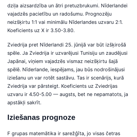
dziļa aizsardzība un ātri pretuzbrukumi. Nīderlandei
vajadzēs pacietību un radošumu. Prognozēju
neizšķirtu 1:1 vai minimālu Nīderlandes uzvaru 2:1.
Koeficients uz X ir 3.50-3.80.
Zviedrija pret Nīderlandi 25. jūnijā var būt izšķirošā
spēle. Ja Zviedrija ir uzvarējusi Tunisiju un zaudējusi
Japānai, viņiem vajadzēs vismaz neizšķirtu šajā
spēlē. Nīderlande, iespējams, jau būs nodrošinājusi
iziešanu un var rotēt sastāvu. Tas ir scenārijs, kurā
Zviedrija var pārsteigt. Koeficients uz Zviedrijas
uzvaru ir 4.50-5.00 — augsts, bet ne nepamatots, ja
apstākļi sakrīt.
Iziešanas prognoze
F grupas matemātika ir sarežģīta, jo visas četras