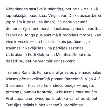
Nīderlandes sastāvs ir talantīgs, bet ne tik dziļš kā
iepriekšējās paaudzēs. Virgils van Deiks aizsardzībā
joprojām ir pasaules līmenī, 35 gadu vecumā
demonstrējot fenomenālu lasīšanas spēju un vadību.
Frenki de Jongs puslaukumā ir radošais motors, kad
viņš ir vesels — un tas ir lielākais jautājums, jo
traumas ir kavējušas viņa pēdējās sezonas.
Uzbrukumā Kodi Gakpo un Memfiss Depai dod
dažādību, bet ne vienmēr konsekvenci.
Treneris Ronalds Kumans ir atgriezies pie nacionālās
izlases pēc neveiksmīgā posma Barcelonā. Viņa 4-3-
3 sistēma ir klasiska holandiešu pieeja — augsts
presings, bumbu kontrole, uzbrukums caur malām.
Pret Japānu un Zviedriju šī taktika var strādāt, bet
Tunisijas dziļais bloks var radīt problēmas.