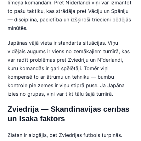
līmeņa komandām. Pret Nīderlandi viņi var izmantot
to pašu taktiku, kas strādāja pret Vāciju un Spāniju
— disciplīna, pacietība un izšķiroši triecieni pēdējās
minūtēs.
Japānas vājā vieta ir standarta situācijas. Viņu
vidējais augums ir viens no zemākajiem turnīrā, kas
var radīt problēmas pret Zviedriju un Nīderlandi,
kuru komandās ir gari spēlētāji. Tomēr viņi
kompensē to ar ātrumu un tehniku — bumbu
kontrole pie zemes ir viņu stiprā puse. Ja Japāna
izies no grupas, viņi var tikt tālu šajā turnīrā.
Zviedrija — Skandināvijas cerības
un Isaka faktors
Zlatan ir aizgājis, bet Zviedrijas futbols turpinās.