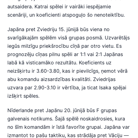
autsaidera. Katrai spēlei ir vairāki iespējamie
scenāriji, un koeficienti atspoguļo šo nenoteiktību.
Japāna pret Zviedriju 15. jūnijā būs viena no
svarīgākajām spēlēm visā grupas posmā. Uzvarētājs
iegūs milzīgu priekšrocību cīņā par otro vietu. Es
prognozēju cīņas pilnu spēli ar 1:1 vai 2:1 Japānas
labā kā visticamāko rezultātu. Koeficients uz
neizšķirtu ir 3.60-3.80, kas ir pievilcīgs, ņemot vērā
abu komandu aizsardzības kvalitāti. Zviedrijas
uzvara par 2.90-3.10 ir vērtība, ja ticat Isaka spējai
izšķirt spēles.
Nīderlande pret Japānu 20. jūnijā būs F grupas
galvenais notikums. Šajā spēlē noskaidrosies, kura
no šīm komandām ir īstā favorīte grupai. Japāna var
izmantot to pašu taktiku, kas strādāja pret Vāciju —