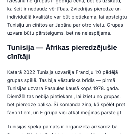
iziešanu no grupas ir godīga cena, bet es uzskatu,
ka šeit ir nedaudz vērtības. Zviedrijas pieredze un
individuālā kvalitāte var būt pietiekama, lai apsteigtu
Tunisiju un cīnītos ar Japānu par otro vietu. Grupas
uzvara būtu pārsteigums, bet ne neiespējama.
Tunisija — Āfrikas pieredzējušie
cīnītāji
Katarā 2022 Tunisija uzvarēja Franciju 1:0 pēdējā
grupas spēlē. Tas bija vēsturisks brīdis — pirmā
Tunisijas uzvara Pasaules kausā kopš 1978. gada.
Diemžēl tas nebija pietiekami, lai izietu no grupas,
bet pieredze palika. Šī komanda zina, kā spēlēt pret
favorītiem, un F grupā viņi atkal mēģinās pārsteigt.
Tunisijas spēka pamats ir organizētā aizsardzība.