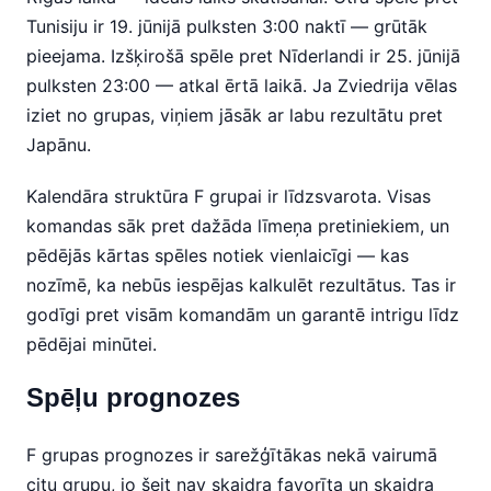
Tunisiju ir 19. jūnijā pulksten 3:00 naktī — grūtāk
pieejama. Izšķirošā spēle pret Nīderlandi ir 25. jūnijā
pulksten 23:00 — atkal ērtā laikā. Ja Zviedrija vēlas
iziet no grupas, viņiem jāsāk ar labu rezultātu pret
Japānu.
Kalendāra struktūra F grupai ir līdzsvarota. Visas
komandas sāk pret dažāda līmeņa pretiniekiem, un
pēdējās kārtas spēles notiek vienlaicīgi — kas
nozīmē, ka nebūs iespējas kalkulēt rezultātus. Tas ir
godīgi pret visām komandām un garantē intrigu līdz
pēdējai minūtei.
Spēļu prognozes
F grupas prognozes ir sarežģītākas nekā vairumā
citu grupu, jo šeit nav skaidra favorīta un skaidra