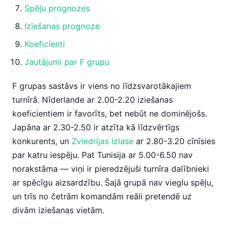
Spēļu prognozes
Iziešanas prognoze
Koeficienti
Jautājumi par F grupu
F grupas sastāvs ir viens no līdzsvarotākajiem
turnīrā. Nīderlande ar 2.00-2.20 iziešanas
koeficientiem ir favorīts, bet nebūt ne dominējošs.
Japāna ar 2.30-2.50 ir atzīta kā līdzvērtīgs
konkurents, un
Zviedrijas izlase
ar 2.80-3.20 cīnīsies
par katru iespēju. Pat Tunisija ar 5.00-6.50 nav
norakstāma — viņi ir pieredzējuši turnīra dalībnieki
ar spēcīgu aizsardzību. Šajā grupā nav vieglu spēļu,
un trīs no četrām komandām reāli pretendē uz
divām iziešanas vietām.