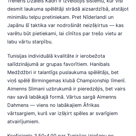
Treneris Džalels Kadri ir izveidojis sistēmu, kur visi
desmit laukuma spēlētāji strādā aizsardzībā, atstājot
minimālu telpu pretiniekam. Pret Nīderlandi un
Japānu šī taktika var nodrošināt neizšķirtus — kas
varētu būt pietiekami, lai cīnītos par trešo vietu ar
labu vārtu starpību.
Tunisijas individuālā kvalitāte ir ierobežota
salīdzinājumā ar grupas favorītiem. Hanibals
Medždžbri ir talantīgs puslaukuma spēlētājs, bet
viņš spēlē Birmingemas klubā Championship līmenī.
Aimenns Slimani uzbrukumā ir pieredzējis, bet vairs
nav savā labākajā formā. Vārtus sargā Aimenns
Dahmens — viens no labākajiem Āfrikas
vārtsargiem, kurš var izšķirt spēles ar svarīgiem
atvairījumiem.
Koeficients 3.50-4.00 par Tunisijas iziešanu no