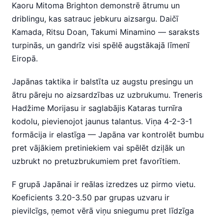
Kaoru Mitoma Brighton demonstrē ātrumu un
driblingu, kas satrauc jebkuru aizsargu. Daičī
Kamada, Ritsu Doan, Takumi Minamino — saraksts
turpinās, un gandrīz visi spēlē augstākajā līmenī
Eiropā.
Japānas taktika ir balstīta uz augstu presingu un
ātru pāreju no aizsardzības uz uzbrukumu. Treneris
Hadžime Morijasu ir saglabājis Kataras turnīra
kodolu, pievienojot jaunus talantus. Viņa 4-2-3-1
formācija ir elastīga — Japāna var kontrolēt bumbu
pret vājākiem pretiniekiem vai spēlēt dziļāk un
uzbrukt no pretuzbrukumiem pret favorītiem.
F grupā Japānai ir reālas izredzes uz pirmo vietu.
Koeficients 3.20-3.50 par grupas uzvaru ir
pievilcīgs, ņemot vērā viņu sniegumu pret līdzīga