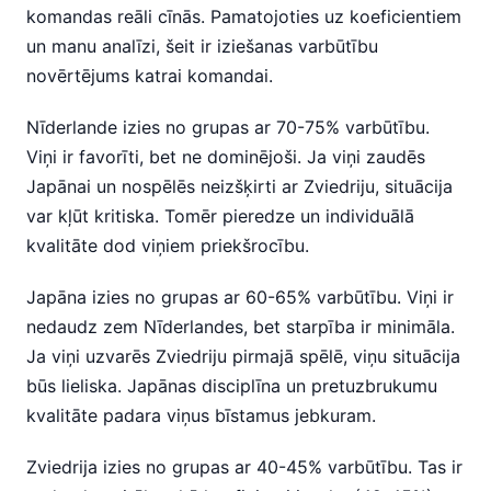
komandas reāli cīnās. Pamatojoties uz koeficientiem
un manu analīzi, šeit ir iziešanas varbūtību
novērtējums katrai komandai.
Nīderlande izies no grupas ar 70-75% varbūtību.
Viņi ir favorīti, bet ne dominējoši. Ja viņi zaudēs
Japānai un nospēlēs neizšķirti ar Zviedriju, situācija
var kļūt kritiska. Tomēr pieredze un individuālā
kvalitāte dod viņiem priekšrocību.
Japāna izies no grupas ar 60-65% varbūtību. Viņi ir
nedaudz zem Nīderlandes, bet starpība ir minimāla.
Ja viņi uzvarēs Zviedriju pirmajā spēlē, viņu situācija
būs lieliska. Japānas disciplīna un pretuzbrukumu
kvalitāte padara viņus bīstamus jebkuram.
Zviedrija izies no grupas ar 40-45% varbūtību. Tas ir