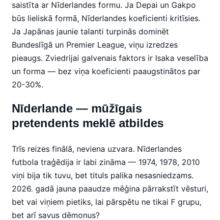
saistīta ar Nīderlandes formu. Ja Depai un Gakpo
būs lieliskā formā, Nīderlandes koeficienti kritīsies.
Ja Japānas jaunie talanti turpinās dominēt
Bundeslīgā un Premier League, viņu izredzes
pieaugs. Zviedrijai galvenais faktors ir Isaka veselība
un forma — bez viņa koeficienti paaugstinātos par
20-30%.
Nīderlande — mūžīgais
pretendents meklē atbildes
Trīs reizes finālā, neviena uzvara. Nīderlandes
futbola traģēdija ir labi zināma — 1974, 1978, 2010
viņi bija tik tuvu, bet tituls palika nesasniedzams.
2026. gadā jauna paaudze mēģina pārrakstīt vēsturi,
bet vai viņiem pietiks, lai pārspētu ne tikai F grupu,
bet arī savus dēmonus?