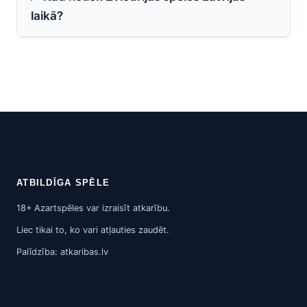
laikā?
ATBILDĪGA SPĒLE
18+ Azartspēles var izraisīt atkarību.
Liec tikai to, ko vari atļauties zaudēt.
Palīdzība: atkaribas.lv