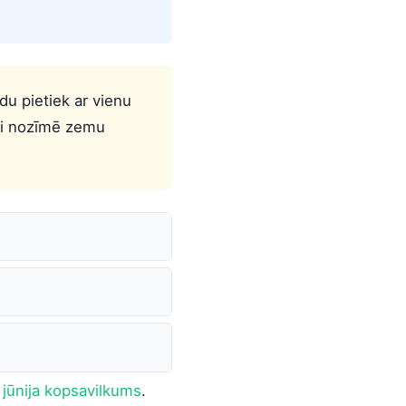
ndu pietiek ar vienu
nti nozīmē zemu
 jūnija kopsavilkums
.