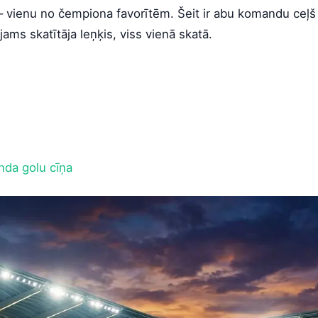
ju – vienu no čempiona favorītēm. Šeit ir abu komandu ceļš 
jams skatītāja leņķis, viss vienā skatā.
anda golu cīņa