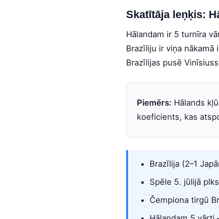
Skatītāja leņķis: 
Hālandam ir 5 turnīra vār
Brazīliju ir viņa nākamā
Brazīlijas pusē Vinīsiuss
Piemērs:
Hālands kļūs
koeficients, kas ats
Brazīlija (2–1 Jap
Spēle 5. jūlijā plk
Čempiona tirgū Bra
Hālandam 5 vārti 