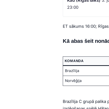
Kad (Rīgas laiks)
5. jū
23:00
ET sākums 16:00; Rīgas 
Kā abas šeit nonā
KOMANDA
Brazīlija
Norvēģija
Brazīlija C grupā palika 
izslēgšanas spēlē Hālan