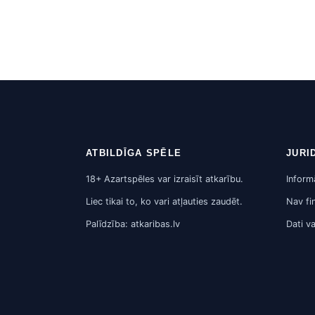
ATBILDĪGA SPĒLE
JURI
18+ Azartspēles var izraisīt atkarību.
Inform
Liec tikai to, ko vari atļauties zaudēt.
Nav fi
Palīdzība: atkaribas.lv
Dati v