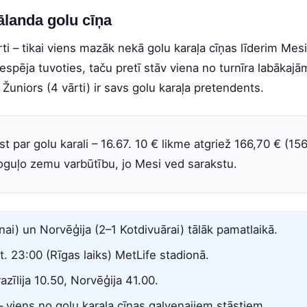
Hālanda golu cīņa
ti – tikai viens mazāk nekā golu karaļa cīņas līderim Mesi 
 iespēja tuvoties, taču pretī stāv viena no turnīra labākaj
 Žuniors (4 vārti) ir savs golu karaļa pretendents.
t par golu karali – 16.67. 10 € likme atgriež 166,70 € (15
poguļo zemu varbūtību, jo Mesi ved sarakstu.
ānai) un Norvēģija (2–1 Kotdivuārai) tālāk pamatlaikā.
st. 23:00 (Rīgas laiks) MetLife stadionā.
zīlija 10.50, Norvēģija 41.00.
– viens no golu karaļa cīņas galvenajiem stāstiem.