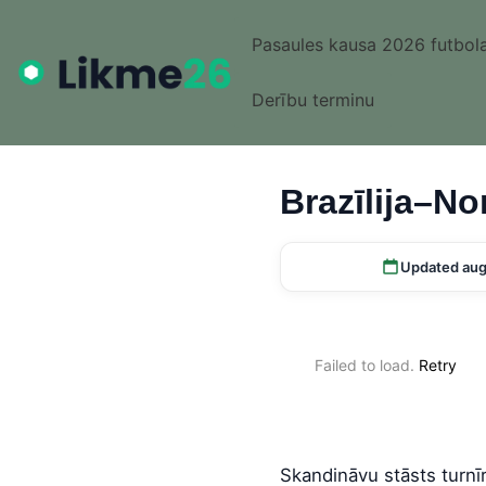
Pasaules kausa 2026 futbola
Derību terminu
Brazīlija–No
Updated aug
Failed to load.
Retry
Skandināvu stāsts turnīr