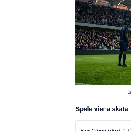
B
Spēle vienā skatā