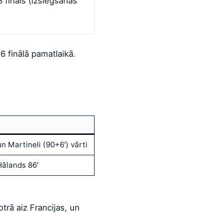
 fināls (izslēgšanas
 finālā pamatlaikā.
n Martineli (90+6′) vārti
Hālands 86′
otrā aiz Francijas, un