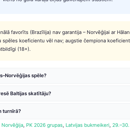
nālā favorīts (Brazīlija) nav garantija – Norvēģijai ar Hāla
 spēles koeficientu vēl nav; augstie čempiona koeficie
tbildīgi (18+).
as–Norvēģijas spēle?
esē Baltijas skatītāju?
 turnīrā?
,
Norvēģija
,
PK 2026 grupas
,
Latvijas bukmeikeri
,
29.–30.