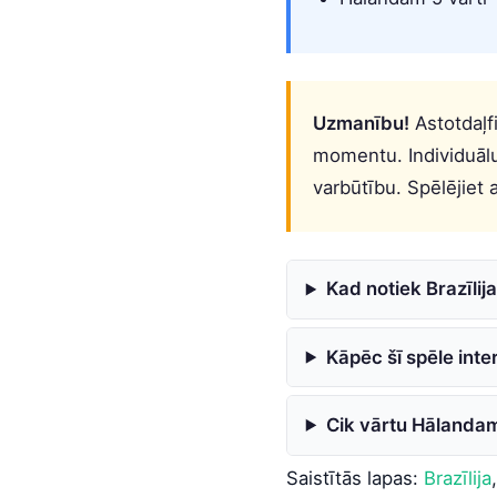
Uzmanību!
Astotdaļfi
momentu. Individuālu
varbūtību. Spēlējiet a
Kad notiek Brazīlij
Kāpēc šī spēle inter
Cik vārtu Hālandam
Saistītās lapas:
Brazīlija