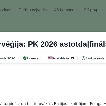
 ziņas
Derību ceļvedis
48 Komandu
PK grupas
rvēģija: PK 2026 astotdaļfināl
usts 2026
Licensed
Available in US
Fast payouts
ā turpinās, un tas ir tuvākais Baltijas skatītājam. Erlinga