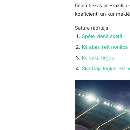
finālā tiekas ar Brazīli
koeficienti un kur meklē
Satura rādītājs
Spēle vienā skatā
Kā abas šeit nonāca
Ko saka tirgus
Skatītāja leņķis: Hāl