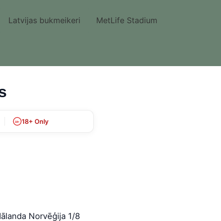
Latvijas bukmeikeri
MetLife Stadium
s
18+ Only
18+
 Hālanda Norvēģija 1/8