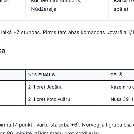
lijā,
Kur
MetLife stadions,
Kārta
1/8
Ņūdžersija
spēle)
laikā +7 stundas. Pirms tam abas komandas uzvarēja 1/16
ca
1/16 FINĀLS
CEĻŠ
2–1 pret Japānu
Kazemiro u
2–1 pret Kotdivuāru
Nusa 39′, 
pirmā (7 punkti, vārtu starpība +6). Norvēģija I grupā bija 
ds 86. minūtē izšķīra maču pret Kotdivuāru.