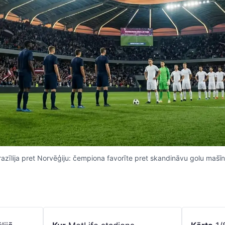
razīlija pret Norvēģiju: čempiona favorīte pret skandināvu golu mašīn