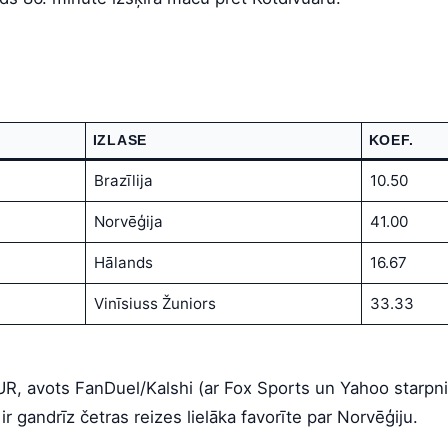
IZLASE
KOEF.
Brazīlija
10.50
Norvēģija
41.00
Hālands
16.67
Vinīsiuss Žuniors
33.33
EUR, avots FanDuel/Kalshi (ar Fox Sports un Yahoo starp
ir gandrīz četras reizes lielāka favorīte par Norvēģiju.