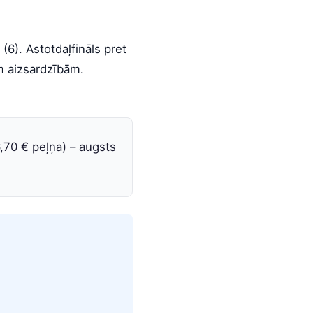
(6). Astotdaļfināls pret
ām aizsardzībām.
6,70 € peļņa) – augsts