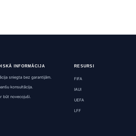
DISKĀ INFORMĀCIJA
RESURSI
ācija sniegta bez garantijām.
FIFA
nanšu konsultācija.
IAUI
ar būt novecojuši.
UEFA
LFF