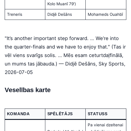
Kolo Muanī 79′)
Treneris
Didjē Dešāns
Mohameds Ouahbī
"It’s another important step forward. … We’re into
the quarter-finals and we have to enjoy that." (Tas ir
vēl viens svarīgs solis. … Mēs esam ceturtdaļfinālā,
un mums tas jābauda.) — Didjē Dešāns, Sky Sports,
2026-07-05
Veselības karte
KOMANDA
SPĒLĒTĀJS
STATUSS
Pa vienai dzeltenai