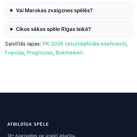
Vai Marokas zvaigznes spēlēs?
Cikos sākas spēle Rīgas laikā?
Saistītās lapas:
PK 2026 ceturtdaļfināla koeficienti
,
Francija
,
Prognozes
,
Bukmeikeri
.
ATBILDĪGA SPĒLE
18+ Azartspēles var izraisīt atkarību.