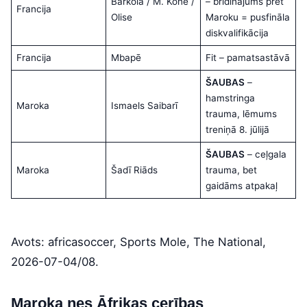
Barkola / M. Konē /
– brīdinājums pret
Francija
Olise
Maroku = pusfināla
diskvalifikācija
Francija
Mbapē
Fit – pamatsastāvā
ŠAUBAS
–
hamstringa
Maroka
Ismaels Saibarī
trauma, lēmums
treniņā 8. jūlijā
ŠAUBAS
– ceļgala
Maroka
Šadī Riāds
trauma, bet
gaidāms atpakaļ
Avots: africasoccer, Sports Mole, The National,
2026-07-04/08.
Maroka nes Āfrikas cerības