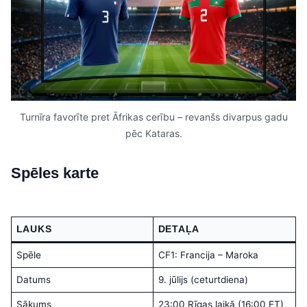
Turnīra favorīte pret Āfrikas cerību – revanšs divarpus gadu
pēc Kataras.
Spēles karte
LAUKS
DETAĻA
Spēle
CF1: Francija – Maroka
Datums
9. jūlijs (ceturtdiena)
Sākums
23:00 Rīgas laikā (16:00 ET)