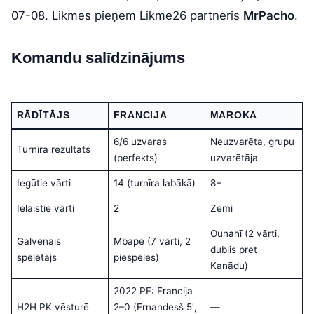
07-08. Likmes pieņem Likme26 partneris
MrPacho
.
Komandu salīdzinājums
RĀDĪTĀJS
FRANCIJA
MAROKA
6/6 uzvaras
Neuzvarēta, grupu
Turnīra rezultāts
(perfekts)
uzvarētāja
Iegūtie vārti
14 (turnīra labākā)
8+
Ielaistie vārti
2
Zemi
Ounahī (2 vārti,
Galvenais
Mbapē (7 vārti, 2
dublis pret
spēlētājs
piespēles)
Kanādu)
2022 PF: Francija
H2H PK vēsturē
2–0 (Ernandesš 5′,
—