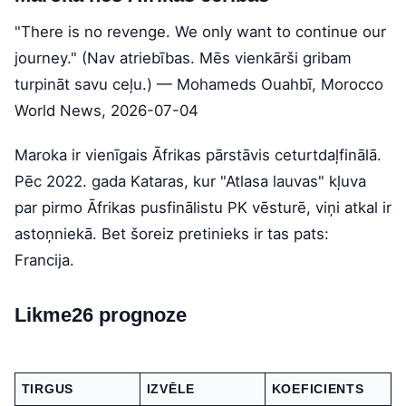
"There is no revenge. We only want to continue our
journey." (Nav atriebības. Mēs vienkārši gribam
turpināt savu ceļu.) — Mohameds Ouahbī, Morocco
World News, 2026-07-04
Maroka ir vienīgais Āfrikas pārstāvis ceturtdaļfinālā.
Pēc 2022. gada Kataras, kur "Atlasa lauvas" kļuva
par pirmo Āfrikas pusfinālistu PK vēsturē, viņi atkal ir
astoņniekā. Bet šoreiz pretinieks ir tas pats:
Francija.
Likme26 prognoze
TIRGUS
IZVĒLE
KOEFICIENTS