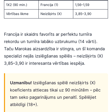
1X2 (90 min.)
Francija (1)
1,56–1,59
Vērtības likme
Neizšķirts (X)
3,85–3,90
Francija ir skaidrs favorīts ar perfektu turnīra
rekordu un turnīra labāko uzbrukumu (14 vārti).
Taču Marokas aizsardzība ir stingra, un šī komanda
specializi nejās izslēgšanas spēlēs – neizšķirts (X)
3,85–3,90 ir interesanta vērtības iespēja.
Uzmanību!
Izslēgšanas spēlē neizšķirts (X)
koeficients attiecas tikai uz 90 minūtēm – pēc
tam seko pagarinājums un penaltī. Spēlējiet
atbildīgi (18+).