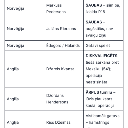
Markuss
ŠAUBAS
– slimība,
Norvēģija
Pedersens
izlaida R16
ŠAUBAS
–
Norvēģija
Juliāns Rīersons
augšstilbs, nav
svaigu ziņu
Norvēģija
Ēdegors / Hālands
Gatavi spēlēt
DISKVALIFICĒTS
–
tiešā sarkanā pret
Anglija
Džarels Kvansa
Meksiku (54′);
apelācija
neatrisināta
ĀRPUS turnīra
–
Džordans
Anglija
lūzis plaukstas
Hendersons
kaulā, operācija
Visticamāk gatavs
Anglija
Rīss Džeimss
– hamstrings