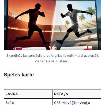
Skandināvijas sensācija pret Anglijas favorīti – divi uzbrucēji,
viens ceļš uz pusfinālu.
Spēles karte
LAUKS
DETAĻA
Spēle
CF3: Norvēģija – Anglija