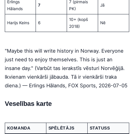
Erlings
7 (pirmais
7
Jā
Hālands
PK)
10+ (kopš
Harijs Keins
6
Nē
2018)
"Maybe this will write history in Norway. Everyone
just need to enjoy themselves. This is just an
insane day." (Varbūt tas ierakstīs vēsturi Norvēģijā.
Ikvienam vienkārši jābauda. Tā ir vienkārši traka
diena.) — Erlings Hālands, FOX Sports, 2026-07-05
Veselības karte
KOMANDA
SPĒLĒTĀJS
STATUSS