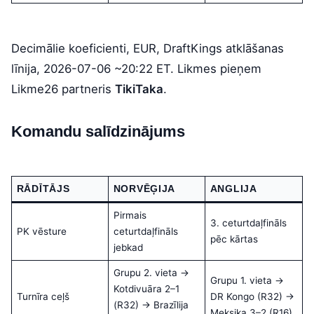
Decimālie koeficienti, EUR, DraftKings atklāšanas
līnija, 2026-07-06 ~20:22 ET. Likmes pieņem
Likme26 partneris
TikiTaka
.
Komandu salīdzinājums
RĀDĪTĀJS
NORVĒĢIJA
ANGLIJA
Pirmais
3. ceturtdaļfināls
PK vēsture
ceturtdaļfināls
pēc kārtas
jebkad
Grupu 2. vieta →
Grupu 1. vieta →
Kotdivuāra 2–1
Turnīra ceļš
DR Kongo (R32) →
(R32) → Brazīlija
Meksika 3–2 (R16)