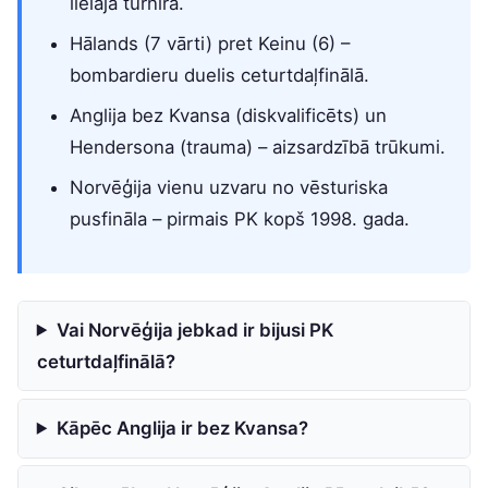
lielajā turnīrā.
Hālands (7 vārti) pret Keinu (6) –
bombardieru duelis ceturtdaļfinālā.
Anglija bez Kvansa (diskvalificēts) un
Hendersona (trauma) – aizsardzībā trūkumi.
Norvēģija vienu uzvaru no vēsturiska
pusfināla – pirmais PK kopš 1998. gada.
Vai Norvēģija jebkad ir bijusi PK
ceturtdaļfinālā?
Kāpēc Anglija ir bez Kvansa?