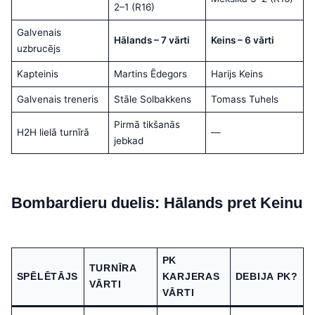
2–1 (R16)
Galvenais
Hālands – 7 vārti
Keins – 6 vārti
uzbrucējs
Kapteinis
Martins Ēdegors
Harijs Keins
Galvenais treneris
Stāle Solbakkens
Tomass Tuhels
Pirmā tikšanās
H2H lielā turnīrā
—
jebkad
Bombardieru duelis: Hālands pret Keinu
PK
TURNĪRA
SPĒLĒTĀJS
KARJERAS
DEBIJA PK?
VĀRTI
VĀRTI