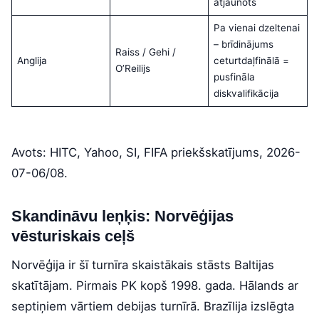
atjaunots
Pa vienai dzeltenai
– brīdinājums
Raiss / Gehi /
Anglija
ceturtdaļfinālā =
O’Reilijs
pusfināla
diskvalifikācija
Avots: HITC, Yahoo, SI, FIFA priekšskatījums, 2026-
07-06/08.
Skandināvu leņķis: Norvēģijas
vēsturiskais ceļš
Norvēģija ir šī turnīra skaistākais stāsts Baltijas
skatītājam. Pirmais PK kopš 1998. gada. Hālands ar
septiņiem vārtiem debijas turnīrā. Brazīlija izslēgta