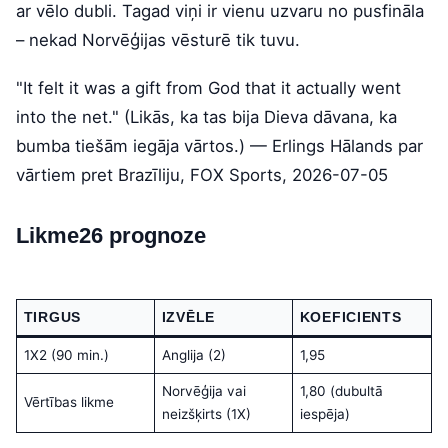
ar vēlo dubli. Tagad viņi ir vienu uzvaru no pusfināla
– nekad Norvēģijas vēsturē tik tuvu.
"It felt it was a gift from God that it actually went
into the net." (Likās, ka tas bija Dieva dāvana, ka
bumba tiešām iegāja vārtos.) — Erlings Hālands par
vārtiem pret Brazīliju, FOX Sports, 2026-07-05
Likme26 prognoze
TIRGUS
IZVĒLE
KOEFICIENTS
1X2 (90 min.)
Anglija (2)
1,95
Norvēģija vai
1,80 (dubultā
Vērtības likme
neizšķirts (1X)
iespēja)