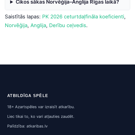
Cikos sākas Norvēģija–Anglija Rīgas laikā?
Saistītās lapas:
PK 2026 ceturtdaļfināla koeficienti
,
Norvēģija
,
Anglija
,
Derību ceļvedis
.
ATBILDĪGA SPĒLE
18+ Azartspēles var izraisīt atkarību.
Liec tikai to, ko vari atļauties zaudēt.
Palīdzība: atkaribas.lv