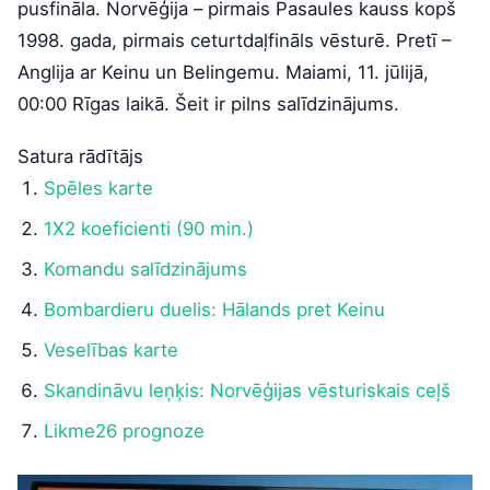
pusfināla. Norvēģija – pirmais Pasaules kauss kopš
1998. gada, pirmais ceturtdaļfināls vēsturē. Pretī –
Anglija ar Keinu un Belingemu. Maiami, 11. jūlijā,
00:00 Rīgas laikā. Šeit ir pilns salīdzinājums.
Satura rādītājs
Spēles karte
1X2 koeficienti (90 min.)
Komandu salīdzinājums
Bombardieru duelis: Hālands pret Keinu
Veselības karte
Skandināvu leņķis: Norvēģijas vēsturiskais ceļš
Likme26 prognoze