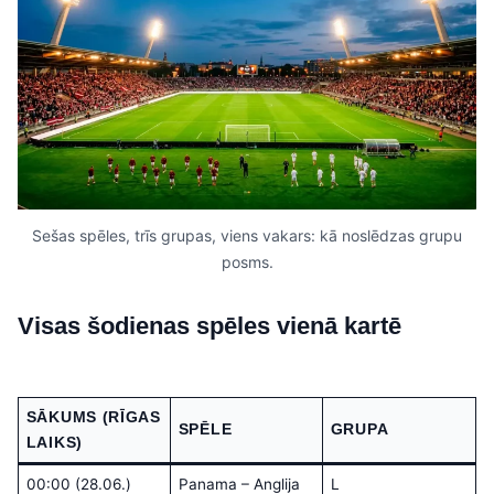
Sešas spēles, trīs grupas, viens vakars: kā noslēdzas grupu
posms.
Visas šodienas spēles vienā kartē
SĀKUMS (RĪGAS
SPĒLE
GRUPA
LAIKS)
00:00 (28.06.)
Panama – Anglija
L