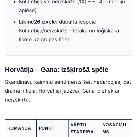
Kolumbija vai neizšķirts (1X) – ~1.40 (mediju
aplēse)
Likme26 izvēle:
dubultā iespēja
Kolumbija/neizšķirts – lētāka un loģiskāka
likme uz grupas līderi
Horvātija – Gana: izšķirošā spēle
Skandināvu kaimiņu sentiments šeit nedarbojas, bet
drāma ir liela: Horvātijai jāuzvar, Ganai pietiek ar
neizšķirtu.
VĀRTU
NOSACĪJU
KOMANDA
PUNKTI
STARPĪBA
MS