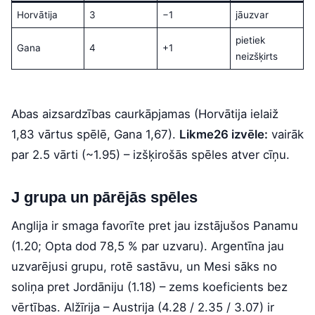
Horvātija
3
−1
jāuzvar
pietiek
Gana
4
+1
neizšķirts
Abas aizsardzības caurkāpjamas (Horvātija ielaiž
1,83 vārtus spēlē, Gana 1,67).
Likme26 izvēle:
vairāk
par 2.5 vārti (~1.95) – izšķirošās spēles atver cīņu.
J grupa un pārējās spēles
Anglija ir smaga favorīte pret jau izstājušos Panamu
(1.20; Opta dod 78,5 % par uzvaru). Argentīna jau
uzvarējusi grupu, rotē sastāvu, un Mesi sāks no
soliņa pret Jordāniju (1.18) – zems koeficients bez
vērtības. Alžīrija – Austrija (4.28 / 2.35 / 3.07) ir