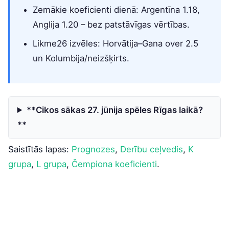
Zemākie koeficienti dienā: Argentīna 1.18,
Anglija 1.20 – bez patstāvīgas vērtības.
Likme26 izvēles: Horvātija–Gana over 2.5
un Kolumbija/neizšķirts.
**Cikos sākas 27. jūnija spēles Rīgas laikā?
**
Saistītās lapas:
Prognozes
,
Derību ceļvedis
,
K
grupa
,
L grupa
,
Čempiona koeficienti
.