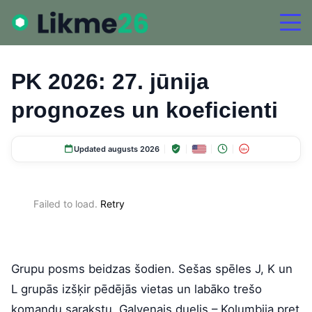
PK 2026: 27. jūnija
prognozes un koeficienti
Updated augusts 2026
18+
Failed to load.
Retry
Grupu posms beidzas šodien. Sešas spēles J, K un
L grupās izšķir pēdējās vietas un labāko trešo
komandu sarakstu. Galvenais duelis – Kolumbija pret