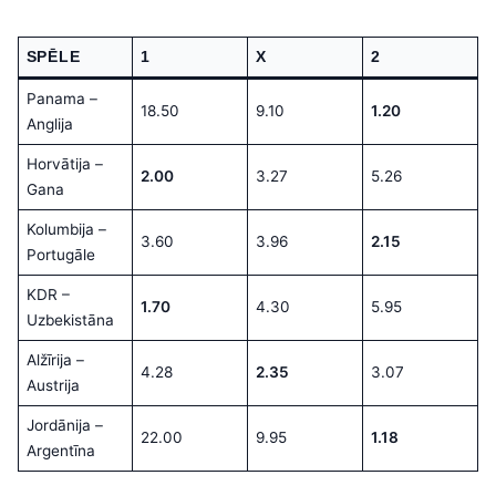
SPĒLE
1
X
2
Panama –
18.50
9.10
1.20
Anglija
Horvātija –
2.00
3.27
5.26
Gana
Kolumbija –
3.60
3.96
2.15
Portugāle
KDR –
1.70
4.30
5.95
Uzbekistāna
Alžīrija –
4.28
2.35
3.07
Austrija
Jordānija –
22.00
9.95
1.18
Argentīna