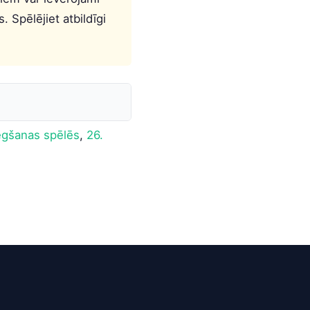
. Spēlējiet atbildīgi
ēgšanas spēlēs
,
26.