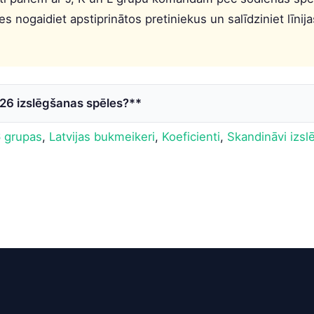
s nogaidiet apstiprinātos pretiniekus un salīdziniet līnijas
26 izslēgšanas spēles?**
 grupas
,
Latvijas bukmeikeri
,
Koeficienti
,
Skandināvi izsl