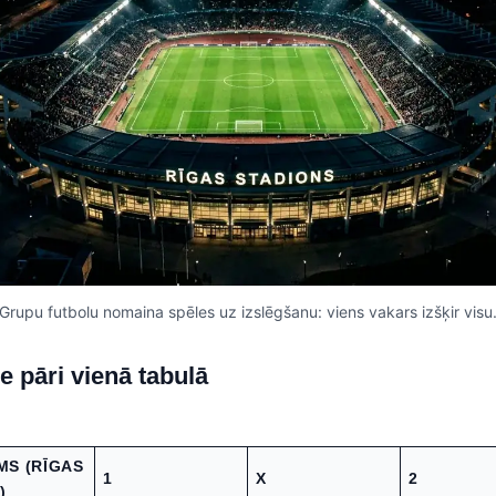
Grupu futbolu nomaina spēles uz izslēgšanu: viens vakars izšķir visu
e pāri vienā tabulā
MS (RĪGAS
1
X
2
)