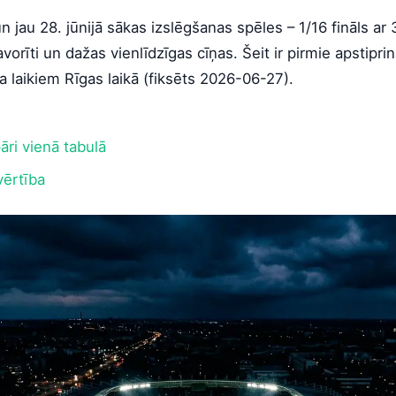
 jau 28. jūnijā sākas izslēgšanas spēles – 1/16 fināls a
 favorīti un dažas vienlīdzīgas cīņas. Šeit ir pirmie apstiprin
 laikiem Rīgas laikā (fiksēts 2026-06-27).
āri vienā tabulā
 vērtība