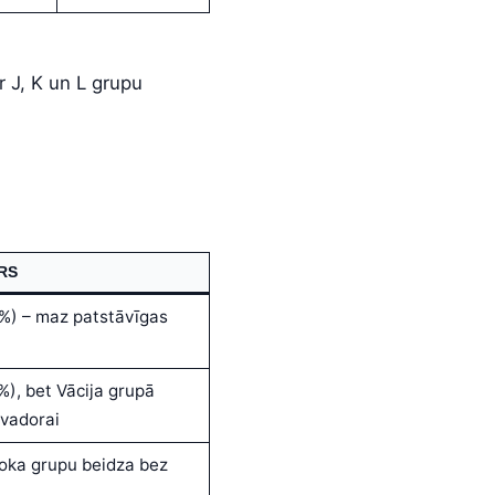
r J, K un L grupu
RS
 %) – maz patstāvīgas
%), bet Vācija grupā
vadorai
oka grupu beidza bez
a