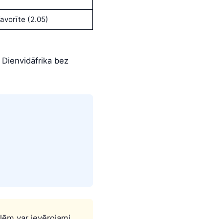
avorīte (2.05)
, Dienvidāfrika bez
lēm var ievērojami