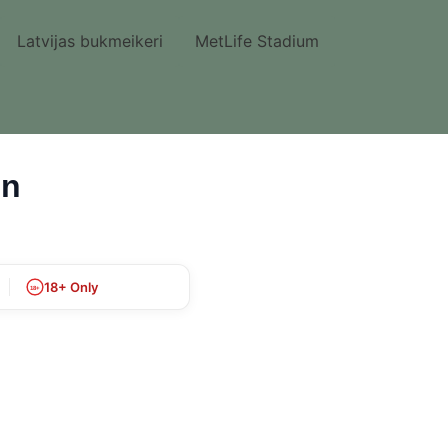
Latvijas bukmeikeri
MetLife Stadium
un
18+ Only
18+