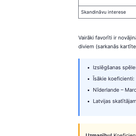
Skandināvu interese
Vairāki favorīti ir novāj
diviem (sarkanās kartīte
Izslēgšanas spēles
Īsākie koeficienti:
Nīderlande – Marok
Latvijas skatītāja
Uzmanību!
Koeficien