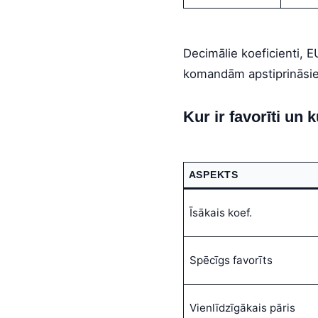
Decimālie koeficienti, E
komandām apstiprināsie
Kur ir favorīti un 
ASPEKTS
Īsākais koef.
Spēcīgs favorīts
Vienlīdzīgākais pāris