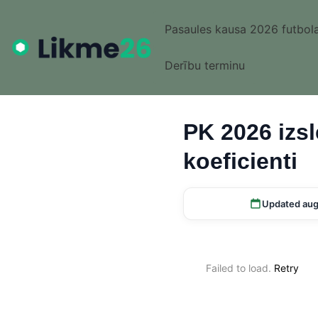
Pasaules kausa 2026 futbola
Derību terminu
PK 2026 izsl
koeficienti
Updated aug
Failed to load.
Retry