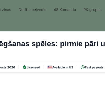
 ziņas
Derību ceļvedis
48 Komandu
PK grupas
ēgšanas spēles: pirmie pāri 
usts 2026
Licensed
Available in US
Fast payouts