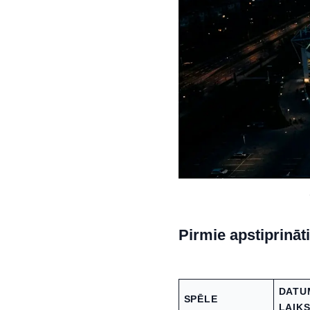
Pirmie apstiprināti
DATU
SPĒLE
LAIKS