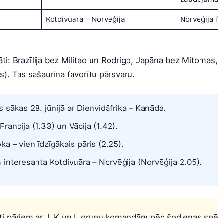
Kotdivuāra – Norvēģija
Norvēģija f
ināti: Brazīlija bez Militao un Rodrigo, Japāna bez Mitomas
s). Tas sašaurina favorītu pārsvaru.
 sākas 28. jūnijā ar Dienvidāfrika – Kanāda.
 Francija (1.33) un Vācija (1.42).
a – vienlīdzīgākais pāris (2.25).
m interesanta Kotdivuāra – Norvēģija (Norvēģija 2.05).
ti pāriem ar J, K un L grupu komandām pēc šodienas spē