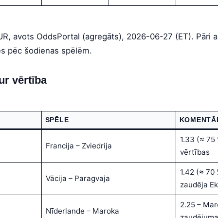
UR, avots OddsPortal (agregāts), 2026-06-27 (ET). Pāri a
s pēc šodienas spēlēm.
kur vērtība
SPĒLE
KOMENTĀ
1.33 (≈ 75
Francija – Zviedrija
vērtības
1.42 (≈ 70 
Vācija – Paragvaja
zaudēja Ek
2.25 – Mar
Nīderlande – Maroka
zaudējum