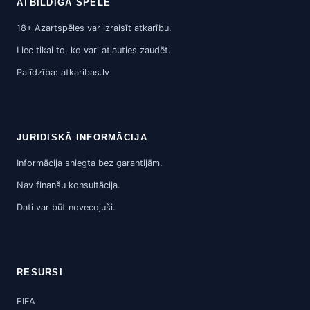
ATBILDĪGA SPĒLE
18+ Azartspēles var izraisīt atkarību.
Liec tikai to, ko vari atļauties zaudēt.
Palīdzība: atkaribas.lv
JURIDISKĀ INFORMĀCIJA
Informācija sniegta bez garantijām.
Nav finanšu konsultācija.
Dati var būt novecojuši.
RESURSI
FIFA