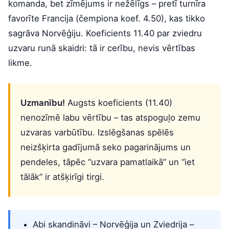
komanda, bet zīmējums ir nežēlīgs – pretī turnīra
favorīte Francija (čempiona koef. 4.50), kas tikko
sagrāva Norvēģiju. Koeficients 11.40 par zviedru
uzvaru runā skaidri: tā ir cerību, nevis vērtības
likme.
Uzmanību!
Augsts koeficients (11.40)
nenozīmē labu vērtību – tas atspoguļo zemu
uzvaras varbūtību. Izslēgšanas spēlēs
neizšķirta gadījumā seko pagarinājums un
pendeles, tāpēc “uzvara pamatlaikā” un “iet
tālāk” ir atšķirīgi tirgi.
Abi skandināvi – Norvēģija un Zviedrija –