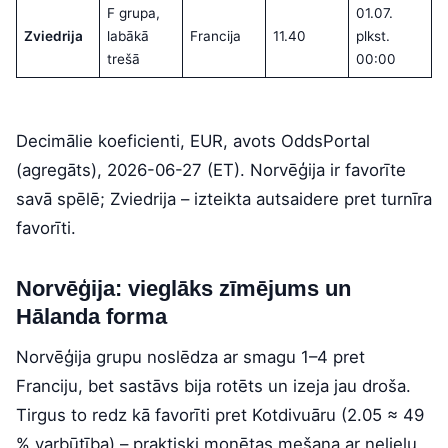
F grupa,
01.07.
Zviedrija
labākā
Francija
11.40
plkst.
trešā
00:00
Decimālie koeficienti, EUR, avots OddsPortal
(agregāts), 2026-06-27 (ET). Norvēģija ir favorīte
savā spēlē; Zviedrija – izteikta autsaidere pret turnīra
favorīti.
Norvēģija: vieglāks zīmējums un
Hālanda forma
Norvēģija grupu noslēdza ar smagu 1–4 pret
Franciju, bet sastāvs bija rotēts un izeja jau droša.
Tirgus to redz kā favorīti pret Kotdivuāru (2.05 ≈ 49
% varbūtība) – praktiski monētas mešana ar nelielu