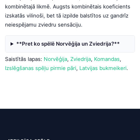
kombinētajā likmē. Augsts kombinētais koeficients
izskatās vilinoši, bet tā izpilde balstītos uz gandrīz
neiespējamu zviedru sensāciju.
**Pret ko spēlē Norvēģija un Zviedrija?**
Saistītās lapas:
Norvēģija
,
Zviedrija
,
Komandas
,
Izslēgšanas spēļu pirmie pāri
,
Latvijas bukmeikeri
.