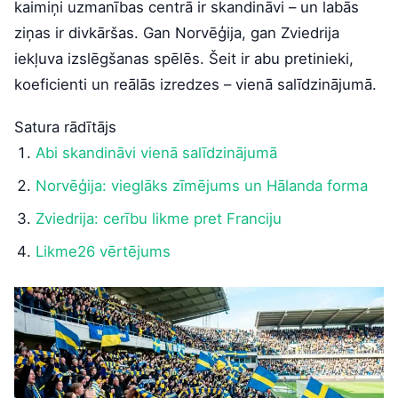
kaimiņi uzmanības centrā ir skandināvi – un labās
ziņas ir divkāršas. Gan Norvēģija, gan Zviedrija
iekļuva izslēgšanas spēlēs. Šeit ir abu pretinieki,
koeficienti un reālās izredzes – vienā salīdzinājumā.
Satura rādītājs
Abi skandināvi vienā salīdzinājumā
Norvēģija: vieglāks zīmējums un Hālanda forma
Zviedrija: cerību likme pret Franciju
Likme26 vērtējums