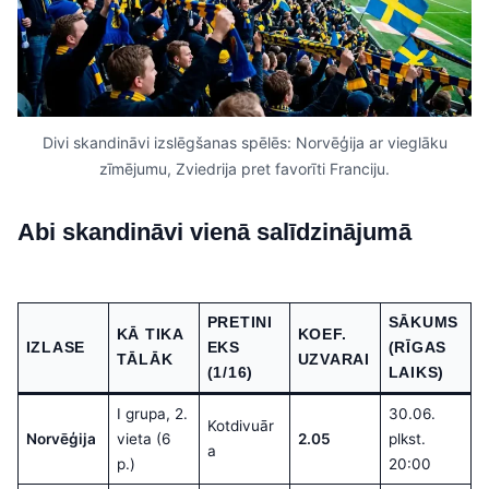
Divi skandināvi izslēgšanas spēlēs: Norvēģija ar vieglāku
zīmējumu, Zviedrija pret favorīti Franciju.
Abi skandināvi vienā salīdzinājumā
PRETINI
SĀKUMS
KĀ TIKA
KOEF.
IZLASE
EKS
(RĪGAS
TĀLĀK
UZVARAI
(1/16)
LAIKS)
I grupa, 2.
30.06.
Kotdivuār
Norvēģija
vieta (6
2.05
plkst.
a
p.)
20:00