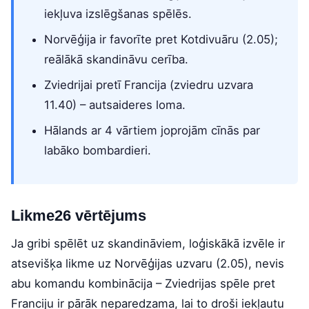
iekļuva izslēgšanas spēlēs.
Norvēģija ir favorīte pret Kotdivuāru (2.05);
reālākā skandināvu cerība.
Zviedrijai pretī Francija (zviedru uzvara
11.40) – autsaideres loma.
Hālands ar 4 vārtiem joprojām cīnās par
labāko bombardieri.
Likme26 vērtējums
Ja gribi spēlēt uz skandināviem, loģiskākā izvēle ir
atsevišķa likme uz Norvēģijas uzvaru (2.05), nevis
abu komandu kombinācija – Zviedrijas spēle pret
Franciju ir pārāk neparedzama, lai to droši iekļautu